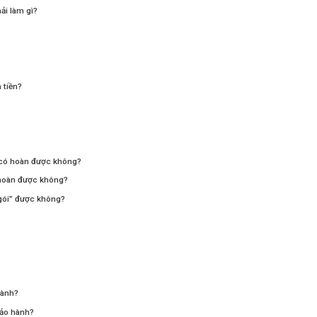
ải làm gì?
 tiền?
 có hoàn được không?
 hoàn được không?
gói” được không?
hành?
bảo hành?