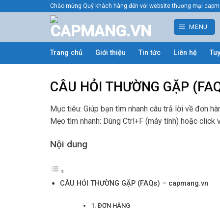
Bỏ
Chào mừng Quý khách hàng đến với website thương mại capm
qua
MENU
nội
dung
Trang chủ
Giới thiệu
Tin tức
Liên hệ
Tu
CÂU HỎI THƯỜNG GẶP (FAQ
Mục tiêu: Giúp bạn tìm nhanh câu trả lời về đơn hàn
Mẹo tìm nhanh: Dùng Ctrl+F (máy tính) hoặc click
Nội dung
CÂU HỎI THƯỜNG GẶP (FAQs) – capmang.vn
1. ĐƠN HÀNG