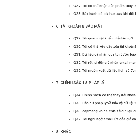
Q27. Tôi có thể nhận sản phẩm thay t
Q28. Bảo hành có gia hạn sau khi đổi
6. TÀI KHOẢN & BẢO MẬT
Q29. Tôi quên mật khẩu phải làm gì?
Q30. Tôi có thể yêu cầu xóa tài khoản
Q31. Dữ liệu cá nhân của tôi được bảo
Q32. Tôi rút lại đồng ý nhận email ma
Q33. Tôi muốn xuất dữ liệu lịch sử đ
7. CHÍNH SÁCH & PHÁP LÝ
Q34. Chính sách có thể thay đổi khôn
Q35. Căn cứ pháp lý về bảo vệ dữ liệu
Q36. capmang.vn có chia sẻ dữ liệu 
Q37. Tôi nghi ngờ email lừa đảo giả 
8. KHÁC