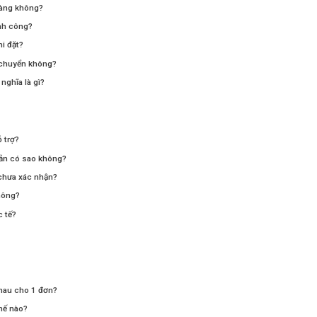
hàng không?
ành công?
hi đặt?
n chuyển không?
nghĩa là gì?
 trợ?
oản có sao không?
 chưa xác nhận?
không?
c tế?
nhau cho 1 đơn?
thế nào?