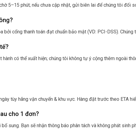
chờ 5–15 phút; nếu chưa cập nhật, gửi biên lai để chúng tôi đối s
hông?
bởi cổng thanh toán đạt chuẩn bảo mật (VD: PCI-DSS). Chúng tôi
 tế?
t hành có thể xuất hiện; chúng tôi không tự ý cộng thêm ngoài thô
5 ngày tùy hãng vận chuyển & khu vực. Hàng đặt trước theo ETA hiể
hau cho 1 đơn?
 bổ sung. Bạn sẽ nhận thông báo phân tách và không phát sinh ph