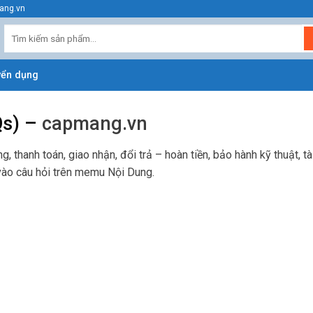
ang.vn
Tìm
kiếm:
yển dụng
s) –
capmang.vn
g, thanh toán, giao nhận, đổi trả – hoàn tiền, bảo hành kỹ thuật, 
 vào câu hỏi trên memu Nội Dung.