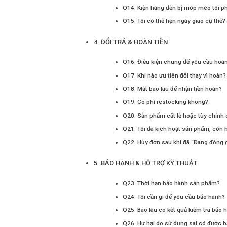
Q14. Kiện hàng đến bị móp méo tôi ph
Q15. Tôi có thể hẹn ngày giao cụ thể?
4. ĐỔI TRẢ & HOÀN TIỀN
Q16. Điều kiện chung để yêu cầu hoàn
Q17. Khi nào ưu tiên đổi thay vì hoàn?
Q18. Mất bao lâu để nhận tiền hoàn?
Q19. Có phí restocking không?
Q20. Sản phẩm cắt lẻ hoặc tùy chỉnh
Q21. Tôi đã kích hoạt sản phẩm, còn
Q22. Hủy đơn sau khi đã “Đang đóng 
5. BẢO HÀNH & HỖ TRỢ KỸ THUẬT
Q23. Thời hạn bảo hành sản phẩm?
Q24. Tôi cần gì để yêu cầu bảo hành?
Q25. Bao lâu có kết quả kiểm tra bảo 
Q26. Hư hại do sử dụng sai có được 