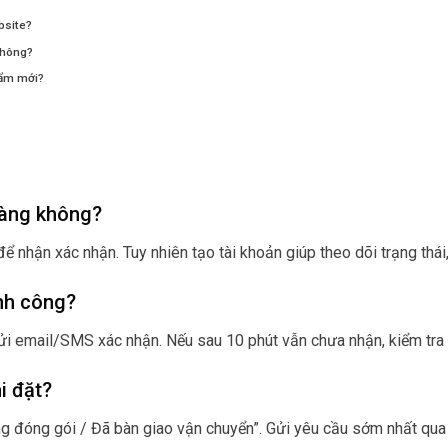
bsite?
không?
hẩm mới?
hàng không?
ể nhận xác nhận. Tuy nhiên tạo tài khoản giúp theo dõi trạng thái,
nh công?
i email/SMS xác nhận. Nếu sau 10 phút vẫn chưa nhận, kiểm tra 
i đặt?
g đóng gói / Đã bàn giao vận chuyển”. Gửi yêu cầu sớm nhất qua