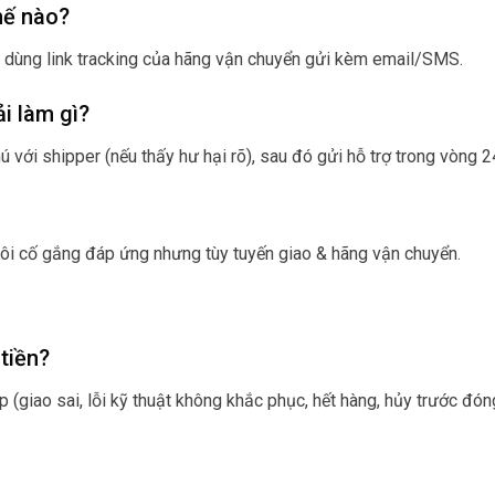
hế nào?
 dùng link tracking của hãng vận chuyển gửi kèm email/SMS.
i làm gì?
hú với shipper (nếu thấy hư hại rõ), sau đó gửi hỗ trợ trong vòng 
g tôi cố gắng đáp ứng nhưng tùy tuyến giao & hãng vận chuyển.
tiền?
(giao sai, lỗi kỹ thuật không khắc phục, hết hàng, hủy trước đóng