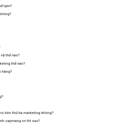
hế tạm?
 không?
?
 vệ thế nào?
rketing thế nào?
ơn hàng?
g?
?
cho bên thứ ba marketing không?
danh capmang.vn thì sao?