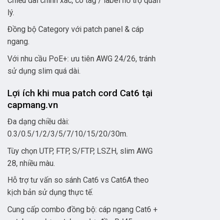
Chiều dài chính xác, có tag / label hỗ trợ quản
lý.
Đồng bộ Category với patch panel & cáp
ngang.
Với nhu cầu PoE+: ưu tiên AWG 24/26, tránh
sử dụng slim quá dài.
Lợi ích khi mua patch cord Cat6 tại
capmang.vn
Đa dạng chiều dài:
0.3/0.5/1/2/3/5/7/10/15/20/30m.
Tùy chọn UTP, FTP, S/FTP, LSZH, slim AWG
28, nhiều màu.
Hỗ trợ tư vấn so sánh Cat6 vs Cat6A theo
kịch bản sử dụng thực tế.
Cung cấp combo đồng bộ: cáp ngang Cat6 +