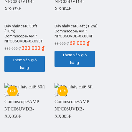
Dây nhảy cat6 33ft
Dây nhảy cat6 4ft (1.2m)
(10m)
Commscope/AMP
Commscope/AMP
NPC06UVDB-XX004F
NPC06UVDB-XX033F
Giá
Giá
69.000
₫
88.000
₫
Giá
Giá
320.000
₫
gốc
hiện
385.000
₫
gốc
hiện
là:
tại
Thêm vào giỏ
là:
tại
Thêm vào giỏ
88.000 ₫.
là:
hàng
385.000 ₫.
là:
69.000 ₫.
hàng
320.000 ₫.
-12%
-19%