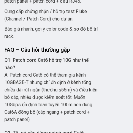
patch panel + patch cord + đầu RJ45.
Cung cấp chứng nhận / hỗ trợ test Fluke
(Channel / Patch Cord) cho dự án.
Báo giá nhanh, gợi ý color code & sơ đồ bố trí
rack.
FAQ – Câu hỏi thường gặp
Q1: Patch cord Cat6 hỗ trợ 10G như thế
nào?
A: Patch cord Cat6 có thể tham gia kênh
10GBASE‑T nhưng chỉ ổn định ở kênh tổng
chiều dài rút ngắn (thường ≤55m) và điều kiện
bó cáp, nhiễu được kiểm soát tốt. Muốn
10Gbps ổn định toàn tuyến 100m nên dùng
Cat6A đồng bộ (cáp ngang + patch cord +
patch panel).
Q2: Tôi có cần dùng patch cord Cat6