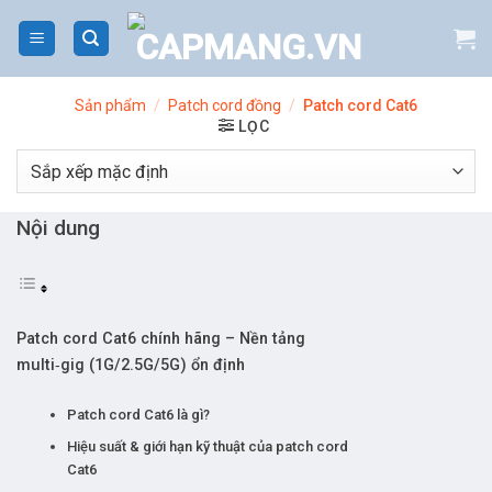
Bỏ
qua
nội
dung
Sản phẩm
/
Patch cord đồng
/
Patch cord Cat6
LỌC
Nội dung
Patch cord Cat6 chính hãng – Nền tảng
multi‑gig (1G/2.5G/5G) ổn định
Patch cord Cat6 là gì?
Hiệu suất & giới hạn kỹ thuật của patch cord
Cat6