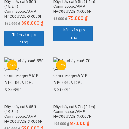
Dây nhảy cat6 50ft
Dây nhảy cat6 5ft (1.5m)
(15.2m)
Commscope/AMP
Commscope/AMP
NPC06UVDB-XX005F
NPC06UVDB-XX050F
Giá
Giá
75.000
₫
93.000
₫
Giá
Giá
398.000
₫
gốc
hiện
452.000
₫
gốc
hiện
là:
tại
Thêm vào giỏ
là:
tại
Thêm vào giỏ
93.000 ₫.
là:
hàng
452.000 ₫.
là:
75.000 ₫.
hàng
398.000 ₫.
-24%
-17%
Dây nhảy cat6 65ft
Dây nhảy cat6 7ft (2.1m)
(19.8m)
Commscope/AMP
Commscope/AMP
NPC06UVDB-XX007F
NPC06UVDB-XX065F
Giá
Giá
87.000
₫
105.000
₫
Giá
Giá
520.000
₫
gốc
hiện
680.000
₫