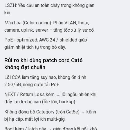
LSZH: Yêu cầu an toàn cháy trong không gian
kín.
Màu hóa (Color coding): Phân VLAN, thoại,
camera, uplink, server – tăng tốc xử lý sự cố.
PoE+ optimized: AWG 24 / shielded giúp
giảm nhiệt tích tụ trong bó dày.
Rủi ro khi dùng patch cord Cat6
không đạt chuẩn
Lõi CCA làm tăng suy hao, không ổn định
2.5G/5G, nóng dưới tải PoE.
NEXT / Return Loss kém → lỗi ngẫu nhiên khi
đẩy lưu lượng cao (file lớn, backup).
Không đồng bộ Category (trộn Cat5e) → kênh
bị hạ cấp, mất lợi ích multi‑gig.
Boot kém / latch gãy → gián đoạn kết nối, khó