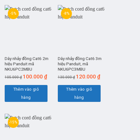
-5%
-8%
Dây nhảy đồng Cat6 2m
Dây nhảy đồng Cat6 3m
hiệu Panduit mã
hiệu Panduit, mã
NKU6PC2MBU
NKU6PC3MBU
Giá
Giá
Giá
Giá
100.000
₫
120.000
₫
105.000
₫
130.000
₫
gốc
hiện
gốc
hiện
là:
tại
là:
tại
Thêm vào giỏ
Thêm vào giỏ
105.000 ₫.
là:
130.000 ₫.
là:
hàng
hàng
100.000 ₫.
120.000 ₫.
-15%