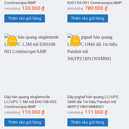
Commscope/AMP
EH0194-001 Commscope/AMP
Giá
120.000
₫
Giá
Giá
780.000
₫
Giá
165.000
₫
890.000
₫
gốc
hiện
gốc
hiện
là:
tại
là:
tại
Thêm vào giỏ hàng
Thêm vào giỏ hàng
165.000 ₫.
là:
890.000 ₫.
là:
120.000 ₫.
780.000 ₫.
-39%
-8%
Dây hàn quang singlemode
Dây pigtail hàn quang LC/UPC
LC/UPC 1.5M mã EH0108-003
OM4 dài 1m hiệu Panduit mã
Commscope/AMP
NKFPZ1BN1NNM001
Giá
110.000
₫
Giá
Giá
111.000
₫
Giá
180.000
₫
120.000
₫
gốc
hiện
gốc
hiện
là:
tại
là:
tại
Thêm vào giỏ hàng
Thêm vào giỏ hàng
180.000 ₫.
là:
120.000 ₫.
là:
110.000 ₫.
111.000 ₫.