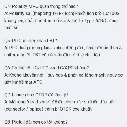
Q4: Polarity MPO quan trọng thế nào?
A: Polarity sai (mapping Tx/Rx lệch) khiến liên kết 40/100G
không lên; phải bảo đảm số sợi & thứ tự Type A/B/C đúng
thiết kế.
Q5: PLC splitter khác FBT?
A: PLC dùng mạch planar silica đồng đều, nhiệt độ ổn định &
uniformity tốt; FBT cũ kém ổn định ở tỉ lệ chia lớn.
Q6: Có thể nối LC/UPC vào LC/APC không?
A: Không khuyến nghị; suy hao & phản xạ tăng mạnh, nguy cơ
gây hư bề mặt APC.
Q7: Launch box OTDR để làm gì?
A: Mở rộng “dead zone” để đo chính xác sự kiện đầu tiên
(connector / splice) tránh bị OTDR che khuất.
Q8: Pigtail dài hơn có tốt không?