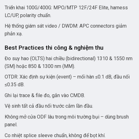
Triển khai 100G/400G: MPO/MTP 12F/24F Elite, harness
LC/UP, polarity chuẩn.
Hệ thống giám sát video / DWDM: APC connectors giảm
phản xạ.
Best Practices thi công & nghiệm thu
Đo suy hao (OLTS) hai chiều (bidirectional) 1310 & 1550 nm
(SM) hoặc 850 & 1300 nm (MM).
OTDR: Xác định sự kiện (event) – mối hàn ≤0.1 dB, đầu nối
≤0.35 dB.
Ghi lại trace & file đo, gắn vào CMDB.
Vệ sinh tất cả đầu nối trước cắm lần đầu.
Không mở cửa ODF lâu trong môi trường bụi – dùng brush
panel.
Co nhiệt splice sleeve chuẩn, không để bọt khí.