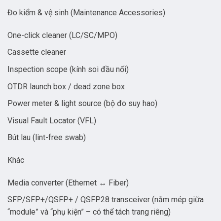
Đo kiểm & vệ sinh (Maintenance Accessories)
One-click cleaner (LC/SC/MPO)
Cassette cleaner
Inspection scope (kính soi đầu nối)
OTDR launch box / dead zone box
Power meter & light source (bộ đo suy hao)
Visual Fault Locator (VFL)
Bút lau (lint-free swab)
Khác
Media converter (Ethernet ↔ Fiber)
SFP/SFP+/QSFP+ / QSFP28 transceiver (nằm mép giữa
“module” và “phụ kiện” – có thể tách trang riêng)