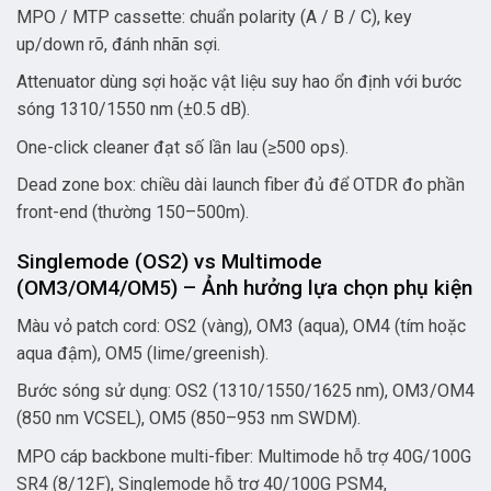
MPO / MTP cassette: chuẩn polarity (A / B / C), key
up/down rõ, đánh nhãn sợi.
Attenuator dùng sợi hoặc vật liệu suy hao ổn định với bước
sóng 1310/1550 nm (±0.5 dB).
One-click cleaner đạt số lần lau (≥500 ops).
Dead zone box: chiều dài launch fiber đủ để OTDR đo phần
front-end (thường 150–500m).
Singlemode (OS2) vs Multimode
(OM3/OM4/OM5) – Ảnh hưởng lựa chọn phụ kiện
Màu vỏ patch cord: OS2 (vàng), OM3 (aqua), OM4 (tím hoặc
aqua đậm), OM5 (lime/greenish).
Bước sóng sử dụng: OS2 (1310/1550/1625 nm), OM3/OM4
(850 nm VCSEL), OM5 (850–953 nm SWDM).
MPO cáp backbone multi-fiber: Multimode hỗ trợ 40G/100G
SR4 (8/12F), Singlemode hỗ trợ 40/100G PSM4,