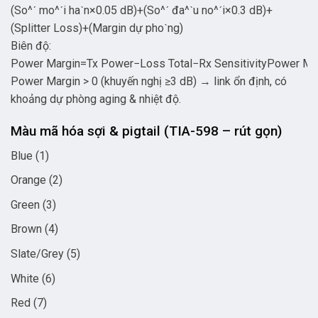
(
S
o
^
ˊ
m
o
^
ˊ
i
h
a
ˋ
n
×
0.05
d
B
)
+
(
S
o
^
ˊ
đ
a
^
ˋ
u
n
o
^
ˊ
i
×
0.3
d
B
)
+
(
Spl
i
tt
er
L
oss
)
+
(
M
a
r
g
in
d
ự
p
h
o
ˋ
n
g
)
Biên độ:
Power Margin=Tx Power−Loss Total−Rx Sensitivity
P
o
w
er
M
a
Power Margin > 0 (khuyến nghị ≥3 dB) → link ổn định, có
khoảng dự phòng aging & nhiệt độ.
Màu mã hóa sợi & pigtail (TIA-598 – rút gọn)
Blue (1)
Orange (2)
Green (3)
Brown (4)
Slate/Grey (5)
White (6)
Red (7)