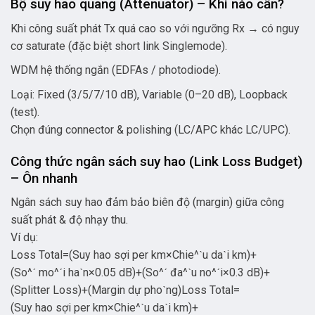
Bộ suy hao quang (Attenuator) – Khi nào cần?
Khi công suất phát Tx quá cao so với ngưỡng Rx → có nguy
cơ saturate (đặc biệt short link Singlemode).
WDM hệ thống ngắn (EDFAs / photodiode).
Loại: Fixed (3/5/7/10 dB), Variable (0–20 dB), Loopback
(test).
Chọn đúng connector & polishing (LC/APC khác LC/UPC).
Công thức ngân sách suy hao (Link Loss Budget)
– Ôn nhanh
Ngân sách suy hao đảm bảo biên độ (margin) giữa công
suất phát & độ nhạy thu.
Ví dụ:
Loss Total=(Suy hao sợi per km×Chie^ˋu daˋi km)+
(So^ˊ mo^ˊi haˋn×0.05 dB)+(So^ˊ đa^ˋu no^ˊi×0.3 dB)+
(Splitter Loss)+(Margin dự phoˋng)
L
oss
T
o
t
a
l
=
(
S
u
y
ha
o
s
ợ
i
p
er
km
×
C
hi
e
^
ˋ
u
d
a
ˋ
i
km
)
+