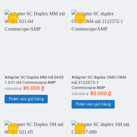
-19%
-19%
Adapter SC Duplex MM mã 6643
Adapter SC duplex OM3/OM4
1 021-04 Commscope/AMP
mã 2122572-1
Giá
85.000
₫
Giá
Commscope/AMP
105.000
₫
gốc
hiện
Giá
85.000
₫
Giá
105.000
₫
là:
tại
gốc
hiện
Thêm vào giỏ hàng
105.000 ₫.
là:
là:
tại
85.000 ₫.
Thêm vào giỏ hàng
105.000 ₫.
là:
85.000 ₫.
-19%
-19%