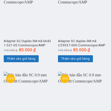
Adapter SC Duplex SM mã 6643
Adapter SC duplex SM mã
1 021-05 Commscope/AMP
CZ9337-000 Commscope/AMP
Giá
85.000
₫
Giá
Giá
85.000
₫
Giá
105.000
₫
105.000
₫
gốc
hiện
gốc
hiện
là:
tại
là:
tại
Thêm vào giỏ hàng
Thêm vào giỏ hàng
105.000 ₫.
là:
105.000 ₫.
là:
85.000 ₫.
85.000 ₫.
-25%
-30%