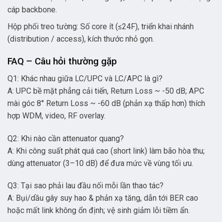
cáp backbone.
Hộp phối treo tường: Số core ít (≤24F), triển khai nhánh
(distribution / access), kích thước nhỏ gọn.
FAQ – Câu hỏi thường gặp
Q1: Khác nhau giữa LC/UPC và LC/APC là gì?
A: UPC bề mặt phẳng cải tiến, Return Loss ~ -50 dB; APC
mài góc 8° Return Loss ~ -60 dB (phản xạ thấp hơn) thích
hợp WDM, video, RF overlay.
Q2: Khi nào cần attenuator quang?
A: Khi công suất phát quá cao (short link) làm bão hòa thu;
dùng attenuator (3–10 dB) để đưa mức về vùng tối ưu.
Q3: Tại sao phải lau đầu nối mỗi lần thao tác?
A: Bụi/dầu gây suy hao & phản xạ tăng, dẫn tới BER cao
hoặc mất link không ổn định; vệ sinh giảm lỗi tiềm ẩn.