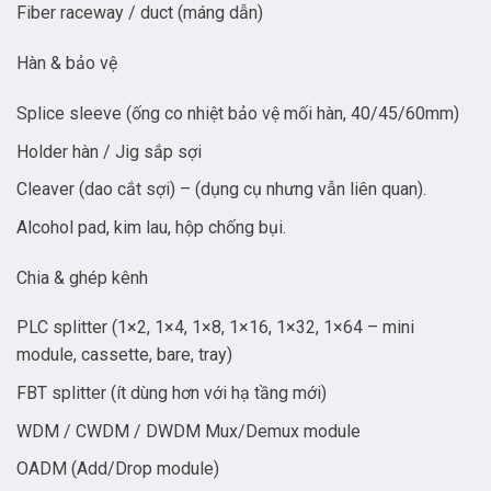
Fiber raceway / duct (máng dẫn)
Hàn & bảo vệ
Splice sleeve (ống co nhiệt bảo vệ mối hàn, 40/45/60mm)
Holder hàn / Jig sắp sợi
Cleaver (dao cắt sợi) – (dụng cụ nhưng vẫn liên quan).
Alcohol pad, kim lau, hộp chống bụi.
Chia & ghép kênh
PLC splitter (1×2, 1×4, 1×8, 1×16, 1×32, 1×64 – mini
module, cassette, bare, tray)
FBT splitter (ít dùng hơn với hạ tầng mới)
WDM / CWDM / DWDM Mux/Demux module
OADM (Add/Drop module)