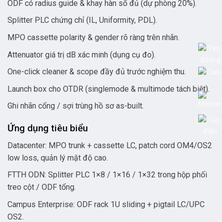
ODF có radius guide & khay hàn số đủ (dự phòng 20%).
Splitter PLC chứng chỉ (IL, Uniformity, PDL).
MPO cassette polarity & gender rõ ràng trên nhãn.
Attenuator giá trị dB xác minh (dụng cụ đo).
One-click cleaner & scope đầy đủ trước nghiệm thu.
Launch box cho OTDR (singlemode & multimode tách biệt).
Ghi nhãn cổng / sợi trùng hồ sơ as-built.
Ứng dụng tiêu biểu
Datacenter: MPO trunk + cassette LC, patch cord OM4/OS2
low loss, quản lý mật độ cao.
FTTH ODN: Splitter PLC 1×8 / 1×16 / 1×32 trong hộp phối
treo cột / ODF tổng.
Campus Enterprise: ODF rack 1U sliding + pigtail LC/UPC
OS2.