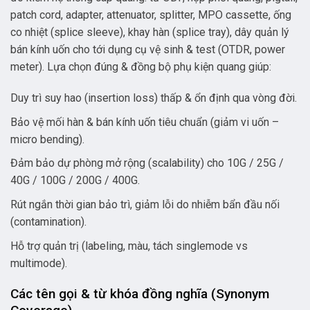
patch cord, adapter, attenuator, splitter, MPO cassette, ống
co nhiệt (splice sleeve), khay hàn (splice tray), dây quản lý
bán kính uốn cho tới dụng cụ vệ sinh & test (OTDR, power
meter). Lựa chọn đúng & đồng bộ phụ kiện quang giúp:
Duy trì suy hao (insertion loss) thấp & ổn định qua vòng đời.
Bảo vệ mối hàn & bán kính uốn tiêu chuẩn (giảm vi uốn –
micro bending).
Đảm bảo dự phòng mở rộng (scalability) cho 10G / 25G /
40G / 100G / 200G / 400G.
Rút ngắn thời gian bảo trì, giảm lỗi do nhiễm bẩn đầu nối
(contamination).
Hỗ trợ quản trị (labeling, màu, tách singlemode vs
multimode).
Các tên gọi & từ khóa đồng nghĩa (Synonym