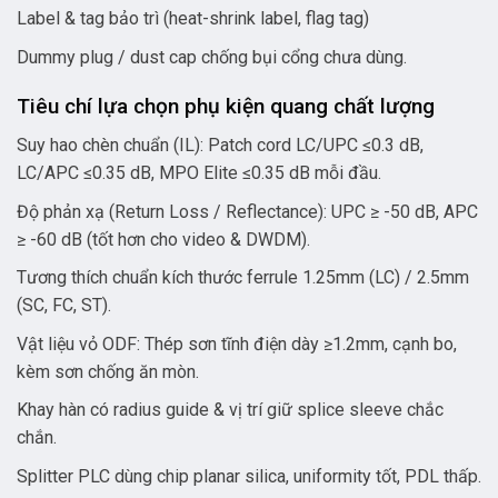
Label & tag bảo trì (heat-shrink label, flag tag)
Dummy plug / dust cap chống bụi cổng chưa dùng.
Tiêu chí lựa chọn phụ kiện quang chất lượng
Suy hao chèn chuẩn (IL): Patch cord LC/UPC ≤0.3 dB,
LC/APC ≤0.35 dB, MPO Elite ≤0.35 dB mỗi đầu.
Độ phản xạ (Return Loss / Reflectance): UPC ≥ -50 dB, APC
≥ -60 dB (tốt hơn cho video & DWDM).
Tương thích chuẩn kích thước ferrule 1.25mm (LC) / 2.5mm
(SC, FC, ST).
Vật liệu vỏ ODF: Thép sơn tĩnh điện dày ≥1.2mm, cạnh bo,
kèm sơn chống ăn mòn.
Khay hàn có radius guide & vị trí giữ splice sleeve chắc
chắn.
Splitter PLC dùng chip planar silica, uniformity tốt, PDL thấp.