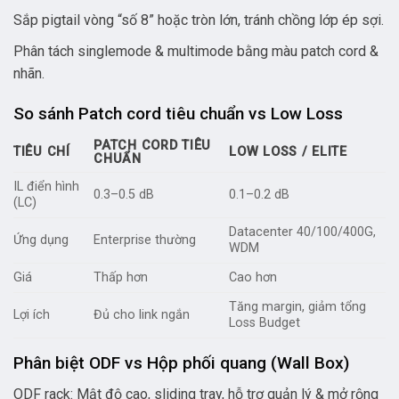
Sắp pigtail vòng “số 8” hoặc tròn lớn, tránh chồng lớp ép sợi.
Phân tách singlemode & multimode bằng màu patch cord &
nhãn.
So sánh Patch cord tiêu chuẩn vs Low Loss
PATCH CORD TIÊU
TIÊU CHÍ
LOW LOSS / ELITE
CHUẨN
IL điển hình
0.3–0.5 dB
0.1–0.2 dB
(LC)
Datacenter 40/100/400G,
Ứng dụng
Enterprise thường
WDM
Giá
Thấp hơn
Cao hơn
Tăng margin, giảm tổng
Lợi ích
Đủ cho link ngắn
Loss Budget
Phân biệt ODF vs Hộp phối quang (Wall Box)
ODF rack: Mật độ cao, sliding tray, hỗ trợ quản lý & mở rộng