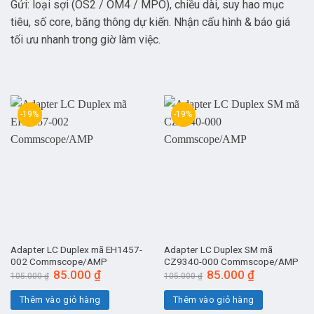
Gửi: loại sợi (OS2 / OM4 / MPO), chiều dài, suy hao mục
tiêu, số core, băng thông dự kiến. Nhận cấu hình & báo giá
tối ưu nhanh trong giờ làm việc.
-19%
-19%
Adapter LC Duplex mã EH1457-
Adapter LC Duplex SM mã
002 Commscope/AMP
CZ9340-000 Commscope/AMP
Giá
85.000
₫
Giá
Giá
85.000
₫
Giá
105.000
₫
105.000
₫
gốc
hiện
gốc
hiện
là:
tại
là:
tại
Thêm vào giỏ hàng
Thêm vào giỏ hàng
105.000 ₫.
là:
105.000 ₫.
là:
85.000 ₫.
85.000 ₫.