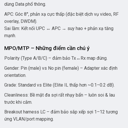
dùng Data phổ thông.
APC: Góc 8°, phản xạ cực thấp (đặc biệt dịch vụ video, RF
overlay, DWDM).
Sai lầm: Kết nối UPC ↔ APC → suy hao + phản xạ tăng
mạnh.
MPO/MTP – Những điểm cần chú ý
Polarity (Type A/B/C) – đảm bảo Tx↔Rx map đúng.
Gender: Pin (male) vs No pin (female) – Adapter xác định
orientation.
Grade: Standard vs Elite (Elite IL thấp hơn ~0.1–0.2 dB).
Cleanliness: Bề mặt đa sợi rất nhạy bẩn – luôn soi & lau
trước khi cắm.
Breakout harness LC – đảm bảo sắp xếp sợi 1–12 tương
ứng VLAN/port mapping.