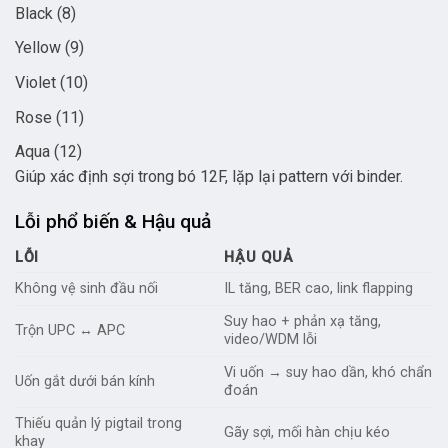
Black (8)
Yellow (9)
Violet (10)
Rose (11)
Aqua (12)
Giúp xác định sợi trong bó 12F, lặp lại pattern với binder.
Lỗi phổ biến & Hậu quả
LỖI
HẬU QUẢ
Không vệ sinh đầu nối
IL tăng, BER cao, link flapping
Suy hao + phản xạ tăng,
Trộn UPC ↔ APC
video/WDM lỗi
Vi uốn → suy hao dần, khó chẩn
Uốn gắt dưới bán kính
đoán
Thiếu quản lý pigtail trong
Gãy sợi, mối hàn chịu kéo
khay