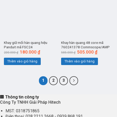
Khay giữ mối hàn quang hiệu
Khay hàn quang 48 core mã
Panduit mã FSC24
760241378 Commscope/AMP
Giá
180.000
₫
Giá
Giá
505.000
₫
Giá
200.000
₫
585.000
₫
gốc
hiện
gốc
hiện
là:
tại
là:
tại
Thêm vào giỏ hàng
Thêm vào giỏ hàng
200.000 ₫.
là:
585.000 ₫.
là:
180.000 ₫.
505.000 ₫.
1
2
3
🏢 Thông tin công ty
Công Ty TNHH Giải Pháp Hitech
MST:
0318751865
Điện thoại:
028 2211 2668
-
0939 868 191