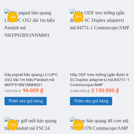
-4%
-20%
Dây pigtail hàn quang LC/UPC
Hộp ODF treo tường (gắn được 6
OS2 dài 1m hiệu Panduit mã
SC Duplex adapters) mã 84751-1
NKFP91BN1NNM001
Commscope/AMP
Giá
96.000
₫
Giá
Giá
2.150.000
₫
Giá
100.000
₫
2.680.000
₫
gốc
hiện
gốc
hiện
là:
tại
là:
tại
Thêm vào giỏ hàng
Thêm vào giỏ hàng
100.000 ₫.
là:
2.680.000 ₫.
là:
96.000 ₫.
2.150.0
-10%
-14%