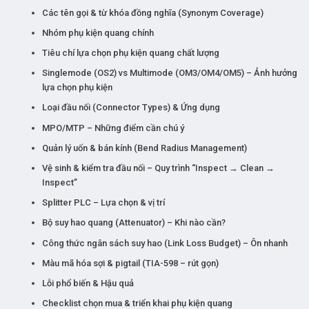
Các tên gọi & từ khóa đồng nghĩa (Synonym Coverage)
Nhóm phụ kiện quang chính
Tiêu chí lựa chọn phụ kiện quang chất lượng
Singlemode (OS2) vs Multimode (OM3/OM4/OM5) – Ảnh hưởng
lựa chọn phụ kiện
Loại đầu nối (Connector Types) & Ứng dụng
MPO/MTP – Những điểm cần chú ý
Quản lý uốn & bán kính (Bend Radius Management)
Vệ sinh & kiểm tra đầu nối – Quy trình “Inspect → Clean →
Inspect”
Splitter PLC – Lựa chọn & vị trí
Bộ suy hao quang (Attenuator) – Khi nào cần?
Công thức ngân sách suy hao (Link Loss Budget) – Ôn nhanh
Màu mã hóa sợi & pigtail (TIA-598 – rút gọn)
Lỗi phổ biến & Hậu quả
Checklist chọn mua & triển khai phụ kiện quang