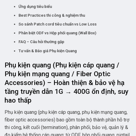
Ứng dụng tiêu biểu
Best Practices thi công & nghiệm thu
So sánh Patch cord tiêu chuẩn vs Low Loss
Phân biệt ODF vs Hộp phối quang (Wall Box)
FAQ – Câu hỏi thường gặp
Tư vấn & Báo giá Phụ kiện Quang
Phụ kiện quang (Phụ kiện cáp quang /
Phụ kiện mạng quang / Fiber Optic
Accessories) – Hoàn thiện & bảo vệ hạ
tầng truyền dẫn 1G → 400G ổn định, suy
hao thấp
Phụ kiện quang (phụ kiện cáp quang, phụ kiện mạng quang,
fiber optic accessories) bao gồm toàn bộ thành phần hỗ trợ
thi công, kết cuối (termination), phân phối, bảo vệ, quản lý &
đo kiểm hệ thống cáp quang: từ ODF, hộp phối quang, pigtail,