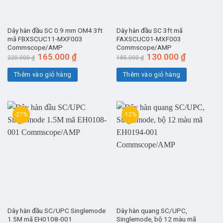
Dây hàn đầu SC 0.9 mm OM4 3ft
Dây hàn đầu SC 3ft mã
mã FBXSCUC11-MXF003
FAXSCUC01-MXF003
Commscope/AMP
Commscope/AMP
Giá
165.000
₫
Giá
Giá
130.000
₫
Giá
220.000
₫
185.000
₫
gốc
hiện
gốc
hiện
là:
tại
là:
tại
Thêm vào giỏ hàng
Thêm vào giỏ hàng
220.000 ₫.
là:
185.000 ₫.
là:
165.000 ₫.
130.000 ₫.
-27%
-12%
Dây hàn đầu SC/UPC Singlemode
Dây hàn quang SC/UPC,
1.5M mã EH0108-001
Singlemode, bộ 12 màu mã