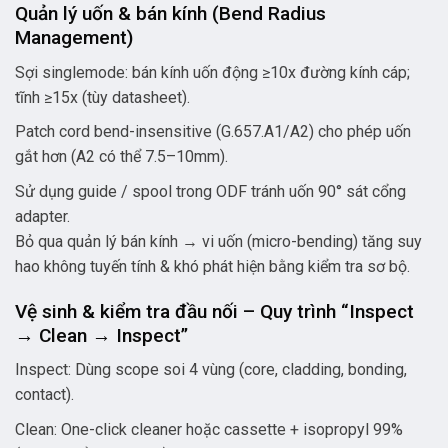
Quản lý uốn & bán kính (Bend Radius
Management)
Sợi singlemode: bán kính uốn động ≥10x đường kính cáp;
tĩnh ≥15x (tùy datasheet).
Patch cord bend-insensitive (G.657.A1/A2) cho phép uốn
gắt hơn (A2 có thể 7.5–10mm).
Sử dụng guide / spool trong ODF tránh uốn 90° sát cổng
adapter.
Bỏ qua quản lý bán kính → vi uốn (micro-bending) tăng suy
hao không tuyến tính & khó phát hiện bằng kiểm tra sơ bộ.
Vệ sinh & kiểm tra đầu nối – Quy trình “Inspect
→ Clean → Inspect”
Inspect: Dùng scope soi 4 vùng (core, cladding, bonding,
contact).
Clean: One-click cleaner hoặc cassette + isopropyl 99%