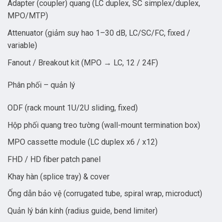
Adapter (coupler) quang (LC duplex, SC simplex/duplex,
MPO/MTP)
Attenuator (giảm suy hao 1–30 dB, LC/SC/FC, fixed /
variable)
Fanout / Breakout kit (MPO → LC, 12 / 24F)
Phân phối – quản lý
ODF (rack mount 1U/2U sliding, fixed)
Hộp phối quang treo tường (wall-mount termination box)
MPO cassette module (LC duplex x6 / x12)
FHD / HD fiber patch panel
Khay hàn (splice tray) & cover
Ống dẫn bảo vệ (corrugated tube, spiral wrap, microduct)
Quản lý bán kính (radius guide, bend limiter)