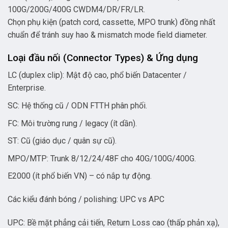
100G/200G/400G CWDM4/DR/FR/LR.
Chọn phụ kiện (patch cord, cassette, MPO trunk) đồng nhất
chuẩn để tránh suy hao & mismatch mode field diameter.
Loại đầu nối (Connector Types) & Ứng dụng
LC (duplex clip): Mật độ cao, phổ biến Datacenter /
Enterprise.
SC: Hệ thống cũ / ODN FTTH phân phối.
FC: Môi trường rung / legacy (ít dần).
ST: Cũ (giáo dục / quân sự cũ).
MPO/MTP: Trunk 8/12/24/48F cho 40G/100G/400G.
E2000 (ít phổ biến VN) – có nắp tự động.
Các kiểu đánh bóng / polishing: UPC vs APC
UPC: Bề mặt phẳng cải tiến, Return Loss cao (thấp phản xạ),