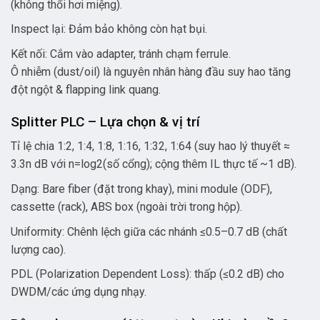
(không thổi hơi miệng).
Inspect lại: Đảm bảo không còn hạt bụi.
Kết nối: Cắm vào adapter, tránh chạm ferrule.
Ô nhiễm (dust/oil) là nguyên nhân hàng đầu suy hao tăng
đột ngột & flapping link quang.
Splitter PLC – Lựa chọn & vị trí
Tỉ lệ chia 1:2, 1:4, 1:8, 1:16, 1:32, 1:64 (suy hao lý thuyết ≈
3.3n dB với n=log2(số cổng); cộng thêm IL thực tế ~1 dB).
Dạng: Bare fiber (đặt trong khay), mini module (ODF),
cassette (rack), ABS box (ngoài trời trong hộp).
Uniformity: Chênh lệch giữa các nhánh ≤0.5–0.7 dB (chất
lượng cao).
PDL (Polarization Dependent Loss): thấp (≤0.2 dB) cho
DWDM/các ứng dụng nhạy.