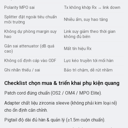
Polarity MPO sai
Tx không khớp Rx → link down
Splitter đặt ngoài tiêu chuẩn
Nhiễu ẩm, suy hao tăng
môi trường
Không dự phòng margin suy
Link suy giảm theo thời gian
hao
không đủ biên
Gắn sai attenuator (dB quá
Mất tín hiệu Rx
cao)
Không cố định cáp vào ODF
Lực kéo truyền tới mối hàn
Ghi nhãn thiếu / sai
Bảo trì chậm, dễ rút nhầm
Checklist chọn mua & triển khai phụ kiện quang
Patch cord đúng chuẩn (OS2 / OM4 / MPO Elite).
Adapter chất liệu zirconia sleeve (không phải kim loại rẻ)
cho ổn định căn chỉnh.
Pigtail độ dài đủ hàn & quản lý (≥1.5m cuộn chuẩn).