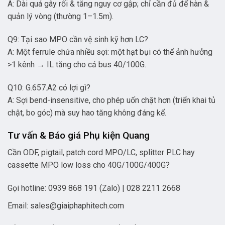
A: Dài quá gây rối & tăng nguy cơ gập; chỉ cần đủ để hàn &
quản lý vòng (thường 1–1.5m).
Q9: Tại sao MPO cần vệ sinh kỹ hơn LC?
A: Một ferrule chứa nhiều sợi: một hạt bụi có thể ảnh hưởng
>1 kênh → IL tăng cho cả bus 40/100G.
Q10: G.657.A2 có lợi gì?
A: Sợi bend-insensitive, cho phép uốn chặt hơn (triển khai tủ
chật, bo góc) mà suy hao tăng không đáng kể.
Tư vấn & Báo giá Phụ kiện Quang
Cần ODF, pigtail, patch cord MPO/LC, splitter PLC hay
cassette MPO low loss cho 40G/100G/400G?
Gọi hotline: 0939 868 191 (Zalo) | 028 2211 2668
Email:
sales@giaiphaphitech.com