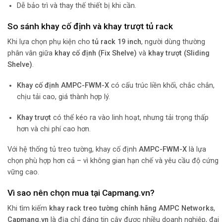
Dễ bảo trì và thay thế thiết bị khi cần.
So sánh khay cố định và khay trượt tủ rack
Khi lựa chọn phụ kiện cho
tủ rack 19 inch
, người dùng thường
phân vân giữa
khay cố định (Fix Shelve)
và
khay trượt (Sliding
Shelve)
.
Khay cố định AMPC-FWM-X
có cấu trúc liền khối, chắc chắn,
chịu tải cao, giá thành hợp lý.
Khay trượt
có thể kéo ra vào linh hoạt, nhưng tải trọng thấp
hơn và chi phí cao hơn.
Với hệ thống tủ treo tường, khay cố định
AMPC-FWM-X
là lựa
chọn phù hợp hơn cả – vì không gian hạn chế và yêu cầu độ cứng
vững cao.
Vì sao nên chọn mua tại Capmang.vn?
Khi tìm kiếm
khay rack treo tường chính hãng AMPC Networks
,
Capmang.vn
là địa chỉ đáng tin cậy được nhiều doanh nghiệp, đại