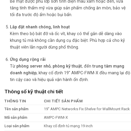
Bề mặt được phủ lớp sơn tĩnh điện màu xám hoặc đen, vừa
tăng tính thẩm mỹ vừa giúp sản phẩm chống ăn mòn, bảo vệ
tối đa trước độ ẩm hoặc bụi bẩn.
Lắp đặt nhanh chóng, linh hoạt
Kèm theo bộ bát đỡ và ốc vít, khay có thể gắn dễ dàng vào
khung tủ mà không cần dụng cụ đặc biệt. Phù hợp cả cho kỹ
thuật viên lẫn người dùng phổ thông.
Ứng dụng rộng rãi
Từ
phòng server nhỏ
,
phòng kỹ thuật
, đến
trung tâm mạng
doanh nghiệp
, khay cố định 19″ AMPC-FWM-X đều mang lại độ
tin cậy cao và hiệu quả vận hành ổn định.
Thông số kỹ thuật chi tiết
THÔNG TIN
CHI TIẾT SẢN PHẨM
Tên sản phẩm
19″ AMPC Networks Fix Shelve for WallMount Rack
Mã sản phẩm
AMPC-FWM-X
Loại sản phẩm
Khay cố định tủ mạng 19 inch