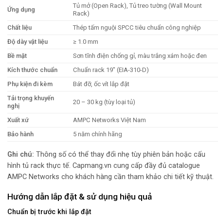
Tủ mở (Open Rack), Tủ treo tường (Wall Mount
Ứng dụng
Rack)
Chất liệu
Thép tấm nguội SPCC tiêu chuẩn công nghiệp
Độ dày vật liệu
≥ 1.0 mm
Bề mặt
Sơn tĩnh điện chống gỉ, màu trắng xám hoặc đen
Kích thước chuẩn
Chuẩn rack 19″ (EIA-310-D)
Phụ kiện đi kèm
Bát đỡ, ốc vít lắp đặt
Tải trọng khuyến
20 – 30 kg (tùy loại tủ)
nghị
Xuất xứ
AMPC Networks Việt Nam
Bảo hành
5 năm chính hãng
Ghi chú:
Thông số có thể thay đổi nhẹ tùy phiên bản hoặc cấu
hình tủ rack thực tế. Capmang.vn cung cấp đầy đủ catalogue
AMPC Networks cho khách hàng cần tham khảo chi tiết kỹ thuật.
Hướng dẫn lắp đặt & sử dụng hiệu quả
Chuẩn bị trước khi lắp đặt