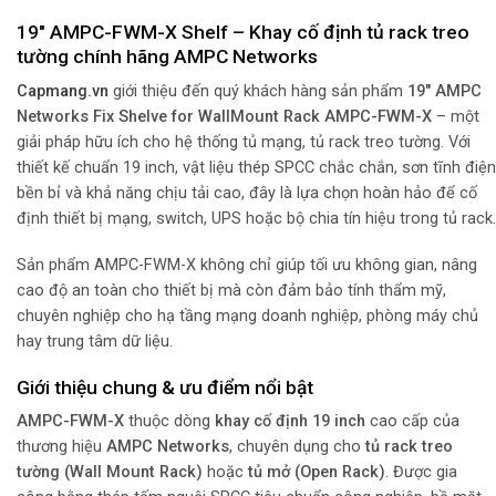
19″ AMPC-FWM-X Shelf – Khay cố định tủ rack treo
tường chính hãng AMPC Networks
Capmang.vn
giới thiệu đến quý khách hàng sản phẩm
19″ AMPC
Networks Fix Shelve for WallMount Rack AMPC-FWM-X
– một
giải pháp hữu ích cho hệ thống tủ mạng, tủ rack treo tường. Với
thiết kế chuẩn 19 inch, vật liệu thép SPCC chắc chắn, sơn tĩnh điện
bền bỉ và khả năng chịu tải cao, đây là lựa chọn hoàn hảo để cố
định thiết bị mạng, switch, UPS hoặc bộ chia tín hiệu trong tủ rack.
Sản phẩm AMPC-FWM-X không chỉ giúp tối ưu không gian, nâng
cao độ an toàn cho thiết bị mà còn đảm bảo tính thẩm mỹ,
chuyên nghiệp cho hạ tầng mạng doanh nghiệp, phòng máy chủ
hay trung tâm dữ liệu.
Giới thiệu chung & ưu điểm nổi bật
AMPC-FWM-X
thuộc dòng
khay cố định 19 inch
cao cấp của
thương hiệu
AMPC Networks
, chuyên dụng cho
tủ rack treo
tường (Wall Mount Rack)
hoặc
tủ mở (Open Rack)
. Được gia