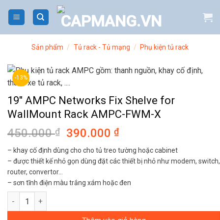
Bỏ
qua
nội
dung
Sản phẩm
/
Tủ rack - Tủ mạng
/
Phụ kiện tủ rack
-13%
19″ AMPC Networks Fix Shelve for
WallMount Rack AMPC-FWM-X
450.000
₫
Giá
390.000
₫
Giá
gốc
hiện
– khay cố định dùng cho cho tủ treo tường hoặc cabinet
là:
tại
– được thiết kế nhỏ gọn dùng đặt các thiết bị nhỏ như modem, switch,
450.000 ₫.
là:
router, convertor…
390.000 ₫.
– sơn tĩnh điện màu trắng xám hoặc đen
19" AMPC Networks Fix Shelve for WallMount Rack AMPC-FWM-