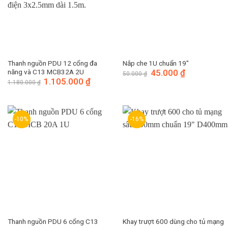
Thanh nguồn PDU 12 cổng đa
Nắp che 1U chuẩn 19″
năng và C13 MCB32A 2U
Giá
45.000
₫
Giá
50.000
₫
gốc
hiện
Giá
1.105.000
₫
Giá
1.180.000
₫
là:
tại
gốc
hiện
50.000 ₫.
là:
là:
tại
45.000 ₫.
1.180.000 ₫.
là:
1.105.000 ₫.
-10%
-16%
Thanh nguồn PDU 6 cổng C13
Khay trượt 600 dùng cho tủ mạng