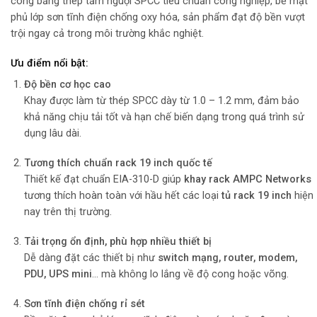
công bằng thép tấm nguội SPCC tiêu chuẩn công nghiệp, bề mặt
phủ lớp sơn tĩnh điện chống oxy hóa, sản phẩm đạt độ bền vượt
trội ngay cả trong môi trường khắc nghiệt.
Ưu điểm nổi bật:
Độ bền cơ học cao
Khay được làm từ thép SPCC dày từ 1.0 – 1.2 mm, đảm bảo
khả năng chịu tải tốt và hạn chế biến dạng trong quá trình sử
dụng lâu dài.
Tương thích chuẩn rack 19 inch quốc tế
Thiết kế đạt chuẩn EIA-310-D giúp
khay rack AMPC Networks
tương thích hoàn toàn với hầu hết các loại
tủ rack 19 inch
hiện
nay trên thị trường.
Tải trọng ổn định, phù hợp nhiều thiết bị
Dễ dàng đặt các thiết bị như
switch mạng, router, modem,
PDU, UPS mini
… mà không lo lắng về độ cong hoặc võng.
Sơn tĩnh điện chống rỉ sét