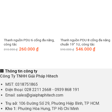
Thanh nguồn PDU 6 cổng đa năng,
Thanh nguồn PDU 8 cổng đa năng
công tắc
chuẩn 19″ 1U, công tắc
Giá
260.000
₫
Giá
Giá
546.000
₫
Giá
310.000
₫
590.000
₫
gốc
hiện
gốc
hiện
là:
tại
là:
tại
310.000 ₫.
là:
590.000 ₫.
là:
260.000 ₫.
546.000 ₫.
🏢 Thông tin công ty
Công Ty TNHH Giải Pháp Hitech
MST:
0318751865
Điện thoại:
028 2211 2668
-
0939 868 191
Email:
sales@giaiphaphitech.com
Trụ sở:
106 Đường Số 29, Phường Hiệp Bình, TP HCM.
Kho 1:
Phường Hòa Hưng, TP Hồ Chí Minh