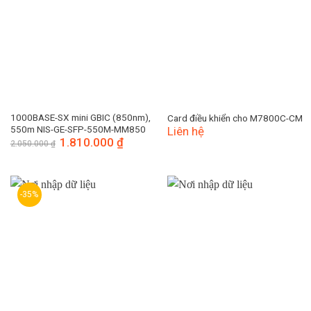
1000BASE-SX mini GBIC (850nm),
Card điều khiển cho M7800C-CM
550m NIS-GE-SFP-550M-MM850
Liên hệ
Giá
1.810.000
₫
Giá
2.050.000
₫
gốc
hiện
là:
tại
2.050.000 ₫.
là:
1.810.000 ₫.
-35%