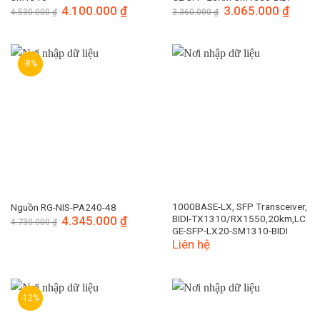
Giá
4.100.000
₫
Giá
Giá
3.065.000
₫
Giá
4.530.000
₫
3.360.000
₫
gốc
hiện
gốc
hiện
là:
tại
là:
tại
4.530.000 ₫.
là:
3.360.000 ₫.
là:
4.100.000 ₫.
3.065.
-8%
1000BASE-LX, SFP Transceiver,
Nguồn RG-NIS-PA240-48
BIDI-TX1310/RX1550,20km,LC
Giá
4.345.000
₫
Giá
4.730.000
₫
gốc
hiện
GE-SFP-LX20-SM1310-BIDI
là:
tại
Liên hệ
4.730.000 ₫.
là:
4.345.000 ₫.
-12%