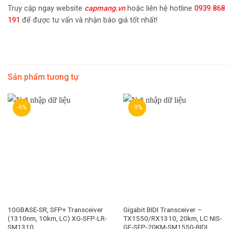
Truy cập ngay website
capmang.vn
hoặc liên hệ hotline
0939 868
191
để được tư vấn và nhận báo giá tốt nhất!
Sản phẩm tương tự
-9%
-9%
10GBASE-SR, SFP+ Transceiver
Gigabit BIDI Transceiver –
(1310nm, 10km, LC) XG-SFP-LR-
TX1550/RX1310, 20km, LC NIS-
SM1310
GE-SFP-20KM-SM1550-BIDI