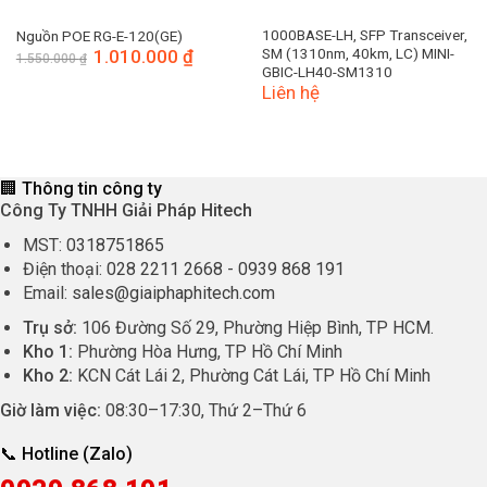
1000BASE-LH, SFP Transceiver,
Nguồn POE RG-E-120(GE)
SM (1310nm, 40km, LC) MINI-
Giá
1.010.000
₫
Giá
1.550.000
₫
gốc
hiện
GBIC-LH40-SM1310
là:
tại
Liên hệ
1.550.000 ₫.
là:
1.010.000 ₫.
🏢 Thông tin công ty
Công Ty TNHH Giải Pháp Hitech
MST:
0318751865
Điện thoại:
028 2211 2668
-
0939 868 191
Email:
sales@giaiphaphitech.com
Trụ sở:
106 Đường Số 29, Phường Hiệp Bình, TP HCM.
Kho 1:
Phường Hòa Hưng, TP Hồ Chí Minh
Kho 2:
KCN Cát Lái 2, Phường Cát Lái, TP Hồ Chí Minh
Giờ làm việc:
08:30
–
17:30
, Thứ 2–Thứ 6
📞 Hotline (Zalo)