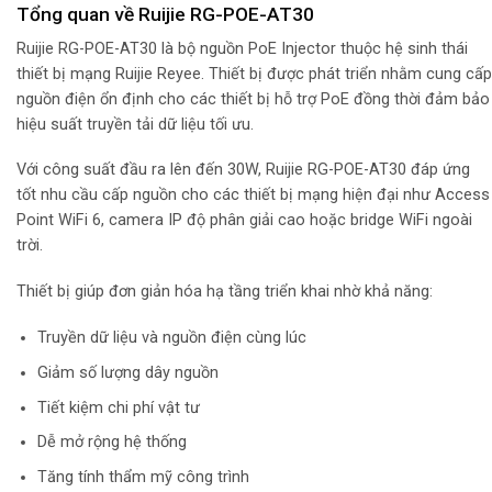
Tổng quan về Ruijie RG-POE-AT30
Ruijie RG-POE-AT30 là bộ nguồn PoE Injector thuộc hệ sinh thái
thiết bị mạng Ruijie Reyee. Thiết bị được phát triển nhằm cung cấp
nguồn điện ổn định cho các thiết bị hỗ trợ PoE đồng thời đảm bảo
hiệu suất truyền tải dữ liệu tối ưu.
Với công suất đầu ra lên đến 30W, Ruijie RG-POE-AT30 đáp ứng
tốt nhu cầu cấp nguồn cho các thiết bị mạng hiện đại như Access
Point WiFi 6, camera IP độ phân giải cao hoặc bridge WiFi ngoài
trời.
Thiết bị giúp đơn giản hóa hạ tầng triển khai nhờ khả năng:
Truyền dữ liệu và nguồn điện cùng lúc
Giảm số lượng dây nguồn
Tiết kiệm chi phí vật tư
Dễ mở rộng hệ thống
Tăng tính thẩm mỹ công trình