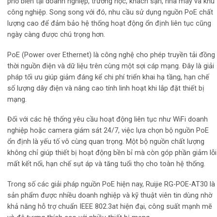
phổ biến tại doanh nghiệp, trường học, khách sạn, nhà máy và khu
công nghiệp. Song song với đó, nhu cầu sử dụng nguồn PoE chất
lượng cao để đảm bảo hệ thống hoạt động ổn định liên tục cũng
ngày càng được chú trọng hơn.
PoE (Power over Ethernet) là công nghệ cho phép truyền tải đồng
thời nguồn điện và dữ liệu trên cùng một sợi cáp mạng. Đây là giải
pháp tối ưu giúp giảm đáng kể chi phí triển khai hạ tầng, hạn chế
số lượng dây điện và nâng cao tính linh hoạt khi lắp đặt thiết bị
mạng.
Đối với các hệ thống yêu cầu hoạt động liên tục như WiFi doanh
nghiệp hoặc camera giám sát 24/7, việc lựa chọn bộ nguồn PoE
ổn định là yếu tố vô cùng quan trọng. Một bộ nguồn chất lượng
không chỉ giúp thiết bị hoạt động bền bỉ mà còn góp phần giảm lỗi
mất kết nối, hạn chế sụt áp và tăng tuổi thọ cho toàn hệ thống.
Trong số các giải pháp nguồn PoE hiện nay, Ruijie RG-POE-AT30 là
sản phẩm được nhiều doanh nghiệp và kỹ thuật viên tin dùng nhờ
khả năng hỗ trợ chuẩn IEEE 802.3at hiện đại, công suất mạnh mẽ