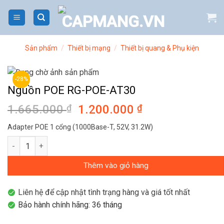
Bỏ
qua
nội
dung
Sản phẩm
/
Thiết bị mạng
/
Thiết bị quang & Phụ kiện
-28%
Nguồn POE RG-POE-AT30
1.665.000
₫
Giá
1.200.000
₫
Giá
gốc
hiện
Adapter POE 1 cổng (1000Base-T, 52V, 31.2W)
là:
tại
Nguồn POE RG-POE-AT30 số lượng
1.665.000 ₫.
là:
1.200.000 ₫.
Thêm vào giỏ hàng
Liên hệ để cập nhật tình trạng hàng và giá tốt nhất
Bảo hành chính hãng: 36 tháng