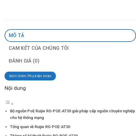
MÔ TẢ
CAM KẾT CỦA CHÚNG TÔI
ĐÁNH GIÁ (0)
Xem thêm Phụ kiện khác
Nội dung
Bộ nguồn PoE Ruijie RG-POE-AT30 giải pháp cấp nguồn chuyên nghiệp
cho hệ thống mạng
Tổng quan về Ruijie RG-POE-AT30
Thông số kỹ thuật Ruijie RG-POE-AT30