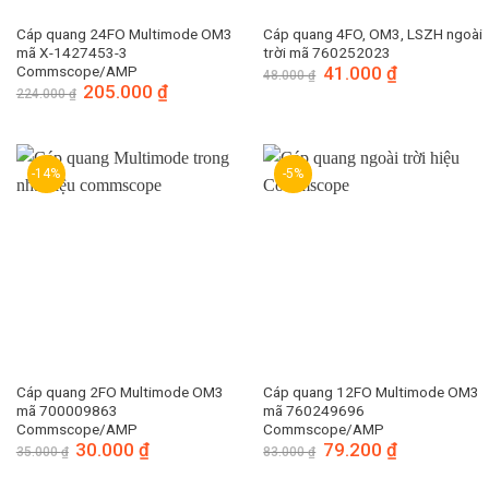
Cáp quang 24FO Multimode OM3
Cáp quang 4FO, OM3, LSZH ngoài
mã X-1427453-3
trời mã 760252023
Commscope/AMP
Giá
41.000
₫
Giá
48.000
₫
gốc
hiện
Giá
205.000
₫
Giá
224.000
₫
là:
tại
gốc
hiện
48.000 ₫.
là:
là:
tại
41.000 ₫.
224.000 ₫.
là:
205.000 ₫.
-14%
-5%
Cáp quang 2FO Multimode OM3
Cáp quang 12FO Multimode OM3
mã 700009863
mã 760249696
Commscope/AMP
Commscope/AMP
Giá
30.000
₫
Giá
Giá
79.200
₫
Giá
35.000
₫
83.000
₫
gốc
hiện
gốc
hiện
là:
tại
là:
tại