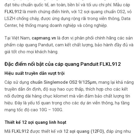
đạt tiêu chuẩn quốc tế, an toàn, bền bỉ và tối ưu chi phí. Mẫu cáp
FLKL912
là minh chứng điển hình, với 12 sợi quang chuẩn OS2, vỏ
LSZH chống cháy, được ứng dụng rộng rãi trong viễn thông, Data
Center, hệ thống mạng doanh nghiệp và công nghiệp.
Tại Việt Nam,
capmang.vn
là đơn vị phân phối chính hãng các sản
phẩm cáp quang Panduit, cam kết chất lượng, bảo hành đầy đủ và
giá tốt cho mọi khách hàng.
Đặc điểm nổi bật của cáp quang Panduit FLKL912
Hiệu suất truyền dẫn vượt trội
Cáp sử dụng
chuẩn Singlemode OS2 9/125µm
, mang lại khả năng
truyền dẫn ổn định, độ suy hao cực thấp, thích hợp cho các kết
nối đường dài hàng chục kilomet mà vẫn đảm bảo chất lượng tín
hiệu. Đây là yếu tố quan trọng cho các dự án viễn thông, hạ tầng
mạng tốc độ cao 10G – 100G.
Thiết kế 12 sợi quang linh hoạt
Mã
FLKL912
được thiết kế với
12 sợi quang (12FO)
, đáp ứng nhu