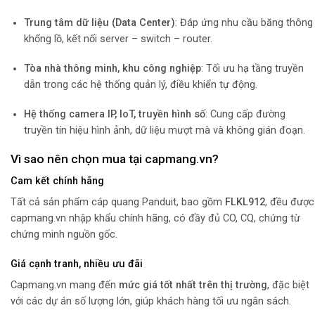
Trung tâm dữ liệu (Data Center)
: Đáp ứng nhu cầu băng thông
khổng lồ, kết nối server – switch – router.
Tòa nhà thông minh, khu công nghiệp
: Tối ưu hạ tầng truyền
dẫn trong các hệ thống quản lý, điều khiển tự động.
Hệ thống camera IP, IoT, truyền hình số
: Cung cấp đường
truyền tín hiệu hình ảnh, dữ liệu mượt mà và không gián đoạn.
Vì sao nên chọn mua tại capmang.vn?
Cam kết chính hãng
Tất cả sản phẩm cáp quang Panduit, bao gồm
FLKL912
, đều được
capmang.vn nhập khẩu chính hãng, có đầy đủ CO, CQ, chứng từ
chứng minh nguồn gốc.
Giá cạnh tranh, nhiều ưu đãi
Capmang.vn mang đến
mức giá tốt nhất trên thị trường
, đặc biệt
với các dự án số lượng lớn, giúp khách hàng tối ưu ngân sách.