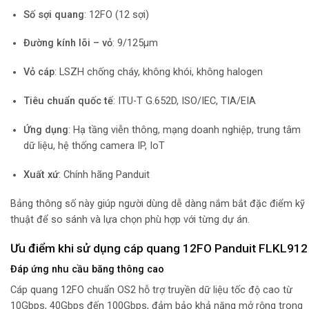
Số sợi quang
: 12FO (12 sợi)
Đường kính lõi – vỏ
: 9/125µm
Vỏ cáp
: LSZH chống cháy, không khói, không halogen
Tiêu chuẩn quốc tế
: ITU-T G.652D, ISO/IEC, TIA/EIA
Ứng dụng
: Hạ tầng viễn thông, mạng doanh nghiệp, trung tâm
dữ liệu, hệ thống camera IP, IoT
Xuất xứ
: Chính hãng Panduit
Bảng thông số này giúp người dùng dễ dàng nắm bắt đặc điểm kỹ
thuật để so sánh và lựa chọn phù hợp với từng dự án.
Ưu điểm khi sử dụng cáp quang 12FO Panduit FLKL912
Đáp ứng nhu cầu băng thông cao
Cáp quang 12FO chuẩn OS2 hỗ trợ truyền dữ liệu tốc độ cao từ
10Gbps, 40Gbps đến 100Gbps, đảm bảo khả năng mở rộng trong