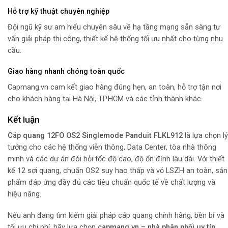
Hỗ trợ kỹ thuật chuyên nghiệp
Đội ngũ kỹ sư am hiểu chuyên sâu về hạ tầng mạng sẵn sàng tư
vấn giải pháp thi công, thiết kế hệ thống tối ưu nhất cho từng nhu
cầu.
Giao hàng nhanh chóng toàn quốc
Capmang.vn cam kết giao hàng đúng hẹn, an toàn, hỗ trợ tận nơi
cho khách hàng tại Hà Nội, TP.HCM và các tỉnh thành khác.
Kết luận
Cáp quang 12FO OS2 Singlemode Panduit FLKL912
là lựa chọn lý
tưởng cho các hệ thống viễn thông, Data Center, tòa nhà thông
minh và các dự án đòi hỏi tốc độ cao, độ ổn định lâu dài. Với thiết
kế 12 sợi quang, chuẩn OS2 suy hao thấp và vỏ LSZH an toàn, sản
phẩm đáp ứng đầy đủ các tiêu chuẩn quốc tế về chất lượng và
hiệu năng.
Nếu anh đang tìm kiếm giải pháp cáp quang chính hãng, bền bỉ và
tối ưu chi phí, hãy lựa chọn
capmang.vn – nhà phân phối uy tín