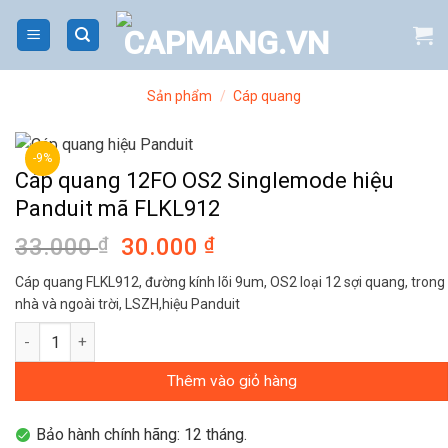
Bỏ
qua
nội
dung
Sản phẩm
/
Cáp quang
-9%
Cáp quang 12FO OS2 Singlemode hiệu
Panduit mã FLKL912
33.000
₫
Giá
30.000
₫
Giá
gốc
hiện
Cáp quang FLKL912, đường kính lõi 9um, OS2 loại 12 sợi quang, trong
là:
tại
nhà và ngoài trời, LSZH,hiệu Panduit
33.000 ₫.
là:
Cáp quang 12FO OS2 Singlemode hiệu Panduit mã FLKL912 số l
30.000 ₫.
Thêm vào giỏ hàng
Bảo hành chính hãng: 12 tháng.