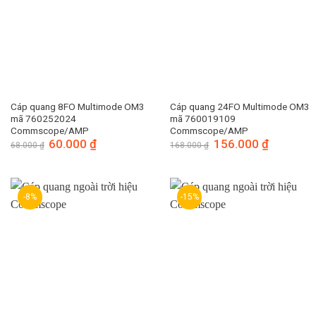
Cáp quang 8FO Multimode OM3
Cáp quang 24FO Multimode OM3
mã 760252024
mã 760019109
Commscope/AMP
Commscope/AMP
Giá
60.000
₫
Giá
Giá
156.000
₫
Giá
68.000
₫
168.000
₫
gốc
hiện
gốc
hiện
là:
tại
là:
tại
68.000 ₫.
là:
168.000 ₫.
là:
60.000 ₫.
156.000 ₫.
-8%
-15%