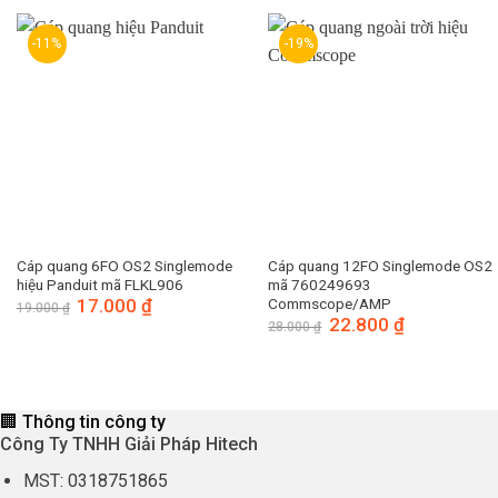
35.000 ₫.
là:
83.000 ₫.
là:
30.000 ₫.
79.200 ₫.
-11%
-19%
Cáp quang 6FO OS2 Singlemode
Cáp quang 12FO Singlemode OS2
hiệu Panduit mã FLKL906
mã 760249693
Giá
17.000
₫
Giá
Commscope/AMP
19.000
₫
gốc
hiện
Giá
22.800
₫
Giá
28.000
₫
là:
tại
gốc
hiện
19.000 ₫.
là:
là:
tại
17.000 ₫.
28.000 ₫.
là:
22.800 ₫.
🏢 Thông tin công ty
Công Ty TNHH Giải Pháp Hitech
MST:
0318751865