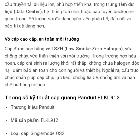
cầu truyền tải dữ liệu lớn, phù hợp triển khai trong
trung tâm dữ
liệu (Data Center)
, hệ thống tòa nhà, hoặc các tuyến backbone
quan trọng. Số lượng sợi đa dạng giúp việc phân bổ, đấu nối và
bảo trì dễ dàng hơn.
Vỏ cáp cao cấp, an toàn môi trường
Cáp được bọc bằng
vỏ LSZH (Low Smoke Zero Halogen)
, vừa
chống cháy, vừa thân thiện với môi trường. Trong trường hợp hỏa
hoạn, cáp chỉ sinh ra lượng khói rất thấp, không chứa halogen độc
hại, đảm bảo an toàn cho con người và thiết bị. Ngoài ra, cấu trúc
chắc chắn giúp cáp chịu lực kéo, chống tia UV, chống ẩm và hạn
chế hư hỏng cơ học.
Thông số kỹ thuật cáp quang Panduit FLKL912
Thương hiệu
: Panduit
Mã sản phẩm
: FLKL912
Loại cáp
: Singlemode OS2