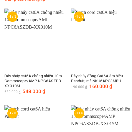
-19%
-16%
Dây nhảy cat6A chống nhiễu 10m
Dây nhảy đồng Cat6A 3m hiệu
Commscope/AMP NPC6ASZDB-
Panduit, mã NKU6APC3MBU
XX010M
Giá
160.000
₫
Giá
190.000
₫
gốc
hiện
Giá
548.000
₫
Giá
680.000
₫
là:
tại
gốc
hiện
190.000 ₫.
là:
là:
tại
160.000 ₫.
680.000 ₫.
là:
548.000 ₫.
-17%
-11%