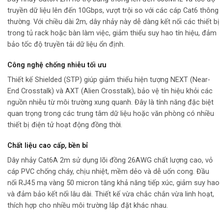
truyền dữ liệu lên đến 10Gbps, vượt trội so với các cáp Cat6 thông
thường. Với chiều dài 2m, dây nhảy này dễ dàng kết nối các thiết bị
trong tủ rack hoặc bàn làm việc, giảm thiểu suy hao tín hiệu, đảm
bảo tốc độ truyền tải dữ liệu ổn định.
Công nghệ chống nhiễu tối ưu
Thiết kế Shielded (STP) giúp giảm thiểu hiện tượng NEXT (Near-
End Crosstalk) và AXT (Alien Crosstalk), bảo vệ tín hiệu khỏi các
nguồn nhiễu từ môi trường xung quanh. Đây là tính năng đặc biệt
quan trọng trong các trung tâm dữ liệu hoặc văn phòng có nhiều
thiết bị điện tử hoạt động đồng thời.
Chất liệu cao cấp, bền bỉ
Dây nhảy Cat6A 2m sử dụng lõi đồng 26AWG chất lượng cao, vỏ
cáp PVC chống cháy, chịu nhiệt, mềm dẻo và dễ uốn cong. Đầu
nối RJ45 mạ vàng 50 micron tăng khả năng tiếp xúc, giảm suy hao
và đảm bảo kết nối lâu dài. Thiết kế vừa chắc chắn vừa linh hoạt,
thích hợp cho nhiều môi trường lắp đặt khác nhau.