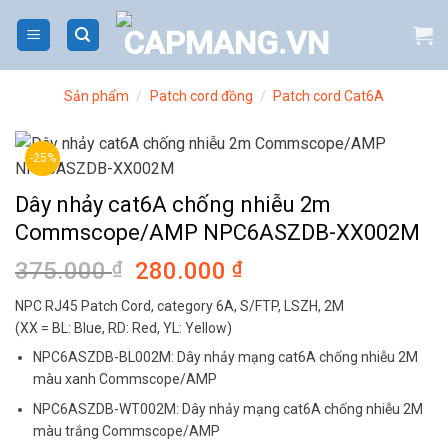
Bỏ
qua
nội
dung
Sản phẩm
/
Patch cord đồng
/
Patch cord Cat6A
-25%
Dây nhảy cat6A chống nhiễu 2m
Commscope/AMP NPC6ASZDB-XX002M
375.000
₫
Giá
280.000
₫
Giá
gốc
hiện
NPC RJ45 Patch Cord, category 6A, S/FTP, LSZH, 2M
là:
tại
(XX = BL: Blue, RD: Red, YL: Yellow)
375.000 ₫.
là:
NPC6ASZDB-BL002M: Dây nhảy mạng cat6A chống nhiễu 2M
280.000 ₫.
màu xanh Commscope/AMP
NPC6ASZDB-WT002M: Dây nhảy mạng cat6A chống nhiễu 2M
màu trắng Commscope/AMP