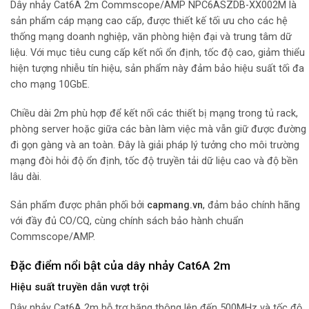
Dây nhảy Cat6A 2m Commscope/AMP NPC6ASZDB-XX002M là
sản phẩm cáp mạng cao cấp, được thiết kế tối ưu cho các hệ
thống mạng doanh nghiệp, văn phòng hiện đại và trung tâm dữ
liệu. Với mục tiêu cung cấp kết nối ổn định, tốc độ cao, giảm thiểu
hiện tượng nhiễu tín hiệu, sản phẩm này đảm bảo hiệu suất tối đa
cho mạng 10GbE.
Chiều dài 2m phù hợp để kết nối các thiết bị mạng trong tủ rack,
phòng server hoặc giữa các bàn làm việc mà vẫn giữ được đường
đi gọn gàng và an toàn. Đây là giải pháp lý tưởng cho môi trường
mạng đòi hỏi độ ổn định, tốc độ truyền tải dữ liệu cao và độ bền
lâu dài.
Sản phẩm được phân phối bởi
capmang.vn
,
đảm bảo chính hãng
với đầy đủ CO/CQ, cùng chính sách bảo hành chuẩn
Commscope/AMP.
Đặc điểm nổi bật của dây nhảy Cat6A 2m
Hiệu suất truyền dẫn vượt trội
Dây nhảy Cat6A 2m hỗ trợ băng thông lên đến 500MHz và tốc độ