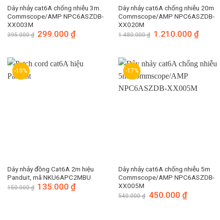
Dây nhảy cat6A chống nhiễu 3m
Dây nhảy cat6A chống nhiễu 20m
Commscope/AMP NPC6ASZDB-
Commscope/AMP NPC6ASZDB-
XX003M
XX020M
Giá
299.000
₫
Giá
Giá
1.210.000
₫
Giá
395.000
₫
1.480.000
₫
gốc
hiện
gốc
hiện
là:
tại
là:
tại
395.000 ₫.
là:
1.480.000 ₫.
là:
299.000 ₫.
1.210.
-10%
-17%
Dây nhảy đồng Cat6A 2m hiệu
Dây nhảy cat6A chống nhiễu 5m
Panduit, mã NKU6APC2MBU
Commscope/AMP NPC6ASZDB-
Giá
135.000
₫
Giá
XX005M
150.000
₫
gốc
hiện
Giá
450.000
₫
Giá
540.000
₫
là:
tại
gốc
hiện
150.000 ₫.
là:
là:
tại
135.000 ₫.
540.000 ₫.
là:
450.000 ₫.