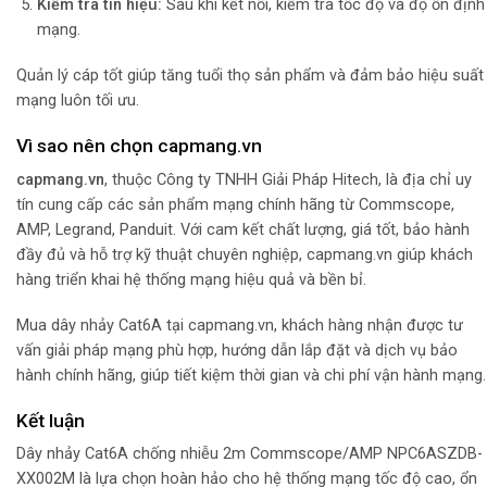
Kiểm tra tín hiệu:
Sau khi kết nối, kiểm tra tốc độ và độ ổn định
mạng.
Quản lý cáp tốt giúp tăng tuổi thọ sản phẩm và đảm bảo hiệu suất
mạng luôn tối ưu.
Vì sao nên chọn capmang.vn
capmang.vn
, thuộc Công ty TNHH Giải Pháp Hitech, là địa chỉ uy
tín cung cấp các sản phẩm mạng chính hãng từ Commscope,
AMP, Legrand, Panduit. Với cam kết chất lượng, giá tốt, bảo hành
đầy đủ và hỗ trợ kỹ thuật chuyên nghiệp, capmang.vn giúp khách
hàng triển khai hệ thống mạng hiệu quả và bền bỉ.
Mua dây nhảy Cat6A tại capmang.vn, khách hàng nhận được tư
vấn giải pháp mạng phù hợp, hướng dẫn lắp đặt và dịch vụ bảo
hành chính hãng, giúp tiết kiệm thời gian và chi phí vận hành mạng.
Kết luận
Dây nhảy Cat6A chống nhiễu 2m Commscope/AMP NPC6ASZDB-
XX002M là lựa chọn hoàn hảo cho hệ thống mạng tốc độ cao, ổn