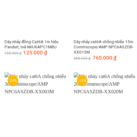
Dây nhảy đồng Cat6A 1m hiệu
Dây nhảy cat6A chống nhiễu 15m
Panduit, mã NKU6APC1MBU
Commscope/AMP NPC6ASZDB-
Giá
125.000
₫
Giá
XX015M
150.000
₫
gốc
hiện
Giá
760.000
₫
Giá
858.000
₫
là:
tại
gốc
hiện
150.000 ₫.
là:
là:
tại
125.000 ₫.
858.000 ₫.
là:
760.000 ₫.
-24%
-18%