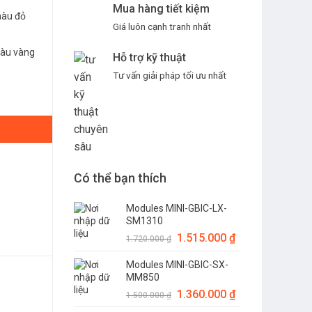
Mua hàng tiết kiệm
àu đỏ
Giá luôn cạnh tranh nhất
àu vàng
Hỗ trợ kỹ thuật
Tư vấn giải pháp tối ưu nhất
B-XX003M số lượng
Có thể bạn thích
Modules MINI-GBIC-LX-
SM1310
Giá
1.515.000
₫
Giá
1.720.000
₫
gốc
hiện
Modules MINI-GBIC-SX-
là:
tại
MM850
1.720.000 ₫.
là:
Giá
1.360.000
₫
Giá
1.515.000 ₫.
1.500.000
₫
gốc
hiện