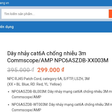
ang.vn
Tìm
kiếm:
yển dụng
Dây nhảy cat6A chống nhiễu 3m
Commscope/AMP NPC6ASZDB-XX003M
395.000
₫
Giá
299.000
₫
Giá
gốc
hiện
NPC RJ45 Patch Cord, category 6A, S/FTP, LSZH, 3M
là:
tại
(XX = BL: Blue, RD: Red, YL: Yellow)
395.000 ₫.
là:
NPC6ASZDB-BL003M: Dây nhảy mạng cat6A chống nhiễu 3M m
299.000 ₫.
Commscope/AMP
NPC6ASZDB-WT003M: Dây nhảy mạng cat6A chống nhiễu 3M m
Commscope/AMP