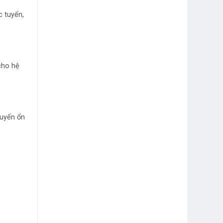
c tuyến,
cho hệ
tuyến ổn