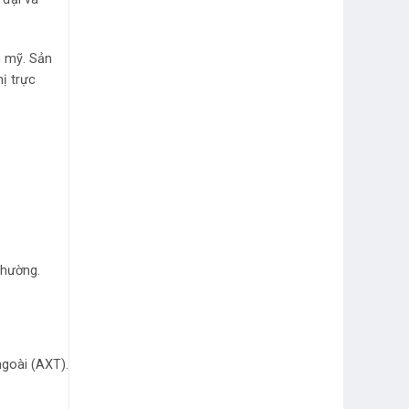
m mỹ. Sản
ị trực
thường.
goài (AXT).