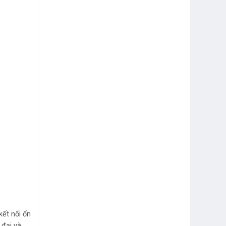
ết nối ổn
 đại và