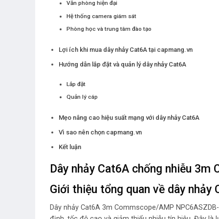
Văn phòng hiện đại
Hệ thống camera giám sát
Phòng học và trung tâm đào tạo
Lợi ích khi mua dây nhảy Cat6A tại capmang.vn
Hướng dẫn lắp đặt và quản lý dây nhảy Cat6A
Lắp đặt
Quản lý cáp
Mẹo nâng cao hiệu suất mạng với dây nhảy Cat6A
Vì sao nên chọn capmang.vn
Kết luận
Dây nhảy Cat6A chống nhiễu 3m
Giới thiệu tổng quan về dây nhảy
Dây nhảy Cat6A 3m Commscope/AMP NPC6ASZDB-XX00
định, tốc độ cao và giảm thiểu nhiễu tín hiệu. Đây l