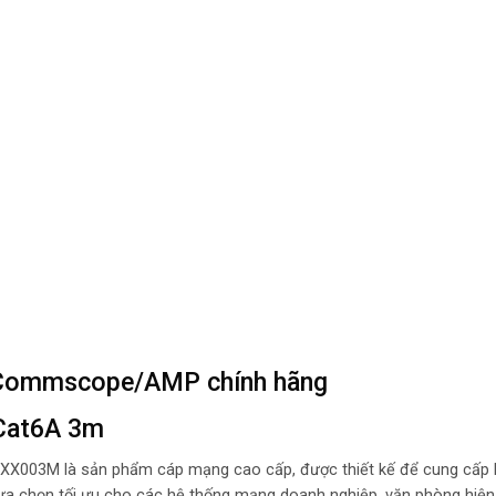
 Commscope/AMP chính hãng
 Cat6A 3m
3M là sản phẩm cáp mạng cao cấp, được thiết kế để cung cấp k
à lựa chọn tối ưu cho các hệ thống mạng doanh nghiệp, văn phòng hiện