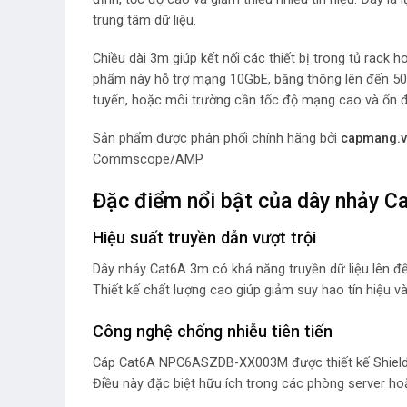
trung tâm dữ liệu.
Chiều dài 3m giúp kết nối các thiết bị trong tủ rack
phẩm này hỗ trợ mạng 10GbE, băng thông lên đến 500M
tuyến, hoặc môi trường cần tốc độ mạng cao và ổn đ
Sản phẩm được phân phối chính hãng bởi
capmang.v
Commscope/AMP.
Đặc điểm nổi bật của dây nhảy C
Hiệu suất truyền dẫn vượt trội
Dây nhảy Cat6A 3m có khả năng truyền dữ liệu lên đ
Thiết kế chất lượng cao giúp giảm suy hao tín hiệu 
Công nghệ chống nhiễu tiên tiến
Cáp Cat6A NPC6ASZDB-XX003M được thiết kế Shielded 
Điều này đặc biệt hữu ích trong các phòng server hoặ