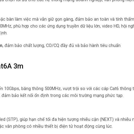
 hoặc bàn làm việc mà vẫn giữ gọn gàng, đảm bảo an toàn và tính thẩ
Hz, phù hợp cho các ứng dụng truyền dữ liệu lớn, video HD, hội ngh
ịnh.
n
,
đảm bảo chất lượng, CO/CQ đầy đủ và bảo hành tiêu chuẩn
at6A 3m
ến 10Gbps, băng thông 500MHz, vượt trội so với các cáp Cat6 thông 
và đảm bảo kết nối ổn định trong các môi trường mạng phức tạp.
(STP), giúp hạn chế tối đa hiện tượng nhiễu cận (NEXT) và nhiễu n
c văn phòng có nhiều thiết bị điện tử hoạt động cùng lúc.