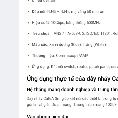
Chiều dài:
3m
Đầu nối:
RJ45 – RJ45, mạ vàng 50 micron
Hiệu suất:
10Gbps, băng thông 500MHz
Tiêu chuẩn:
ANSI/TIA-568-C.2, ISO/IEC 11801, R
Màu sắc:
Xanh dương (Blue), Trắng (White), …
Thương hiệu:
Commscope/AMP
Ứng dụng:
Kết nối switch, router, patch panel, ser
Ứng dụng thực tế của dây nhảy 
Hệ thống mạng doanh nghiệp và trung tâm
Dây nhảy Cat6A 3m giúp kết nối các thiết bị trong tủ
gói tin và gián đoạn mạng. Tương thích mạng 10GbE, 
Văn phòng hiện đại