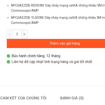
NPC6ASZDB-RD003M: Dây nhảy mạng cat6A chống nhiễu 3M m
Commscope/AMP
NPC6ASZDB-YL003M: Dây nhảy mạng cat6A chống nhiễu 3M m
Commscope/AMP
Dây nhảy cat6A chống nhiễu 3m Commscope/AMP NPC6ASZD
Thêm vào giỏ hàng
Bảo hành chính hãng: 12 tháng.
Liên hệ để cập nhật tình trạng hàng và giá tốt nhất
CAM KẾT CỦA CHÚNG TÔI
ĐÁNH GIÁ (0)