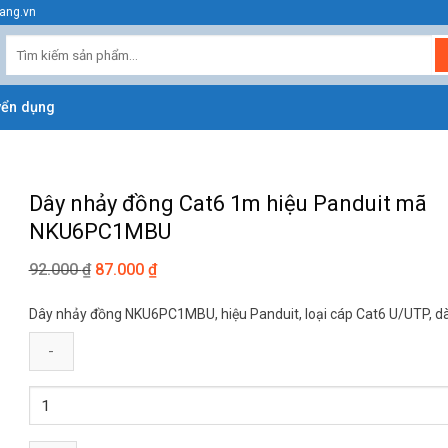
ang.vn
Tìm
kiếm:
yển dụng
Dây nhảy đồng Cat6 1m hiệu Panduit mã
NKU6PC1MBU
92.000
₫
Giá
87.000
₫
Giá
gốc
hiện
Dây nhảy đồng NKU6PC1MBU, hiệu Panduit, loại cáp Cat6 U/UTP, d
là:
tại
92.000 ₫.
là:
87.000 ₫.
Dây
nhảy
đồng