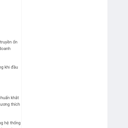
truyền ổn
 doanh
ng khi đầu
chuẩn khắt
tương thích
ng hệ thống