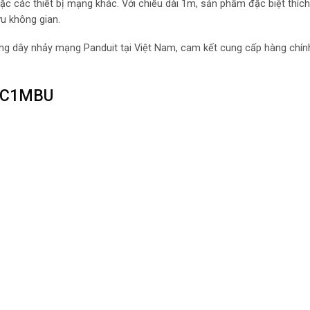
oặc các thiết bị mạng khác. Với chiều dài 1m, sản phẩm đặc biệt thíc
u không gian.
òng dây nhảy mạng Panduit tại Việt Nam, cam kết cung cấp hàng chín
6PC1MBU