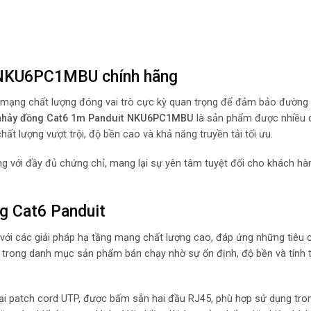
 NKU6PC1MBU chính hãng
y mạng chất lượng đóng vai trò cực kỳ quan trọng để đảm bảo đường 
nhảy đồng Cat6 1m Panduit NKU6PC1MBU
là sản phẩm được nhiều
hất lượng vượt trội, độ bền cao và khả năng truyền tải tối ưu.
g với đầy đủ chứng chỉ, mang lại sự yên tâm tuyệt đối cho khách hà
ng Cat6 Panduit
 với các giải pháp hạ tầng mạng chất lượng cao, đáp ứng những tiêu 
trong danh mục sản phẩm bán chạy nhờ sự ổn định, độ bền và tính 
oại patch cord UTP, được bấm sẵn hai đầu RJ45, phù hợp sử dụng tro