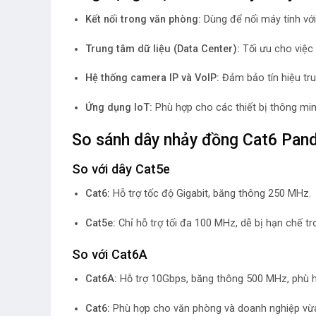
Kết nối trong văn phòng:
Dùng để nối máy tính vớ
Trung tâm dữ liệu (Data Center):
Tối ưu cho việc 
Hệ thống camera IP và VoIP:
Đảm bảo tín hiệu truy
Ứng dụng IoT:
Phù hợp cho các thiết bị thông min
So sánh dây nhảy đồng Cat6 Pandu
So với dây Cat5e
Cat6:
Hỗ trợ tốc độ Gigabit, băng thông 250 MHz.
Cat5e:
Chỉ hỗ trợ tối đa 100 MHz, dễ bị hạn chế tr
So với Cat6A
Cat6A:
Hỗ trợ 10Gbps, băng thông 500 MHz, phù hợ
Cat6:
Phù hợp cho văn phòng và doanh nghiệp vừa v