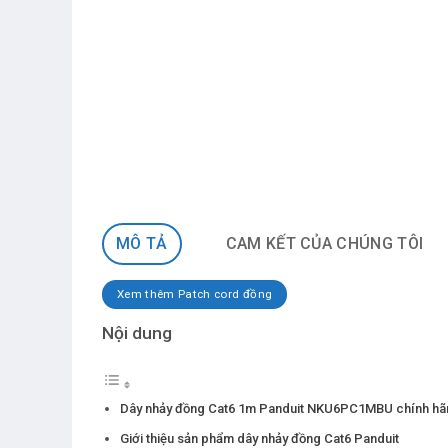
MÔ TẢ
CAM KẾT CỦA CHÚNG TÔI
Xem thêm Patch cord đồng
Nội dung
Dây nhảy đồng Cat6 1m Panduit NKU6PC1MBU chính hã
Giới thiệu sản phẩm dây nhảy đồng Cat6 Panduit