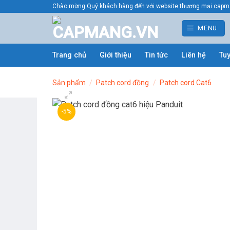
Bỏ
Chào mừng Quý khách hàng đến với website thương mại capm
qua
MENU
nội
dung
Trang chủ
Giới thiệu
Tin tức
Liên hệ
Tu
Sản phẩm
/
Patch cord đồng
/
Patch cord Cat6
-5%