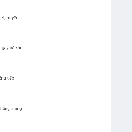
et, truyền
ngay cả khi
ỏng tiếp
ệ thống mạng