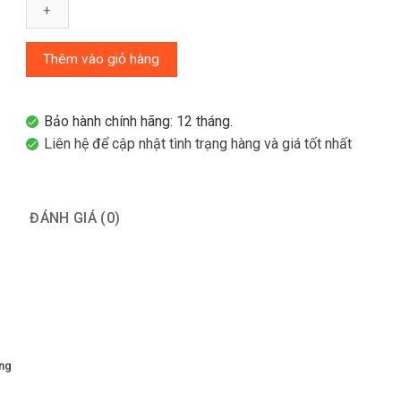
Cat6
1m
hiệu
Thêm vào giỏ hàng
Panduit
mã
NKU6PC1MBU
Bảo hành chính hãng: 12 tháng.
số
Liên hệ để cập nhật tình trạng hàng và giá tốt nhất
lượng
ĐÁNH GIÁ (0)
ng