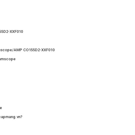
55D2-XXF010
Commscope/AMP CO155D2-XXF010
Commscope
pe
 capmang.vn?