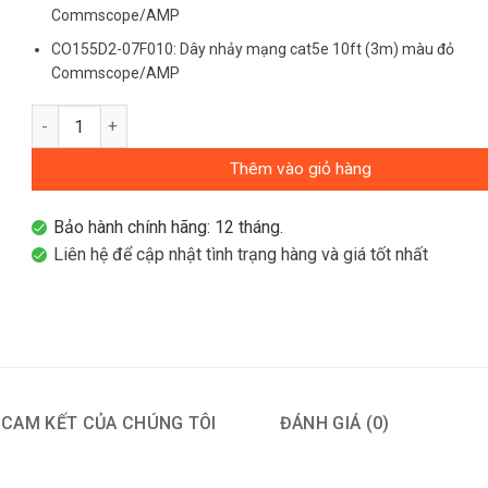
Commscope/AMP
CO155D2-07F010: Dây nhảy mạng cat5e 10ft (3m) màu đỏ
Commscope/AMP
Dây nhảy mạng cat5e 10ft (3m) Commscope/AMP CO155D2-XX
Thêm vào giỏ hàng
Bảo hành chính hãng: 12 tháng.
Liên hệ để cập nhật tình trạng hàng và giá tốt nhất
CAM KẾT CỦA CHÚNG TÔI
ĐÁNH GIÁ (0)