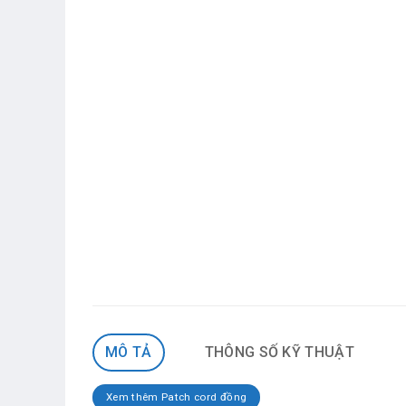
MÔ TẢ
THÔNG SỐ KỸ THUẬT
Xem thêm Patch cord đồng