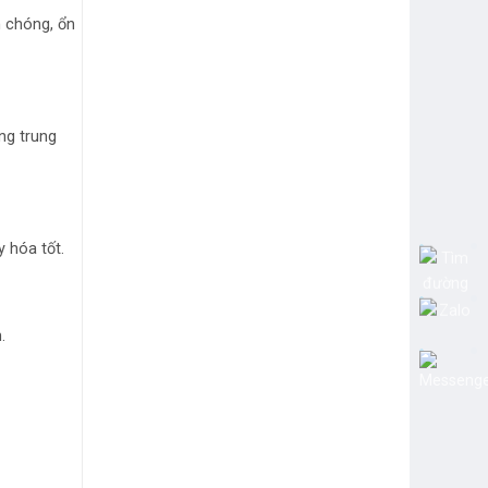
h chóng, ổn
ng trung
 hóa tốt.
.