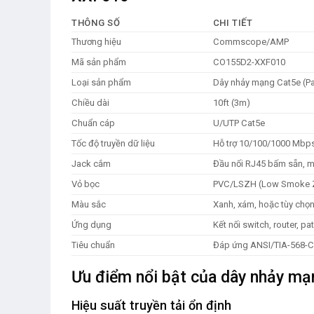
THÔNG SỐ
CHI TIẾT
Thương hiệu
Commscope/AMP
Mã sản phẩm
CO155D2-XXF010
Loại sản phẩm
Dây nhảy mạng Cat5e (Pa
Chiều dài
10ft (3m)
Chuẩn cáp
U/UTP Cat5e
Tốc độ truyền dữ liệu
Hỗ trợ 10/100/1000 Mbps 
Jack cắm
Đầu nối RJ45 bấm sẵn, m
Vỏ bọc
PVC/LSZH (Low Smoke Ze
Màu sắc
Xanh, xám, hoặc tùy chọ
Ứng dụng
Kết nối switch, router, p
Tiêu chuẩn
Đáp ứng ANSI/TIA-568-C.
Ưu điểm nổi bật của dây nhảy m
Hiệu suất truyền tải ổn định