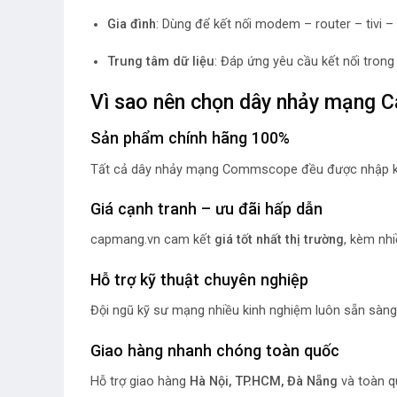
Gia đình
: Dùng để kết nối modem – router – tivi –
Trung tâm dữ liệu
: Đáp ứng yêu cầu kết nối tron
Vì sao nên chọn dây nhảy mạng 
Sản phẩm chính hãng 100%
Tất cả dây nhảy mạng Commscope đều được nhập kh
Giá cạnh tranh – ưu đãi hấp dẫn
capmang.vn cam kết
giá tốt nhất thị trường
, kèm nhi
Hỗ trợ kỹ thuật chuyên nghiệp
Đội ngũ kỹ sư mạng nhiều kinh nghiệm luôn sẵn sàng t
Giao hàng nhanh chóng toàn quốc
Hỗ trợ giao hàng
Hà Nội, TP.HCM, Đà Nẵng
và toàn q