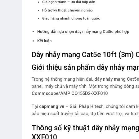
Giá cạnh tranh – ưu đãi hấp dẫn
Hỗ trợ kỹ thuật chuyên nghiệp
Giao hàng nhanh chóng toàn quốc
Hướng dẫn lựa chọn dây nhảy mạng Cat5e phù hợp
Kết luận
Dây nhảy mạng Cat5e 10ft (3
Giới thiệu sản phẩm dây nhảy 
Trong hệ thống mạng hiện đại,
dây nhảy mạng Cat5e
panel, máy chủ và máy tính. Một trong những dòng s
Commscope/AMP CO155D2-XXF010
.
Tại
capmang.vn
– Giải Pháp Hitech
, chúng tôi cam
bảo hiệu suất truyền tải cao, độ bền vượt trội, và tư
Thông số kỹ thuật dây nhảy mạ
XXF010