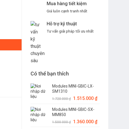
Mua hàng tiết kiệm
Giá luôn cạnh tranh nhất
Hỗ trợ kỹ thuật
F010 số lượng
Tư vấn giải pháp tối ưu nhất
Có thể bạn thích
Modules MINI-GBIC-LX-
SM1310
Giá
1.515.000
₫
Giá
1.720.000
₫
gốc
hiện
Modules MINI-GBIC-SX-
là:
tại
MM850
1.720.000 ₫.
là:
Giá
1.360.000
₫
Giá
1.515.000 ₫.
1.500.000
₫
gốc
hiện