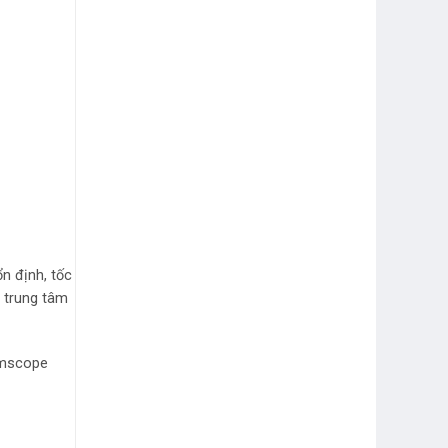
n định, tốc
à trung tâm
mmscope