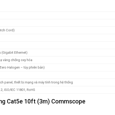
tch Cord)
(Gigabit Ethernet)
ạ vàng chống oxy hóa
ro Halogen – tùy phiên bản)
n
atch panel, thiết bị mạng và máy tính trong hệ thống
2, ISO/IEC 11801, RoHS
ạng Cat5e 10ft (3m) Commscope