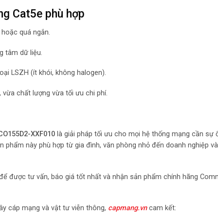
ng Cat5e phù hợp
a hoặc quá ngắn.
g tâm dữ liệu.
oại LSZH (ít khói, không halogen).
ừa chất lượng vừa tối ưu chi phí.
 CO155D2-XXF010
là giải pháp tối ưu cho mọi hệ thống mạng cần sự ổ
sản phẩm này phù hợp từ gia đình, văn phòng nhỏ đến doanh nghiệp v
để được tư vấn, báo giá tốt nhất và nhận sản phẩm chính hãng Co
ây cáp mạng và vật tư viễn thông,
capmang.vn
cam kết: