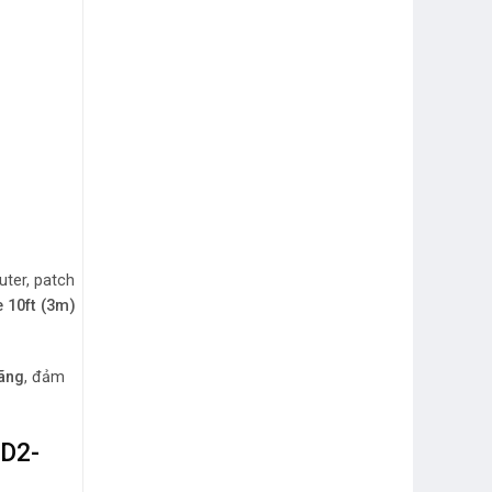
uter, patch
 10ft (3m)
ãng
, đảm
5D2-