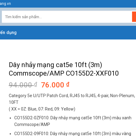
ang.vn
Tìm
kiếm:
yển dụng
Dây nhảy mạng cat5e 10ft (3m)
Commscope/AMP CO155D2-XXF010
94.000
₫
Giá
76.000
₫
Giá
gốc
hiện
Category 5e U/UTP Patch Cord, RJ45 to RJ45, 4-pair, Non-Plenum,
là:
tại
10FT
94.000 ₫.
là:
( XX = 0Z: Blue, 07: Red, 09: Yellow)
76.000 ₫.
CO155D2-0ZF010: Dây nhảy mạng cat5e 10ft (3m) màu xanh
Commscope/AMP
CO155D2-09F010: Dây nhảy mạng cat5e 10ft (3m) màu vàng