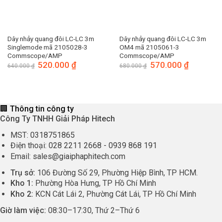
Dây nhảy quang đôi LC-LC 3m
Dây nhảy quang đôi LC-LC 3m
Singlemode mã 2105028-3
OM4 mã 2105061-3
Commscope/AMP
Commscope/AMP
Giá
520.000
₫
Giá
Giá
570.000
₫
Giá
640.000
₫
680.000
₫
gốc
hiện
gốc
hiện
là:
tại
là:
tại
640.000 ₫.
là:
680.000 ₫.
là:
520.000 ₫.
570.000 ₫.
🏢 Thông tin công ty
Công Ty TNHH Giải Pháp Hitech
MST:
0318751865
Điện thoại:
028 2211 2668
-
0939 868 191
Email:
sales@giaiphaphitech.com
Trụ sở:
106 Đường Số 29, Phường Hiệp Bình, TP HCM.
Kho 1:
Phường Hòa Hưng, TP Hồ Chí Minh
Kho 2:
KCN Cát Lái 2, Phường Cát Lái, TP Hồ Chí Minh
Giờ làm việc:
08:30
–
17:30
, Thứ 2–Thứ 6