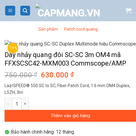
Bỏ
qua
nội
dung
Sản phẩm
/
Patch cord quang
-16%
Dây nhảy quang đôi SC-SC 3m OM4 mã
FFXSCSC42-MXM003 Commscope/AMP
750.000
₫
Giá
630.000
₫
Giá
gốc
hiện
LazrSPEED® 550 SC to SC, Fiber Patch Cord, 1.6 mm OM4 Duplex,
là:
tại
LSZH, 3m
750.000 ₫.
là:
Dây nhảy quang đôi SC-SC 3m OM4 mã FFXSCSC42-MXM003 C
630.000 ₫.
Thêm vào giỏ hàng
Bảo hành chính hãng: 12 tháng.