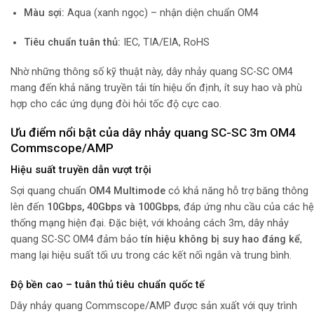
Màu sợi:
Aqua (xanh ngọc) – nhận diện chuẩn OM4
Tiêu chuẩn tuân thủ:
IEC, TIA/EIA, RoHS
Nhờ những thông số kỹ thuật này, dây nhảy quang SC-SC OM4
mang đến khả năng truyền tải tín hiệu ổn định, ít suy hao và phù
hợp cho các ứng dụng đòi hỏi tốc độ cực cao.
Ưu điểm nổi bật của dây nhảy quang SC-SC 3m OM4
Commscope/AMP
Hiệu suất truyền dẫn vượt trội
Sợi quang chuẩn
OM4 Multimode
có khả năng hỗ trợ băng thông
lên đến
10Gbps, 40Gbps và 100Gbps
, đáp ứng nhu cầu của các hệ
thống mạng hiện đại. Đặc biệt, với khoảng cách 3m, dây nhảy
quang SC-SC OM4 đảm bảo
tín hiệu không bị suy hao đáng kể
,
mang lại hiệu suất tối ưu trong các kết nối ngắn và trung bình.
Độ bền cao – tuân thủ tiêu chuẩn quốc tế
Dây nhảy quang Commscope/AMP được sản xuất với quy trình