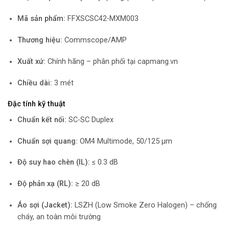
Mã sản phẩm:
FFXSCSC42-MXM003
Thương hiệu:
Commscope/AMP
Xuất xứ:
Chính hãng – phân phối tại capmang.vn
Chiều dài:
3 mét
Đặc tính kỹ thuật
Chuẩn kết nối:
SC-SC Duplex
Chuẩn sợi quang:
OM4 Multimode, 50/125 µm
Độ suy hao chèn (IL):
≤ 0.3 dB
Độ phản xạ (RL):
≥ 20 dB
Áo sợi (Jacket):
LSZH (Low Smoke Zero Halogen) – chống
cháy, an toàn môi trường