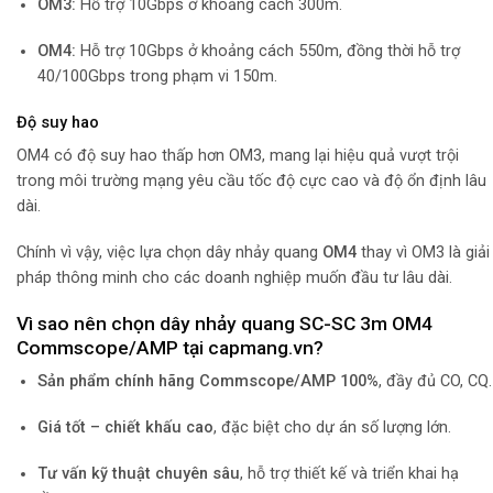
OM3:
Hỗ trợ 10Gbps ở khoảng cách 300m.
OM4:
Hỗ trợ 10Gbps ở khoảng cách 550m, đồng thời hỗ trợ
40/100Gbps trong phạm vi 150m.
Độ suy hao
OM4 có độ suy hao thấp hơn OM3, mang lại hiệu quả vượt trội
trong môi trường mạng yêu cầu tốc độ cực cao và độ ổn định lâu
dài.
Chính vì vậy, việc lựa chọn dây nhảy quang
OM4
thay vì OM3 là giải
pháp thông minh cho các doanh nghiệp muốn đầu tư lâu dài.
Vì sao nên chọn dây nhảy quang SC-SC 3m OM4
Commscope/AMP tại capmang.vn?
Sản phẩm chính hãng Commscope/AMP 100%
, đầy đủ CO, CQ.
Giá tốt – chiết khấu cao
, đặc biệt cho dự án số lượng lớn.
Tư vấn kỹ thuật chuyên sâu
, hỗ trợ thiết kế và triển khai hạ