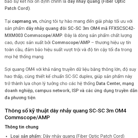
bảo sự kết nối ổn định chính là
dây nhảy quang (Fiber Optic
Patch Cord)
.
Tại
capmang.vn
,
chúng tôi tự hào mang đến giải pháp tối ưu với
sản phẩm
dây nhảy quang đôi SC-SC 3m OM4 mã FFXSCSC42-
MXM003 Commscope/AMP
. Đây là dòng sản phẩm chất lượng
cao, được sản xuất bởi
Commscope/AMP
– thương hiệu uy tín
toàn cầu, đảm bảo hiệu suất vượt trội và độ tin cậy tối đa trong
mọi hệ thống mạng.
Sợi quang OM4 với khả năng truyền dữ liệu băng thông lớn, độ suy
hao thấp, cùng thiết kế chuẩn SC-SC duplex, giúp sản phẩm này
trở thành lựa chọn lý tưởng cho các hệ thống
Data Center, mạng
doanh nghiệp, campus network, ISP và các ứng dụng truyền dẫn
đa phương tiện
.
Thông số kỹ thuật dây nhảy quang SC-SC 3m OM4
Commscope/AMP
Thông tin chung
Loại sản phẩm:
Dây nhảy quang (Fiber Optic Patch Cord)