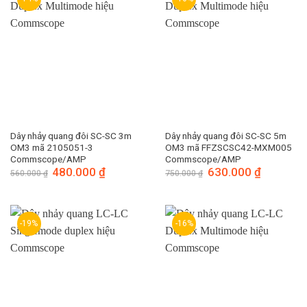
Dây nhảy quang đôi SC-SC 3m
Dây nhảy quang đôi SC-SC 5m
OM3 mã 2105051-3
OM3 mã FFZSCSC42-MXM005
Commscope/AMP
Commscope/AMP
Giá
480.000
₫
Giá
Giá
630.000
₫
Giá
560.000
₫
750.000
₫
gốc
hiện
gốc
hiện
là:
tại
là:
tại
560.000 ₫.
là:
750.000 ₫.
là:
480.000 ₫.
630.000 ₫.
-19%
-16%