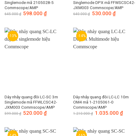
Singlemode mã 2105028-5
Singlemode DPX mã FFWSCSC42-
Commscope/AMP
JXM003 Commscope/AMP
Giá
598.000
₫
Giá
Giá
530.000
₫
Giá
645.000
₫
640.000
₫
gốc
hiện
gốc
hiện
là:
tại
là:
tại
645.000 ₫.
là:
640.000 ₫.
là:
598.000 ₫.
530.000 ₫.
-13%
-14%
Dây nhảy quang đôi LC-SC 3m
Dây nhảy quang đôi LC-LC 10m
Singlemode mã FFWLCSC42-
OM4 mã 1-2105061-0
JXM003 Commscope/AMP
Commscope/AMP
Giá
520.000
₫
Giá
Giá
1.035.000
₫
Giá
599.000
₫
1.210.000
₫
gốc
hiện
gốc
hiện
là:
tại
là:
tại
599.000 ₫.
là:
1.210.000 ₫.
là:
520.000 ₫.
1.035.
-14%
-16%