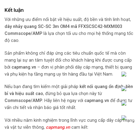
Kết luận
Với những ưu điểm nổi bật về hiệu suất, độ bền và tính linh hoạt,
dây nhảy quang SC-SC 3m OM4 mã FFXSCSC42-MXM003
Commscope/AMP
là lựa chọn tối ưu cho mọi hệ thống mạng tốc
độ cao.
Sản phẩm không chỉ đáp ứng các tiêu chuẩn quốc tế mà còn
mang lại sự an tâm tuyệt đối cho khách hàng khi được cung cấp
bởi
capmang.vn
– đơn vị phân phối dây cáp mạng, thiết bị quang
và phụ kiện hạ tầng mạng uy tín hàng đầu tại Việt Nam.
Nếu bạn đang tìm kiếm một giải pháp
kết nối quang ổn định, bền
bỉ và hiệu suất cao
, đừng bỏ qua lựa chọn này từ
Commscope/AMP
. Hãy liên hệ ngay với
capmang.vn
để được tư
vấn chi tiết và nhận báo giá tốt nhất.
Với nhiều năm kinh nghiệm trong lĩnh vực cung cấp dây cáp mạng
và vật tư viễn thông,
capmang.vn
cam kết: