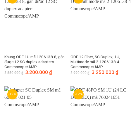
Khung ODF 1U mã 1206138-8, gắn
ODF 12 Fiber, SC Duplex, 1U,
được 12 SC duplex adapters
Multimode mã 2-1206138-4
Commscope/AMP
Commscope/AMP
Giá
3.200.000
₫
Giá
Giá
3.250.000
₫
Giá
3.850.000
₫
3.990.000
₫
gốc
hiện
gốc
hiện
là:
tại
là:
tại
3.850.000 ₫.
là:
3.990.000 ₫.
là:
3.200.000 ₫.
3.250.
-19%
-12%