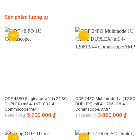
Sản phẩm tương tự
-12%
-17%
ODF 48FO Singlemode 1U (24 SC
ODF 24FO Multimode 1U (12 SC
DUPLEX) mã 4-1671002-4
DUPLEX) mã 4-1206138-4
Commscope/AMP
Commscope/AMP
Giá
5.720.000
₫
Giá
Giá
3.850.000
₫
Giá
6.500.000
₫
4.650.000
₫
gốc
hiện
gốc
hiện
là:
tại
là:
tại
6.500.000 ₫.
là:
4.650.000 ₫.
là:
5.720.000 ₫.
3.850.
-17%
-19%