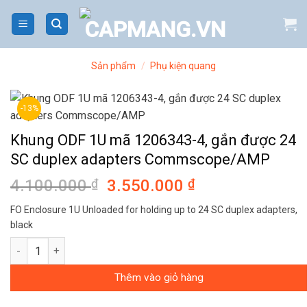
Bỏ
qua
nội
dung
Sản phẩm
/
Phụ kiện quang
-13%
Khung ODF 1U mã 1206343-4, gắn được 24
SC duplex adapters Commscope/AMP
4.100.000
₫
Giá
3.550.000
₫
Giá
gốc
hiện
FO Enclosure 1U Unloaded for holding up to 24 SC duplex adapters,
là:
tại
black
4.100.000 ₫.
là:
Khung ODF 1U mã 1206343-4, gắn được 24 SC duplex adapter
3.550.000 ₫.
Thêm vào giỏ hàng