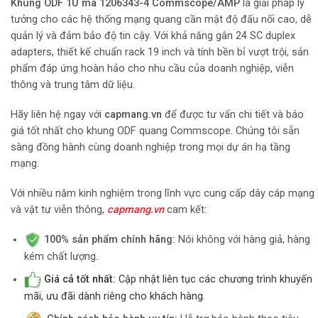
Khung ODF 1U mã 1206343-4 Commscope/AMP
là giải pháp lý
tưởng cho các hệ thống mạng quang cần mật độ đấu nối cao, dễ
quản lý và đảm bảo độ tin cậy. Với khả năng gắn 24 SC duplex
adapters, thiết kế chuẩn rack 19 inch và tính bền bỉ vượt trội, sản
phẩm đáp ứng hoàn hảo cho nhu cầu của doanh nghiệp, viễn
thông và trung tâm dữ liệu.
Hãy liên hệ ngay với
capmang.vn
để được tư vấn chi tiết và báo
giá tốt nhất cho khung ODF quang Commscope. Chúng tôi sẵn
sàng đồng hành cùng doanh nghiệp trong mọi dự án hạ tầng
mạng.
Với nhiều năm kinh nghiệm trong lĩnh vực cung cấp dây cáp mạng
và vật tư viễn thông,
capmang.vn
cam kết:
100% sản phẩm chính hãng:
Nói không với hàng giả, hàng
kém chất lượng.
Giá cả tốt nhất:
Cập nhật liên tục các chương trình khuyến
mãi, ưu đãi dành riêng cho khách hàng.