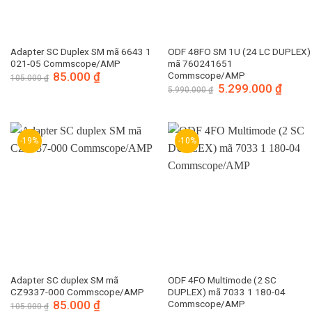
Adapter SC Duplex SM mã 6643 1
ODF 48FO SM 1U (24 LC DUPLEX)
021-05 Commscope/AMP
mã 760241651
Giá
85.000
₫
Giá
Commscope/AMP
105.000
₫
gốc
hiện
Giá
5.299.000
₫
Giá
5.990.000
₫
là:
tại
gốc
hiện
105.000 ₫.
là:
là:
tại
85.000 ₫.
5.990.000 ₫.
là:
5.299.
-19%
-10%
Adapter SC duplex SM mã
ODF 4FO Multimode (2 SC
CZ9337-000 Commscope/AMP
DUPLEX) mã 7033 1 180-04
Giá
85.000
₫
Giá
Commscope/AMP
105.000
₫