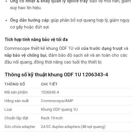
Ống co nhiệt & khay quản lý splice tray
: bảo vệ mối hàn, giảm
suy hao tín hiệu.
Ống dẫn hướng cáp
: giúp phân bổ sợi quang hợp lý, giảm nguy
cơ gãy hoặc đứt sợi.
Tích hợp tính năng bảo vệ tối đa
Commscope thiết kế khung ODF 1U với
cửa trước dạng trượt
và
nắp bảo vệ chống bụi
, đảm bảo độ sạch sẽ và an toàn cho các
đầu nối quang, đồng thời nâng cao tuổi thọ thiết bị.
Thông số kỹ thuật khung ODF 1U 1206343-4
THÔNG SỐ
CHI TIẾT
Mã sản phẩm
1206343-4
Hãng sản xuất
Commscope/AMP
Loại
Khung ODF quang 1U
Chuẩn lắp đặt
Rack 19 inch
Sức chứa adapter
24 SC duplex adapters (48 sợi quang)