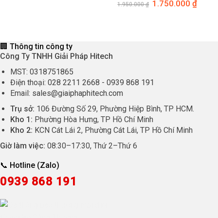
gốc
hiện
Giá
1.750.000
₫
Giá
1.950.000
₫
là:
tại
gốc
hiện
105.000 ₫.
là:
là:
tại
85.000 ₫.
1.950.000 ₫.
là:
1.750.
🏢 Thông tin công ty
Công Ty TNHH Giải Pháp Hitech
MST:
0318751865
Điện thoại:
028 2211 2668
-
0939 868 191
Email:
sales@giaiphaphitech.com
Trụ sở:
106 Đường Số 29, Phường Hiệp Bình, TP HCM.
Kho 1:
Phường Hòa Hưng, TP Hồ Chí Minh
Kho 2:
KCN Cát Lái 2, Phường Cát Lái, TP Hồ Chí Minh
Giờ làm việc:
08:30
–
17:30
, Thứ 2–Thứ 6
📞 Hotline (Zalo)
0939 868 191