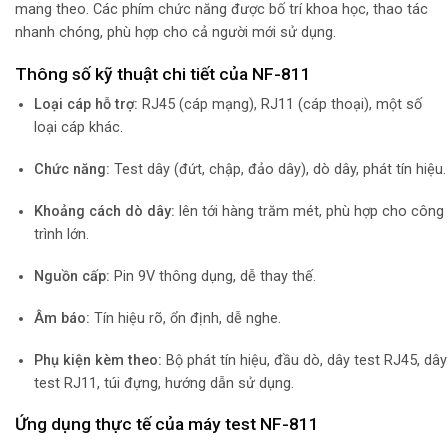
mang theo. Các phím chức năng được bố trí khoa học, thao tác
nhanh chóng, phù hợp cho cả người mới sử dụng.
Thông số kỹ thuật chi tiết của NF-811
Loại cáp hỗ trợ:
RJ45 (cáp mạng), RJ11 (cáp thoại), một số
loại cáp khác.
Chức năng:
Test dây (đứt, chập, đảo dây), dò dây, phát tín hiệu.
Khoảng cách dò dây:
lên tới hàng trăm mét, phù hợp cho công
trình lớn.
Nguồn cấp:
Pin 9V thông dụng, dễ thay thế.
Âm báo:
Tín hiệu rõ, ổn định, dễ nghe.
Phụ kiện kèm theo:
Bộ phát tín hiệu, đầu dò, dây test RJ45, dây
test RJ11, túi đựng, hướng dẫn sử dụng.
Ứng dụng thực tế của máy test NF-811