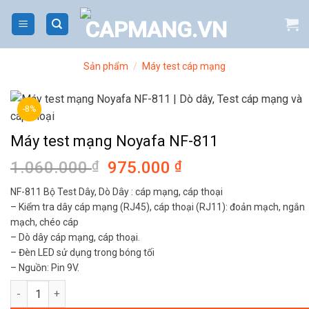
Bỏ
qua
nội
dung
Sản phẩm
/
Máy test cáp mạng
-8%
Máy test mạng Noyafa NF-811
1.060.000
₫
Giá
975.000
₫
Giá
gốc
hiện
NF-811 Bộ Test Dây, Dò Dây : cáp mạng, cáp thoại
là:
tại
– Kiểm tra dây cáp mạng (RJ45), cáp thoại (RJ11): đoản mạch, ngắn
1.060.000 ₫.
là:
mạch, chéo cáp
975.000 ₫.
– Dò dây cáp mạng, cáp thoại.
– Đèn LED sử dụng trong bóng tối
– Nguồn: Pin 9V.
Máy test mạng Noyafa NF-811 số lượng