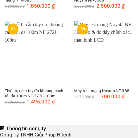
mạng NF-908S
Noyafa NF-8508
Giá
1.850.000
₫
Giá
Giá
2.500.000
₫
Giá
1.950.000
₫
2.600.000
₫
gốc
hiện
gốc
hiện
là:
tại
là:
tại
1.950.000 ₫.
là:
2.600.000 ₫.
là:
1.850.000 ₫.
2.500.
-6%
-8%
Thiết bị cầm tay đo khoảng cách
Máy test mạng Noyafa NF-388
tối đa 100m NF-272L-100m
Giá
1.700.000
₫
Giá
1.850.000
₫
gốc
hiện
Giá
1.495.000
₫
Giá
1.595.000
₫
là:
tại
gốc
hiện
1.850.000 ₫.
là:
là:
tại
1.700.
1.595.000 ₫.
là:
1.495.000 ₫.
🏢 Thông tin công ty
Công Ty TNHH Giải Pháp Hitech