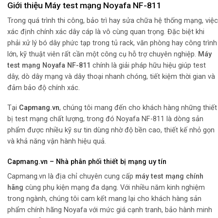
Giới thiệu Máy test mạng Noyafa NF-811
Trong quá trình thi công, bảo trì hay sửa chữa hệ thống mạng, việc
xác định chính xác dây cáp là vô cùng quan trọng. Đặc biệt khi
phải xử lý bó dây phức tạp trong tủ rack, văn phòng hay công trình
lớn, kỹ thuật viên rất cần một công cụ hỗ trợ chuyên nghiệp.
Máy
test mạng Noyafa NF-811
chính là giải pháp hữu hiệu giúp test
dây, dò dây mạng và dây thoại nhanh chóng, tiết kiệm thời gian và
đảm bảo độ chính xác.
Tại
Capmang.vn
, chúng tôi mang đến cho khách hàng những thiết
bị test mạng chất lượng, trong đó Noyafa NF-811 là dòng sản
phẩm được nhiều kỹ sư tin dùng nhờ độ bền cao, thiết kế nhỏ gọn
và khả năng vận hành hiệu quả.
Capmang.vn – Nhà phân phối thiết bị mạng uy tín
Capmang.vn là địa chỉ chuyên cung cấp
máy test mạng chính
hãng
cùng phụ kiện mạng đa dạng. Với nhiều năm kinh nghiệm
trong ngành, chúng tôi cam kết mang lại cho khách hàng sản
phẩm chính hãng Noyafa với mức giá cạnh tranh, bảo hành minh