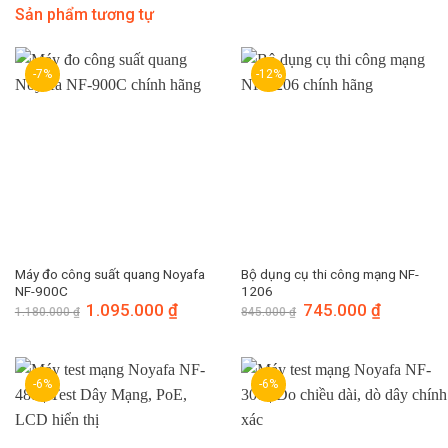
Sản phẩm tương tự
-7%
-12%
Máy đo công suất quang Noyafa
Bộ dụng cụ thi công mạng NF-
NF-900C
1206
Giá
1.095.000
₫
Giá
Giá
745.000
₫
Giá
1.180.000
₫
845.000
₫
gốc
hiện
gốc
hiện
là:
tại
là:
tại
1.180.000 ₫.
là:
845.000 ₫.
là:
1.095.000 ₫.
745.000 ₫.
-6%
-6%