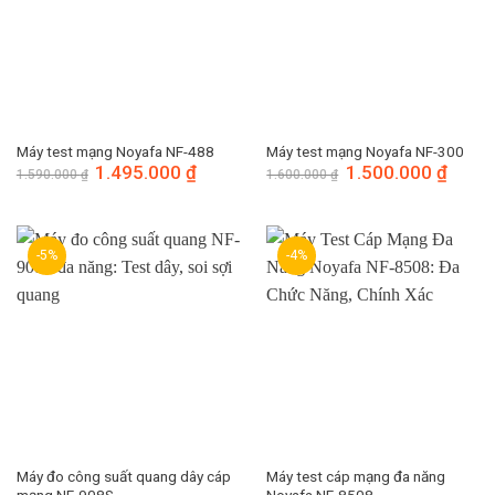
Máy test mạng Noyafa NF-488
Máy test mạng Noyafa NF-300
Giá
1.495.000
₫
Giá
Giá
1.500.000
₫
Giá
1.590.000
₫
1.600.000
₫
gốc
hiện
gốc
hiện
là:
tại
là:
tại
1.590.000 ₫.
là:
1.600.000 ₫.
là:
1.495.000 ₫.
1.500.
-5%
-4%
Máy đo công suất quang dây cáp
Máy test cáp mạng đa năng