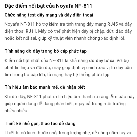
Đặc điểm nổi bật của Noyafa NF-811
Chức năng test dây mạng và dây điện thoại
Noyafa NF-811 hỗ trợ kiểm tra tình trạng dây mạng
RJ45
và dây
điện thoại
RJ11
. Máy có thể phát hiện dây bị chập, đứt, đảo dây
hoặc kết nối sai, giúp kỹ thuật viên nhanh chóng xác định lỗi.
Tính năng dò dây trong bó cáp phức tạp
Điểm nổi bật nhất của NF-811 là khả năng
dò dây từ xa
. Với bộ
phát tín hiệu và đầu dò, máy giúp định vị chính xác vị trí dây cần
tìm trong bó cáp lớn, tủ mạng hay hệ thống phức tạp.
Tín hiệu âm báo mạnh mẽ, dễ nhận biết
Khi dò dây, NF-811 phát ra tín hiệu âm thanh rõ ràng. Âm báo này
giúp người dùng dễ dàng phân biệt, ngay cả trong môi trường
nhiều nhiễu.
Thiết kế nhỏ gọn, thao tác dễ dàng
Thiết bị có kích thước nhỏ, trọng lượng nhẹ, dễ dàng cầm tay và