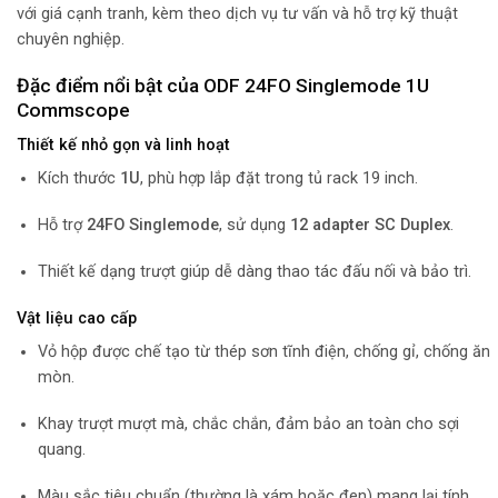
với giá cạnh tranh, kèm theo dịch vụ tư vấn và hỗ trợ kỹ thuật
chuyên nghiệp.
Đặc điểm nổi bật của ODF 24FO Singlemode 1U
Commscope
Thiết kế nhỏ gọn và linh hoạt
Kích thước
1U
, phù hợp lắp đặt trong tủ rack 19 inch.
Hỗ trợ
24FO Singlemode
, sử dụng
12 adapter SC Duplex
.
Thiết kế dạng trượt giúp dễ dàng thao tác đấu nối và bảo trì.
Vật liệu cao cấp
Vỏ hộp được chế tạo từ thép sơn tĩnh điện, chống gỉ, chống ăn
mòn.
Khay trượt mượt mà, chắc chắn, đảm bảo an toàn cho sợi
quang.
Màu sắc tiêu chuẩn (thường là xám hoặc đen) mang lại tính