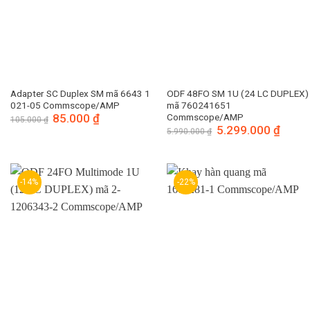
Adapter SC Duplex SM mã 6643 1
ODF 48FO SM 1U (24 LC DUPLEX)
021-05 Commscope/AMP
mã 760241651
Giá
85.000
₫
Giá
Commscope/AMP
105.000
₫
gốc
hiện
Giá
5.299.000
₫
Giá
5.990.000
₫
là:
tại
gốc
hiện
105.000 ₫.
là:
là:
tại
85.000 ₫.
5.990.000 ₫.
là:
5.299.
-14%
-22%