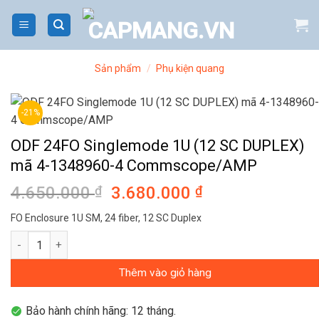
Bỏ
qua
nội
dung
Sản phẩm
/
Phụ kiện quang
-21%
ODF 24FO Singlemode 1U (12 SC DUPLEX)
mã 4-1348960-4 Commscope/AMP
4.650.000
₫
Giá
3.680.000
₫
Giá
gốc
hiện
FO Enclosure 1U SM, 24 fiber, 12 SC Duplex
là:
tại
ODF 24FO Singlemode 1U (12 SC DUPLEX) mã 4-1348960-4 Co
4.650.000 ₫.
là:
3.680.000 ₫.
Thêm vào giỏ hàng
Bảo hành chính hãng: 12 tháng.