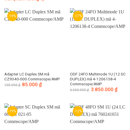
-19%
-17%
Adapter LC Duplex SM mã
ODF 24FO Multimode 1U (12 SC
CZ9340-000 Commscope/AMP
DUPLEX) mã 4-1206138-4
Giá
85.000
₫
Giá
Commscope/AMP
105.000
₫
gốc
hiện
Giá
3.850.000
₫
Giá
4.650.000
₫
là:
tại
gốc
hiện
105.000 ₫.
là:
là:
tại
85.000 ₫.
4.650.000 ₫.
là:
3.850.
-19%
-12%