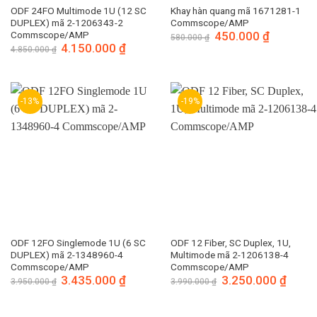
ODF 24FO Multimode 1U (12 SC
Khay hàn quang mã 1671281-1
DUPLEX) mã 2-1206343-2
Commscope/AMP
Commscope/AMP
Giá
450.000
₫
Giá
580.000
₫
gốc
hiện
Giá
4.150.000
₫
Giá
4.850.000
₫
là:
tại
gốc
hiện
580.000 ₫.
là:
là:
tại
450.000 ₫.
4.850.000 ₫.
là:
4.150.000 ₫.
-13%
-19%
ODF 12FO Singlemode 1U (6 SC
ODF 12 Fiber, SC Duplex, 1U,
DUPLEX) mã 2-1348960-4
Multimode mã 2-1206138-4
Commscope/AMP
Commscope/AMP
Giá
3.435.000
₫
Giá
Giá
3.250.000
₫
Giá
3.950.000
₫
3.990.000
₫
gốc
hiện
gốc
hiện
là:
tại
là:
tại
3.950.000 ₫.
là:
3.990.000 ₫.
là:
3.435.000 ₫.
3.250.