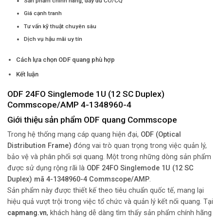
Sản phẩm chính hãng, đầy đủ CO/CQ
Giá cạnh tranh
Tư vấn kỹ thuật chuyên sâu
Dịch vụ hậu mãi uy tín
Cách lựa chọn ODF quang phù hợp
Kết luận
ODF 24FO Singlemode 1U (12 SC Duplex)
Commscope/AMP 4-1348960-4
Giới thiệu sản phẩm ODF quang Commscope
Trong hệ thống mạng cáp quang hiện đại,
ODF (Optical
Distribution Frame)
đóng vai trò quan trọng trong việc quản lý,
bảo vệ và phân phối sợi quang. Một trong những dòng sản phẩm
được sử dụng rộng rãi là
ODF 24FO Singlemode 1U (12 SC
Duplex) mã 4-1348960-4 Commscope/AMP
.
Sản phẩm này được thiết kế theo tiêu chuẩn quốc tế, mang lại
hiệu quả vượt trội trong việc tổ chức và quản lý kết nối quang. Tại
capmang.vn
,
khách hàng dễ dàng tìm thấy sản phẩm chính hãng