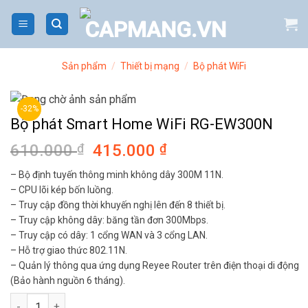
Bỏ
qua
nội
dung
Sản phẩm
/
Thiết bị mạng
/
Bộ phát WiFi
-32%
Bộ phát Smart Home WiFi RG-EW300N
610.000
₫
Giá
415.000
₫
Giá
gốc
hiện
– Bộ định tuyến thông minh không dây 300M 11N.
là:
tại
– CPU lõi kép bốn luồng.
610.000 ₫.
là:
– Truy cập đồng thời khuyến nghị lên đến 8 thiết bị.
415.000 ₫.
– Truy cập không dây: băng tần đơn 300Mbps.
– Truy cập có dây: 1 cổng WAN và 3 cổng LAN.
– Hỗ trợ giao thức 802.11N.
– Quản lý thông qua ứng dụng Reyee Router trên điện thoại di động
(Bảo hành nguồn 6 tháng).
Bộ phát Smart Home WiFi RG-EW300N số lượng