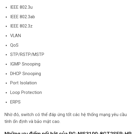
IEEE 802.3u
IEEE 802.3ab
IEEE 802.3z
VLAN
QoS
STP/RSTP/MSTP
IGMP Snooping
DHCP Snooping
Port Isolation
Loop Protection
ERPS
Nhờ đó, switch có thể đáp ứng tốt các hệ thống mạng yêu cầu
tính ổn định và bảo mật cao.
Những ưu điểm nổi bật của RG-NIS3100-8GT2SFP-HP