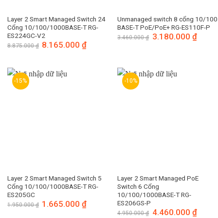
Layer 2 Smart Managed Switch 24
Unmanaged switch 8 cổng 10/100
Cổng 10/100/1000BASE-T RG-
BASE-T PoE/PoE+ RG-ES110F-P
ES224GC-V2
Giá
3.180.000
₫
Giá
3.460.000
₫
gốc
hiện
Giá
8.165.000
₫
Giá
8.875.000
₫
là:
tại
gốc
hiện
3.460.000 ₫.
là:
là:
tại
3.180.
8.875.000 ₫.
là:
8.165.000 ₫.
-15%
-10%
Layer 2 Smart Managed Switch 5
Layer 2 Smart Managed PoE
Cổng 10/100/1000BASE-T RG-
Switch 6 Cổng
ES205GC
10/100/1000BASE-T RG-
Giá
1.665.000
₫
Giá
ES206GS-P
1.950.000
₫
gốc
hiện
Giá
4.460.000
₫
Giá
4.950.000
₫
là:
tại
gốc
hiện