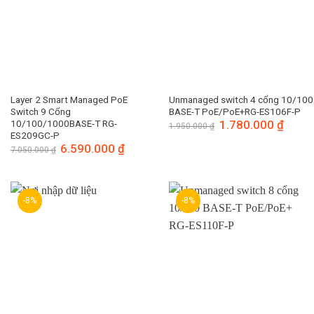
Layer 2 Smart Managed PoE
Unmanaged switch 4 cổng 10/100
Switch 9 Cổng
BASE-T PoE/PoE+RG-ES106F-P
10/100/1000BASE-T RG-
Giá
1.780.000
₫
Giá
1.950.000
₫
gốc
hiện
ES209GC-P
là:
tại
Giá
6.590.000
₫
Giá
7.050.000
₫
1.950.000 ₫.
là:
gốc
hiện
1.780.
là:
tại
7.050.000 ₫.
là:
6.590.000 ₫.
-8%
-8%