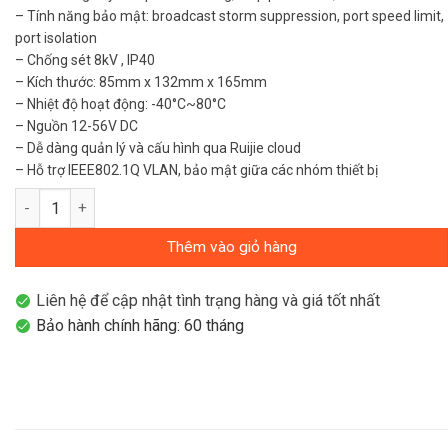
– Tính năng bảo mật: broadcast storm suppression, port speed limit,
port isolation
– Chống sét 8kV , IP40
– Kích thước: 85mm x 132mm x 165mm
– Nhiệt độ hoạt động: -40°C~80°C
– Nguồn 12-56V DC
– Dễ dàng quản lý và cấu hình qua Ruijie cloud
– Hỗ trợ IEEE802.1Q VLAN, bảo mật giữa các nhóm thiết bị
Layer 2 True Industrial-Grade Switch 8 Cổng 10/100/1000BASE
Thêm vào giỏ hàng
Liên hệ để cập nhật tình trạng hàng và giá tốt nhất
Bảo hành chính hãng: 60 tháng