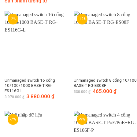
Sản phẩm tương tự
-2%
-12%
Unmanaged switch 16 cổng
Unmanaged switch 8 cổng 10/100
10/100/1000 BASE-T RG-
BASE-T RG-ES08F
ES116G-L
Giá
465.000
₫
Giá
530.000
₫
gốc
hiện
Giá
3.880.000
₫
Giá
3.970.000
₫
là:
tại
gốc
hiện
530.000 ₫.
là:
là:
tại
465.000 ₫.
3.970.000 ₫.
là:
3.880.000 ₫.
-7%
-9%