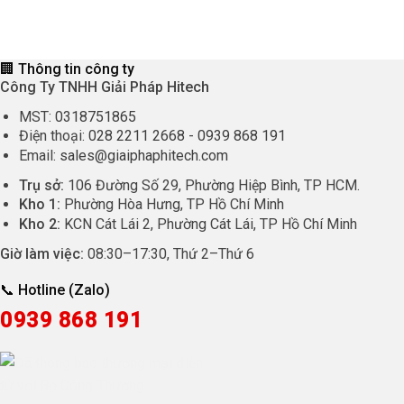
1.950.000 ₫.
là:
là:
tại
1.665.000 ₫.
4.950.000 ₫.
là:
4.460.
🏢 Thông tin công ty
Công Ty TNHH Giải Pháp Hitech
MST:
0318751865
Điện thoại:
028 2211 2668
-
0939 868 191
Email:
sales@giaiphaphitech.com
Trụ sở:
106 Đường Số 29, Phường Hiệp Bình, TP HCM.
Kho 1:
Phường Hòa Hưng, TP Hồ Chí Minh
Kho 2:
KCN Cát Lái 2, Phường Cát Lái, TP Hồ Chí Minh
Giờ làm việc:
08:30
–
17:30
, Thứ 2–Thứ 6
📞 Hotline (Zalo)
0939 868 191