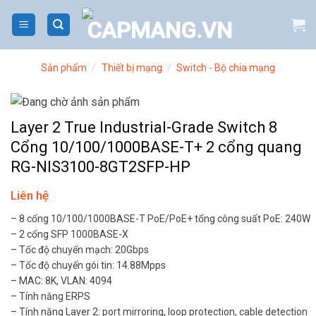
Bỏ
qua
nội
dung
Sản phẩm
/
Thiết bị mạng
/
Switch - Bộ chia mạng
Layer 2 True Industrial-Grade Switch 8
Cổng 10/100/1000BASE-T+ 2 cổng quang
RG-NIS3100-8GT2SFP-HP
Liên hệ
– 8 cổng 10/100/1000BASE-T PoE/PoE+ tổng công suất PoE: 240W
– 2 cổng SFP 1000BASE-X
– Tốc độ chuyển mạch: 20Gbps
– Tốc độ chuyển gói tin: 14.88Mpps
– MAC: 8K, VLAN: 4094
– Tính năng ERPS
– Tính năng Layer 2: port mirroring, loop protection, cable detection