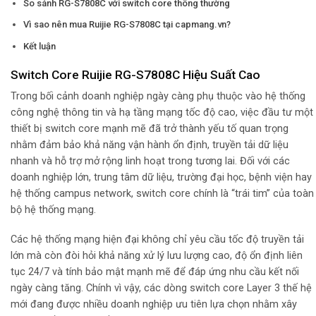
So sánh RG-S7808C với switch core thông thường
Vì sao nên mua Ruijie RG-S7808C tại capmang.vn?
Kết luận
Switch Core Ruijie RG-S7808C Hiệu Suất Cao
Trong bối cảnh doanh nghiệp ngày càng phụ thuộc vào hệ thống
công nghệ thông tin và hạ tầng mạng tốc độ cao, việc đầu tư một
thiết bị switch core mạnh mẽ đã trở thành yếu tố quan trọng
nhằm đảm bảo khả năng vận hành ổn định, truyền tải dữ liệu
nhanh và hỗ trợ mở rộng linh hoạt trong tương lai. Đối với các
doanh nghiệp lớn, trung tâm dữ liệu, trường đại học, bệnh viện hay
hệ thống campus network, switch core chính là “trái tim” của toàn
bộ hệ thống mạng.
Các hệ thống mạng hiện đại không chỉ yêu cầu tốc độ truyền tải
lớn mà còn đòi hỏi khả năng xử lý lưu lượng cao, độ ổn định liên
tục 24/7 và tính bảo mật mạnh mẽ để đáp ứng nhu cầu kết nối
ngày càng tăng. Chính vì vậy, các dòng switch core Layer 3 thế hệ
mới đang được nhiều doanh nghiệp ưu tiên lựa chọn nhằm xây