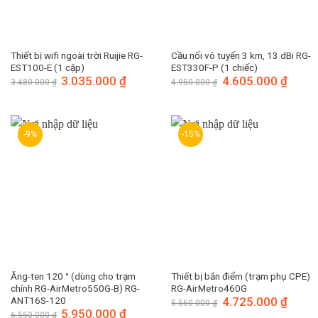
Thiết bị wifi ngoài trời Ruijie RG-
Cầu nối vô tuyến 3 km, 13 dBi RG-
EST100-E (1 cặp)
EST330F-P (1 chiếc)
Giá
3.035.000
₫
Giá
Giá
4.605.000
₫
Giá
3.480.000
₫
4.950.000
₫
gốc
hiện
gốc
hiện
là:
tại
là:
tại
3.480.000 ₫.
là:
4.950.000 ₫.
là:
3.035.000 ₫.
4.605.
-9%
-15%
Ăng-ten 120 ° (dùng cho trạm
Thiết bị bắn điểm (trạm phụ CPE)
chính RG-AirMetro550G-B) RG-
RG-AirMetro460G
ANT16S-120
Giá
4.725.000
₫
Giá
5.560.000
₫
gốc
hiện
Giá
5.950.000
₫
Giá
6.550.000
₫