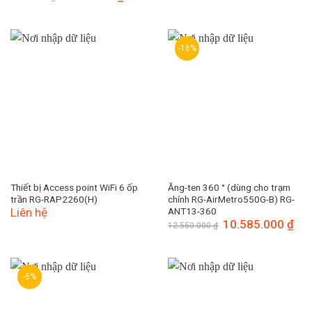
là:
tại
gốc
hiện
5.560.000 ₫.
là:
là:
tại
4.725.
6.550.000 ₫.
là:
5.950.000 ₫.
-16%
Thiết bị Access point WiFi 6 ốp
Ăng-ten 360 ° (dùng cho trạm
trần RG-RAP2260(H)
chính RG-AirMetro550G-B) RG-
Liên hệ
ANT13-360
Giá
10.585.000
₫
Giá
12.550.000
₫
gốc
hiện
là:
tại
12.550.000 ₫.
là:
10.5
-6%