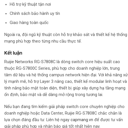
Hỗ trợ kỹ thuật tận nơi
Chính sách bảo hành uy tín
Giao hàng toàn quốc
Ngoài ra, đội ngũ kỹ thuật còn hỗ trợ khảo sát và thiết kế hệ thống
mạng phù hợp theo từng nhu cầu thực tế.
Kết luận
Ruijie Networks
RG-S7808C là dòng switch core hiệu suất cao
thuộc RG-S7800C Series, phù hợp cho doanh nghiệp lớn, trung
tâm dữ liệu và hệ thống campus network hiện đại. Với khả năng xử
lý mạnh mẽ, hỗ trợ Layer 3 nâng cao, thiết kế modular linh hoạt và
tính năng bảo mật toàn diện, thiết bị giúp xây dựng hạ tầng mạng
ổn định, bảo mật và dễ dàng mở rộng trong tương lai.
Nếu bạn đang tìm kiếm giải pháp switch core chuyên nghiệp cho
doanh nghiệp hoặc Data Center, Ruijie RG-S7808C chắc chắn là
lựa chọn đáng đầu tư. Liên hệ ngay
capmang.vn
để được tư vấn
giải pháp phù hợp và nhận báo giá tốt nhất hiện nay.