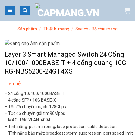
Bỏ
qua
nội
dung
Sản phẩm
/
Thiết bị mạng
/
Switch - Bộ chia mạng
Layer 3 Smart Managed Switch 24 Cổng
10/100/1000BASE-T + 4 cổng quang 10G
RG-NBS5200-24GT4XS
Liên hệ
– 24 cổng 10/100/1000BASE-T
– 4 cổng SFP+ 10G BASE-X
– Tốc độ chuyển mạch: 128Gbps
– Tốc độ chuyển gói tin: 96Mpps
– MAC: 16K, VLAN: 4094
– Tính năng: port mirroring, loop protection, cable detection
– Tính năng bảo mật: broadcast storm suppression, port speed limit,