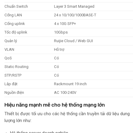
Chuẩn Switch
Layer 3 Smart Managed
Cổng LAN
24 x 10/100/1000BASE-T
Cổng uplink
4 x 10G SFP+
Tốc độ uplink
10Gbps
Quản lý
Ruijie Cloud / Web GUI
VLAN
Hỗ trợ
QoS
Có
Static Routing
Có
STP/RSTP
Có
Lắp đặt
Rackmount 19 inch
Nguồn điện
AC 100-240V
Hiệu năng mạnh mẽ cho hệ thống mạng lớn
Thiết bị được tối ưu cho các hệ thống cần truyền tải dữ liệu dung
lượng lớn như: