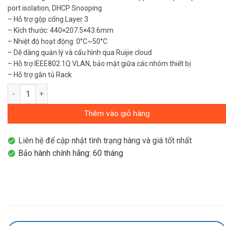
port isolation, DHCP Snooping
– Hỗ trợ gộp cổng Layer 3
– Kích thước: 440×207.5×43.6mm
– Nhiệt độ hoạt động: 0°C~50°C
– Dễ dàng quản lý và cấu hình qua Ruijie cloud
– Hỗ trợ IEEE802.1Q VLAN, bảo mật giữa các nhóm thiết bị
– Hỗ trợ gắn tủ Rack
Layer 3 Smart Managed Switch 24 Cổng 10/100/1000BASE-T + 
Thêm vào giỏ hàng
Liên hệ để cập nhật tình trạng hàng và giá tốt nhất
Bảo hành chính hãng: 60 tháng