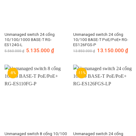
Unmanaged switch 24 cổng
Unmanaged switch 24 cổng
10/100/1000 BASE-T RG-
10/100 BASE-T PoE/PoE+ RG-
ES124G-L
ES126FGS-P
Giá
5.135.000
₫
Giá
Giá
13.150.000
₫
Giá
5.560.000
₫
13.850.000
₫
gốc
hiện
gốc
hiện
là:
tại
là:
tại
5.560.000 ₫.
là:
13.850.000 ₫.
là:
5.135.000 ₫.
13.1
-8%
-11%
Unmanaged switch 8 cổng 10/100
Unmanaged switch 24 cổng