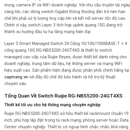
trung, camera IP và WiFi doanh nghiệp. Với nhu cầu truyền tải ngày
càng lớn, các dòng switch Gigabit thông thường dần trở nên hạn
chế khi phải xử lý lượng truy cập lớn và kết nối server tốc độ cao.
Chính vì vậy, switch Layer 3 tích hợp uplink quang 10G đang trở
thành xu hướng đầu tư hạ tầng mạng hiện đại.
Layer 3 Smart Managed Switch 24 Cổng 10/100/1000BASE-T + 4
cổng quang 10G RG-NBS5200-24GT4XS là thiết bị switch
managed cao cấp của Ruijie Reyee, được thiết kế dành riêng cho
doanh nghiệp, trung tâm dữ liệu, hệ thống server và mạng WiFi
hiệu suất cao. Sản phẩm hiện đang được phân phối chính hãng tại
capmang.vn
với đầy đủ chế độ bảo hành và hỗ trợ kỹ thuật
chuyên sâu.
Tổng Quan Về Switch Ruijie RG-NBS5200-24GT4XS
Thiết kế tối ưu cho hệ thống mạng chuyên nghiệp
Ruijie RG-NBS5200-24GT4XS sở hữu thiết kế rackmount chuẩn 19
inch, phù hợp lắp đặt trong tủ rack mạng, phòng server hoặc Data
Center chuyên nghiệp. Thiết bị có ngoại hình chắc chắn, khả năng