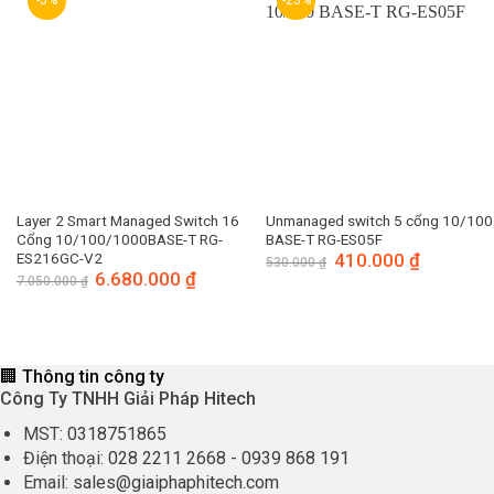
Layer 2 Smart Managed Switch 16
Unmanaged switch 5 cổng 10/100
Cổng 10/100/1000BASE-T RG-
BASE-T RG-ES05F
ES216GC-V2
Giá
410.000
₫
Giá
530.000
₫
gốc
hiện
Giá
6.680.000
₫
Giá
7.050.000
₫
là:
tại
gốc
hiện
530.000 ₫.
là:
là:
tại
410.000 ₫.
7.050.000 ₫.
là:
6.680.000 ₫.
🏢 Thông tin công ty
Công Ty TNHH Giải Pháp Hitech
MST:
0318751865
Điện thoại:
028 2211 2668
-
0939 868 191
Email:
sales@giaiphaphitech.com