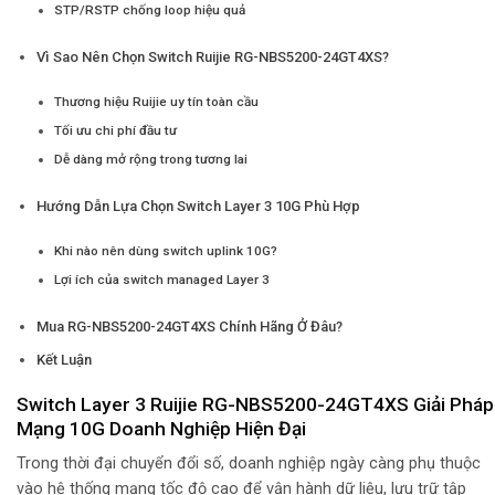
STP/RSTP chống loop hiệu quả
Vì Sao Nên Chọn Switch Ruijie RG-NBS5200-24GT4XS?
Thương hiệu Ruijie uy tín toàn cầu
Tối ưu chi phí đầu tư
Dễ dàng mở rộng trong tương lai
Hướng Dẫn Lựa Chọn Switch Layer 3 10G Phù Hợp
Khi nào nên dùng switch uplink 10G?
Lợi ích của switch managed Layer 3
Mua RG-NBS5200-24GT4XS Chính Hãng Ở Đâu?
Kết Luận
Switch Layer 3 Ruijie RG-NBS5200-24GT4XS Giải Pháp
Mạng 10G Doanh Nghiệp Hiện Đại
Trong thời đại chuyển đổi số, doanh nghiệp ngày càng phụ thuộc
vào hệ thống mạng tốc độ cao để vận hành dữ liệu, lưu trữ tập