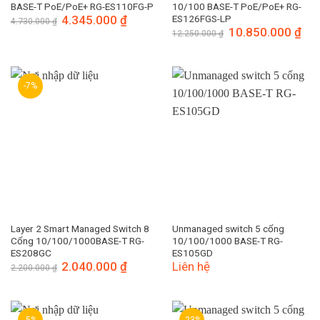
BASE-T PoE/PoE+ RG-ES110FG-P
10/100 BASE-T PoE/PoE+ RG-
Giá
4.345.000
₫
Giá
ES126FGS-LP
4.730.000
₫
gốc
hiện
Giá
10.850.000
₫
Giá
12.250.000
₫
là:
tại
gốc
hiện
4.730.000 ₫.
là:
là:
tại
4.345.000 ₫.
12.250.000 ₫.
là:
10.8
-7%
Layer 2 Smart Managed Switch 8
Unmanaged switch 5 cổng
Cổng 10/100/1000BASE-T RG-
10/100/1000 BASE-T RG-
ES208GC
ES105GD
Giá
2.040.000
₫
Giá
Liên hệ
2.200.000
₫
gốc
hiện
là:
tại
2.200.000 ₫.
là:
2.040.000 ₫.
-5%
-23%