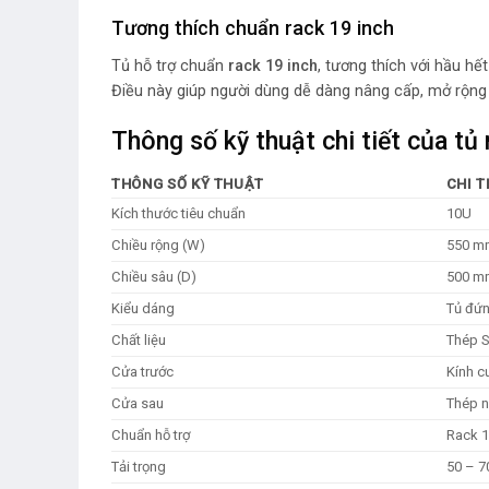
Tương thích chuẩn rack 19 inch
Tủ hỗ trợ chuẩn
rack 19 inch
, tương thích với hầu hế
Điều này giúp người dùng dễ dàng nâng cấp, mở rộng
Thông số kỹ thuật chi tiết của 
THÔNG SỐ KỸ THUẬT
CHI T
Kích thước tiêu chuẩn
10U
Chiều rộng (W)
550 m
Chiều sâu (D)
500 m
Kiểu dáng
Tủ đứ
Chất liệu
Thép S
Cửa trước
Kính c
Cửa sau
Thép n
Chuẩn hỗ trợ
Rack 1
Tải trọng
50 – 7