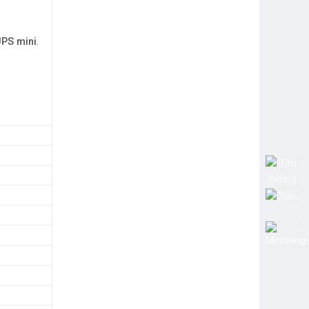
UPS mini
.