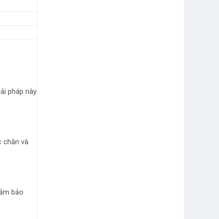
Giải pháp này
c chắn và
 đảm bảo