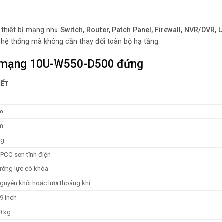
t thiết bị mạng như
Switch, Router, Patch Panel, Firewall, NVR/DVR, 
 hệ thống mà không cần thay đổi toàn bộ hạ tầng.
tủ mạng 10U-W550-D500 đứng
IẾT
m
m
ng
PCC sơn tĩnh điện
ường lực có khóa
guyên khối hoặc lưới thoáng khí
9 inch
0 kg