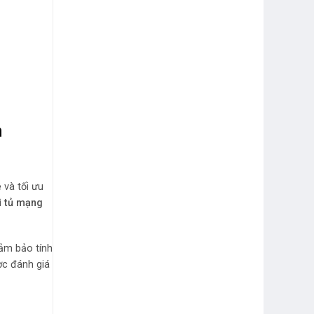
n
 và tối ưu
ì
tủ mạng
đảm bảo tính
ợc đánh giá