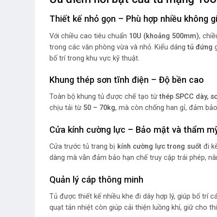
Thiết kế nhỏ gọn – Phù hợp nhiều không g
Với chiều cao tiêu chuẩn
10U (khoảng 500mm)
, chi
trong các văn phòng vừa và nhỏ. Kiểu dáng
tủ đứng
g
bố trí trong khu vực kỹ thuật.
Khung thép sơn tĩnh điện – Độ bền cao
Toàn bộ khung tủ được chế tạo từ
thép SPCC dày, s
chịu tải từ
50 – 70kg
, mà còn chống han gỉ, đảm bảo
Cửa kính cường lực – Bảo mật và thẩm m
Cửa trước tủ trang bị
kính cường lực trong suốt
đi k
dàng mà vẫn đảm bảo hạn chế truy cập trái phép, nâ
Quản lý cáp thông minh
Tủ được thiết kế nhiều khe đi dây hợp lý, giúp bố trí c
quạt tản nhiệt còn giúp cải thiện luồng khí, giữ cho thi