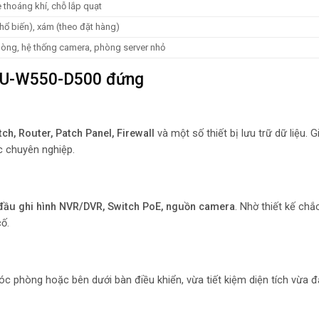
 thoáng khí, chỗ lắp quạt
hổ biến), xám (theo đặt hàng)
òng, hệ thống camera, phòng server nhỏ
10U-W550-D500 đứng
tch, Router, Patch Panel, Firewall
và một số thiết bị lưu trữ dữ liệu. 
c chuyên nghiệp.
đầu ghi hình NVR/DVR, Switch PoE, nguồn camera
. Nhờ thiết kế chắ
cố.
óc phòng hoặc bên dưới bàn điều khiển, vừa tiết kiệm diện tích vừa