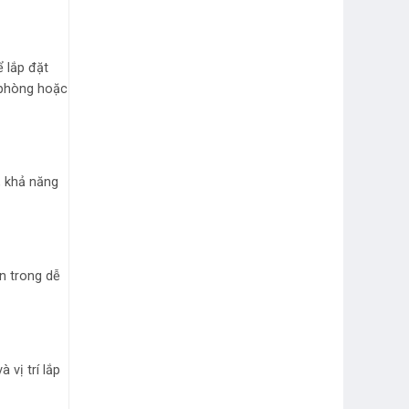
ể lắp đặt
c phòng hoặc
, khả năng
ên trong dễ
 vị trí lắp