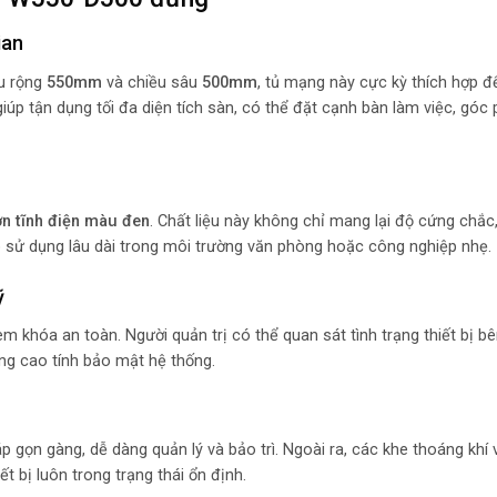
ian
ều rộng
550mm
và chiều sâu
500mm
, tủ mạng này cực kỳ thích hợp đ
iúp tận dụng tối đa diện tích sàn, có thể đặt cạnh bàn làm việc, gó
ơn tĩnh điện màu đen
. Chất liệu này không chỉ mang lại độ cứng chắc
 sử dụng lâu dài trong môi trường văn phòng hoặc công nghiệp nhẹ.
ỹ
èm khóa an toàn. Người quản trị có thể quan sát tình trạng thiết bị b
ng cao tính bảo mật hệ thống.
áp gọn gàng, dễ dàng quản lý và bảo trì. Ngoài ra, các khe thoáng khí và
ết bị luôn trong trạng thái ổn định.