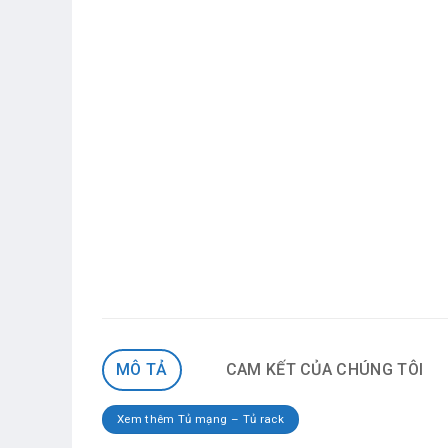
MÔ TẢ
CAM KẾT CỦA CHÚNG TÔI
Xem thêm Tủ mạng – Tủ rack