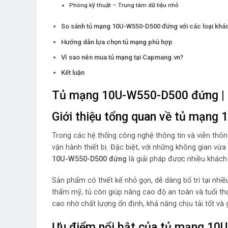
Phòng kỹ thuật – Trung tâm dữ liệu nhỏ
So sánh tủ mạng 10U-W550-D500 đứng với các loại khá
Hướng dẫn lựa chọn tủ mạng phù hợp
Vì sao nên mua tủ mạng tại Capmang.vn?
Kết luận
Tủ mạng 10U-W550-D500 đứng | G
Giới thiệu tổng quan về tủ mạn
Trong các hệ thống công nghệ thông tin và viễn thôn
vận hành thiết bị. Đặc biệt, với những không gian vừ
10U-W550-D500 đứng
là giải pháp được nhiều khách
Sản phẩm có thiết kế nhỏ gọn, dễ dàng bố trí tại nhi
thẩm mỹ, tủ còn giúp nâng cao độ an toàn và tuổi th
cao nhờ chất lượng ổn định, khả năng chịu tải tốt và g
Ưu điểm nổi bật của tủ mạng 1