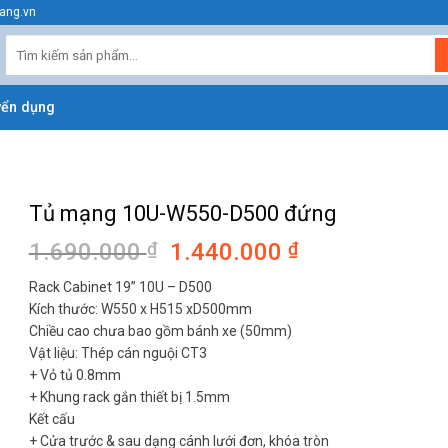
ang.vn
Tìm
kiếm:
yển dụng
Tủ mạng 10U-W550-D500 đứng
1.690.000
₫
Giá
1.440.000
₫
Giá
gốc
hiện
Rack Cabinet 19” 10U – D500
là:
tại
Kích thước: W550 x H515 xD500mm
1.690.000 ₫.
là:
Chiều cao chưa bao gồm bánh xe (50mm)
1.440.000 ₫.
Vật liệu: Thép cán nguội CT3
+ Vỏ tủ 0.8mm
+ Khung rack gắn thiết bị 1.5mm
Kết cấu
+ Cửa trước & sau dạng cánh lưới đơn, khóa tròn