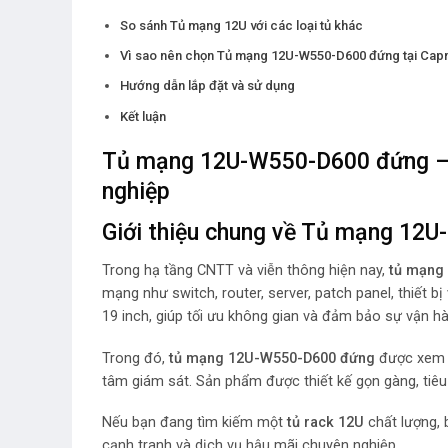
So sánh Tủ mạng 12U với các loại tủ khác
Vì sao nên chọn Tủ mạng 12U-W550-D600 đứng tại Cap
Hướng dẫn lắp đặt và sử dụng
Kết luận
Tủ mạng 12U-W550-D600 đứng – Gi
nghiệp
Giới thiệu chung về Tủ mạng 12
Trong hạ tầng CNTT và viễn thông hiện nay,
tủ mạng
mạng như switch, router, server, patch panel, thiết 
19 inch, giúp tối ưu không gian và đảm bảo sự vận hà
Trong đó,
tủ mạng 12U-W550-D600 đứng
được xem l
tâm giám sát. Sản phẩm được thiết kế gọn gàng, tiêu 
Nếu bạn đang tìm kiếm một
tủ rack 12U
chất lượng, b
cạnh tranh và dịch vụ hậu mãi chuyên nghiệp.