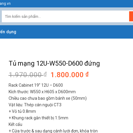
ang.vn
Tìm
kiếm:
yển dụng
Tủ mạng 12U-W550-D600 đứng
1.970.000
₫
Giá
1.800.000
₫
Giá
gốc
hiện
Rack Cabinet 19” 12U – D600
là:
tại
Kích thước: W550 x H605 x D600mm
1.970.000 ₫.
là:
Chiều cao chưa bao gồm bánh xe (50mm)
1.800.000 ₫.
Vật liệu: Thép cán nguội CT3
+ Vỏ tủ 0.8mm
+ Khung rack gắn thiết bị 1.5mm
Kết cấu
+ Cửa trước & sau dạng cánh lưới đơn, khóa tròn