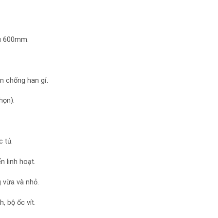
u 600mm.
n chống han gỉ.
họn).
 tủ.
n linh hoạt.
 vừa và nhỏ.
, bộ ốc vít.