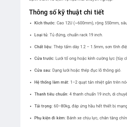
Thông số kỹ thuật chi tiết
Kích thước:
Cao 12U (~600mm), rộng 550mm, sâ
Loại tủ:
Tủ đứng, chuẩn rack 19 inch.
Chất liệu:
Thép tấm dày 1.2 – 1.5mm, sơn tĩnh điệ
Cửa trước:
Lưới tổ ong hoặc kính cường lực (tùy c
Cửa sau:
Dạng lưới hoặc thép đục lỗ thông gió.
Hệ thống làm mát:
1–2 quạt tản nhiệt gắn trên nóc
Thanh tiêu chuẩn:
4 thanh chuẩn 19 inch, di chuyể
Tải trọng:
60–80kg, đáp ứng hầu hết thiết bị mạng
Phụ kiện đi kèm:
Bánh xe chịu lực, chân tăng chỉnh