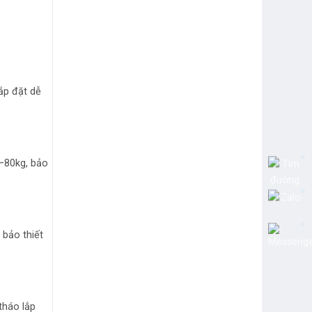
ắp đặt dễ
0–80kg, bảo
 bảo thiết
tháo lắp