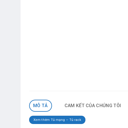
MÔ TẢ
CAM KẾT CỦA CHÚNG TÔI
Xem thêm Tủ mạng – Tủ rack