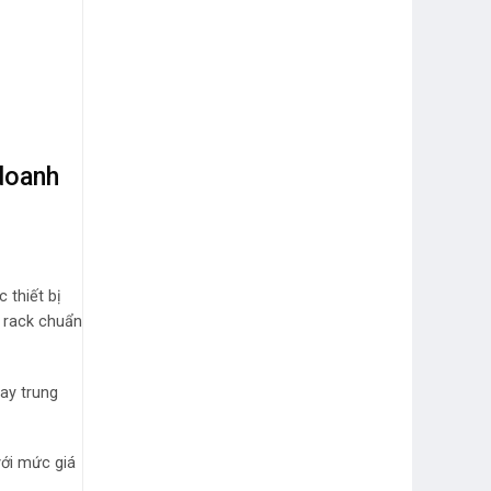
doanh
 thiết bị
ủ rack chuẩn
ay trung
với mức giá