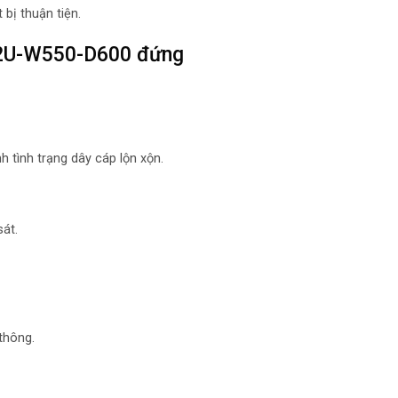
 bị thuận tiện.
12U-W550-D600 đứng
 tình trạng dây cáp lộn xộn.
sát.
 thông.