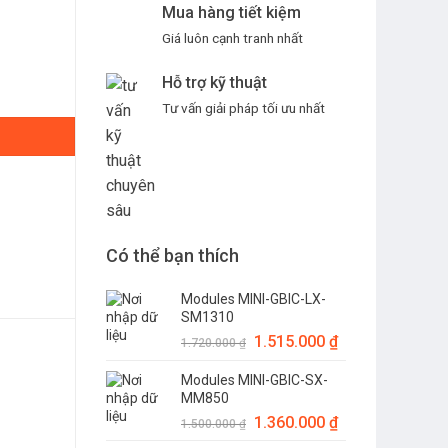
Mua hàng tiết kiệm
Giá luôn cạnh tranh nhất
Hỗ trợ kỹ thuật
Tư vấn giải pháp tối ưu nhất
Có thể bạn thích
Modules MINI-GBIC-LX-
SM1310
Giá
1.515.000
₫
Giá
1.720.000
₫
gốc
hiện
Modules MINI-GBIC-SX-
là:
tại
MM850
1.720.000 ₫.
là:
Giá
1.360.000
₫
Giá
1.515.000 ₫.
1.500.000
₫
gốc
hiện