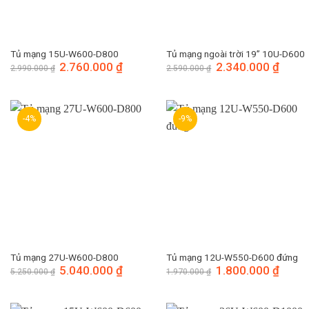
Tủ mạng 15U-W600-D800
Tủ mạng ngoài trời 19” 10U-D600
Giá
2.760.000
₫
Giá
Giá
2.340.000
₫
Giá
2.990.000
₫
2.590.000
₫
gốc
hiện
gốc
hiện
là:
tại
là:
tại
2.990.000 ₫.
là:
2.590.000 ₫.
là:
2.760.000 ₫.
2.340.
-4%
-9%
Tủ mạng 27U-W600-D800
Tủ mạng 12U-W550-D600 đứng
Giá
5.040.000
₫
Giá
Giá
1.800.000
₫
Giá
5.250.000
₫
1.970.000
₫
gốc
hiện
gốc
hiện
là:
tại
là:
tại
5.250.000 ₫.
là:
1.970.000 ₫.
là:
5.040.000 ₫.
1.800.