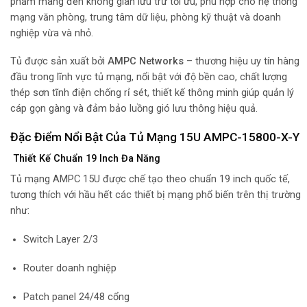
phẩm mang đến không gian lưu trữ tối ưu, phù hợp cho hệ thống
mạng văn phòng, trung tâm dữ liệu, phòng kỹ thuật và doanh
nghiệp vừa và nhỏ.
Tủ được sản xuất bởi
AMPC Networks
– thương hiệu uy tín hàng
đầu trong lĩnh vực tủ mạng, nổi bật với độ bền cao, chất lượng
thép sơn tĩnh điện chống rỉ sét, thiết kế thông minh giúp quản lý
cáp gọn gàng và đảm bảo luồng gió lưu thông hiệu quả.
Đặc Điểm Nổi Bật Của Tủ Mạng 15U AMPC-15800-X-Y
Thiết Kế Chuẩn 19 Inch Đa Năng
Tủ mạng AMPC 15U được chế tạo theo chuẩn 19 inch quốc tế,
tương thích với hầu hết các thiết bị mạng phổ biến trên thị trường
như:
Switch Layer 2/3
Router doanh nghiệp
Patch panel 24/48 cổng