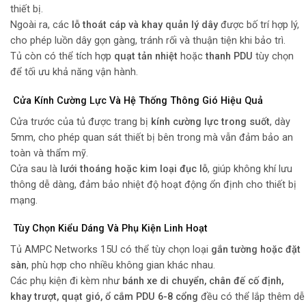
thiết bị.
Ngoài ra, các
lỗ thoát cáp và khay quản lý dây
được bố trí hợp lý,
cho phép luồn dây gọn gàng, tránh rối và thuận tiện khi bảo trì.
Tủ còn có thể tích hợp
quạt tản nhiệt
hoặc
thanh PDU
tùy chọn
để tối ưu khả năng vận hành.
Cửa Kính Cường Lực Và Hệ Thống Thông Gió Hiệu Quả
Cửa trước của tủ được trang bị
kính cường lực trong suốt
, dày
5mm, cho phép quan sát thiết bị bên trong mà vẫn đảm bảo an
toàn và thẩm mỹ.
Cửa sau là
lưới thoáng hoặc kim loại đục lỗ
, giúp không khí lưu
thông dễ dàng, đảm bảo nhiệt độ hoạt động ổn định cho thiết bị
mạng.
Tùy Chọn Kiểu Dáng Và Phụ Kiện Linh Hoạt
Tủ AMPC Networks 15U có thể tùy chọn loại
gắn tường hoặc đặt
sàn
, phù hợp cho nhiều không gian khác nhau.
Các phụ kiện đi kèm như
bánh xe di chuyển, chân đế cố định,
khay trượt, quạt gió, ổ cắm PDU 6-8 cổng
đều có thể lắp thêm dễ