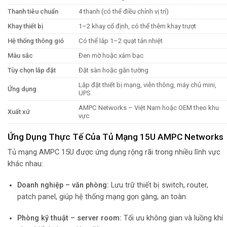
Thanh tiêu chuẩn
4 thanh (có thể điều chỉnh vị trí)
Khay thiết bị
1–2 khay cố định, có thể thêm khay trượt
Hệ thống thông gió
Có thể lắp 1–2 quạt tản nhiệt
Màu sắc
Đen mờ hoặc xám bạc
Tùy chọn lắp đặt
Đặt sàn hoặc gắn tường
Lắp đặt thiết bị mạng, viễn thông, máy chủ mini,
Ứng dụng
UPS
AMPC Networks – Việt Nam hoặc OEM theo khu
Xuất xứ
vực
Ứng Dụng Thực Tế Của Tủ Mạng 15U AMPC Networks
Tủ mạng AMPC 15U được ứng dụng rộng rãi trong nhiều lĩnh vực
khác nhau:
Doanh nghiệp – văn phòng:
Lưu trữ thiết bị switch, router,
patch panel, giúp hệ thống mạng gọn gàng, an toàn.
Phòng kỹ thuật – server room:
Tối ưu không gian và luồng khí