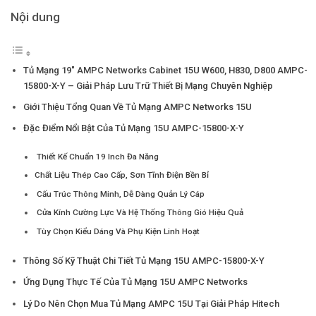
Nội dung
Tủ Mạng 19″ AMPC Networks Cabinet 15U W600, H830, D800 AMPC-
15800-X-Y – Giải Pháp Lưu Trữ Thiết Bị Mạng Chuyên Nghiệp
Giới Thiệu Tổng Quan Về Tủ Mạng AMPC Networks 15U
Đặc Điểm Nổi Bật Của Tủ Mạng 15U AMPC-15800-X-Y
Thiết Kế Chuẩn 19 Inch Đa Năng
Chất Liệu Thép Cao Cấp, Sơn Tĩnh Điện Bền Bỉ
Cấu Trúc Thông Minh, Dễ Dàng Quản Lý Cáp
Cửa Kính Cường Lực Và Hệ Thống Thông Gió Hiệu Quả
Tùy Chọn Kiểu Dáng Và Phụ Kiện Linh Hoạt
Thông Số Kỹ Thuật Chi Tiết Tủ Mạng 15U AMPC-15800-X-Y
Ứng Dụng Thực Tế Của Tủ Mạng 15U AMPC Networks
Lý Do Nên Chọn Mua Tủ Mạng AMPC 15U Tại Giải Pháp Hitech