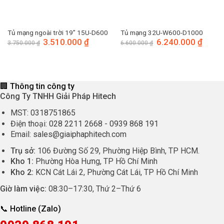
Tủ mạng ngoài trời 19” 15U-D600
Tủ mạng 32U-W600-D1000
Giá
3.510.000
₫
Giá
Giá
6.240.000
₫
Giá
3.750.000
₫
6.600.000
₫
gốc
hiện
gốc
hiện
là:
tại
là:
tại
3.750.000 ₫.
là:
6.600.000 ₫.
là:
3.510.000 ₫.
6.240.
🏢 Thông tin công ty
Công Ty TNHH Giải Pháp Hitech
MST:
0318751865
Điện thoại:
028 2211 2668
-
0939 868 191
Email:
sales@giaiphaphitech.com
Trụ sở:
106 Đường Số 29, Phường Hiệp Bình, TP HCM.
Kho 1:
Phường Hòa Hưng, TP Hồ Chí Minh
Kho 2:
KCN Cát Lái 2, Phường Cát Lái, TP Hồ Chí Minh
Giờ làm việc:
08:30
–
17:30
, Thứ 2–Thứ 6
📞 Hotline (Zalo)