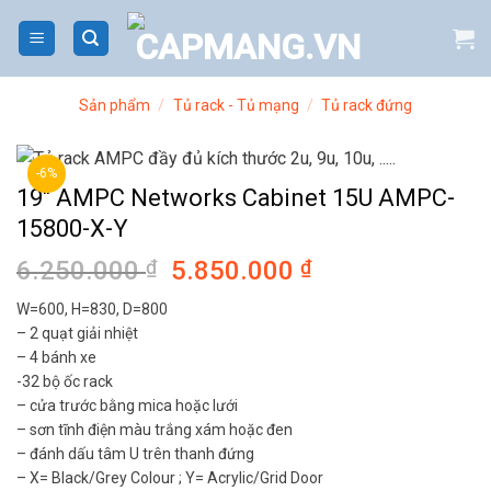
Bỏ
qua
nội
dung
Sản phẩm
/
Tủ rack - Tủ mạng
/
Tủ rack đứng
-6%
19″ AMPC Networks Cabinet 15U AMPC-
15800-X-Y
6.250.000
₫
Giá
5.850.000
₫
Giá
gốc
hiện
W=600, H=830, D=800
là:
tại
– 2 quạt giải nhiệt
6.250.000 ₫.
là:
– 4 bánh xe
5.850.000 ₫.
-32 bộ ốc rack
– cửa trước bằng mica hoặc lưới
– sơn tĩnh điện màu trắng xám hoặc đen
– đánh dấu tâm U trên thanh đứng
– X= Black/Grey Colour ; Y= Acrylic/Grid Door