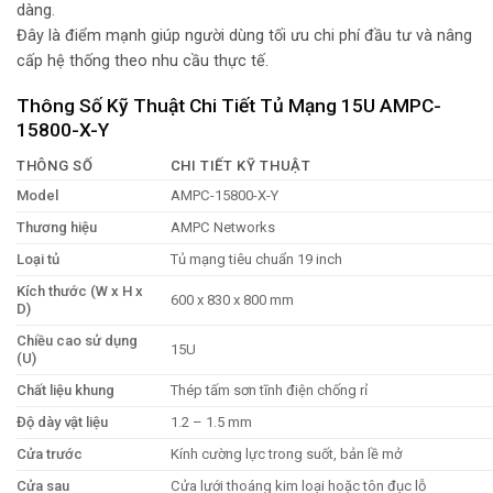
dàng.
Đây là điểm mạnh giúp người dùng tối ưu chi phí đầu tư và nâng
cấp hệ thống theo nhu cầu thực tế.
Thông Số Kỹ Thuật Chi Tiết Tủ Mạng 15U AMPC-
15800-X-Y
THÔNG SỐ
CHI TIẾT KỸ THUẬT
Model
AMPC-15800-X-Y
Thương hiệu
AMPC Networks
Loại tủ
Tủ mạng tiêu chuẩn 19 inch
Kích thước (W x H x
600 x 830 x 800 mm
D)
Chiều cao sử dụng
15U
(U)
Chất liệu khung
Thép tấm sơn tĩnh điện chống rỉ
Độ dày vật liệu
1.2 – 1.5 mm
Cửa trước
Kính cường lực trong suốt, bản lề mở
Cửa sau
Cửa lưới thoáng kim loại hoặc tôn đục lỗ