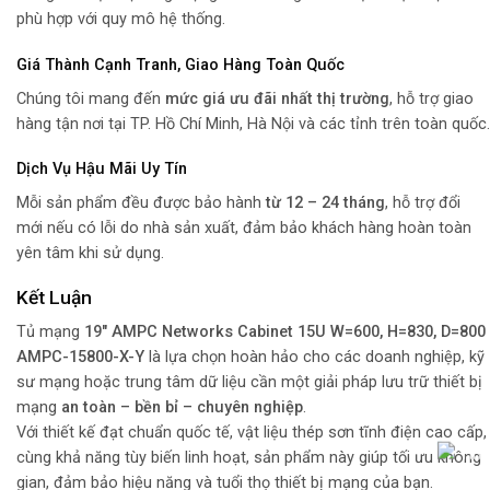
phù hợp với quy mô hệ thống.
Giá Thành Cạnh Tranh, Giao Hàng Toàn Quốc
Chúng tôi mang đến
mức giá ưu đãi nhất thị trường
, hỗ trợ giao
hàng tận nơi tại TP. Hồ Chí Minh, Hà Nội và các tỉnh trên toàn quốc.
Dịch Vụ Hậu Mãi Uy Tín
Mỗi sản phẩm đều được bảo hành
từ 12 – 24 tháng
, hỗ trợ đổi
mới nếu có lỗi do nhà sản xuất, đảm bảo khách hàng hoàn toàn
yên tâm khi sử dụng.
Kết Luận
Tủ mạng
19″ AMPC Networks Cabinet 15U W=600, H=830, D=800
AMPC-15800-X-Y
là lựa chọn hoàn hảo cho các doanh nghiệp, kỹ
sư mạng hoặc trung tâm dữ liệu cần một giải pháp lưu trữ thiết bị
mạng
an toàn – bền bỉ – chuyên nghiệp
.
Với thiết kế đạt chuẩn quốc tế, vật liệu thép sơn tĩnh điện cao cấp,
cùng khả năng tùy biến linh hoạt, sản phẩm này giúp tối ưu không
gian, đảm bảo hiệu năng và tuổi thọ thiết bị mạng của bạn.