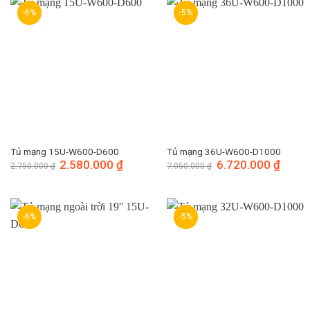
-6%
-5%
Tủ mạng 15U-W600-D600
Tủ mạng 36U-W600-D1000
Giá
2.580.000
₫
Giá
Giá
6.720.000
₫
Giá
2.750.000
₫
7.050.000
₫
gốc
hiện
gốc
hiện
là:
tại
là:
tại
2.750.000 ₫.
là:
7.050.000 ₫.
là:
2.580.000 ₫.
6.720.
-6%
-5%