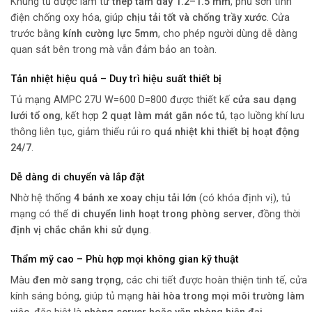
Khung tủ được làm từ
thép tấm dày 1.2–1.5 mm
, phủ sơn tĩnh
điện chống oxy hóa, giúp
chịu tải tốt và chống trầy xước
. Cửa
trước bằng
kính cường lực 5mm
, cho phép người dùng dễ dàng
quan sát bên trong mà vẫn đảm bảo an toàn.
Tản nhiệt hiệu quả – Duy trì hiệu suất thiết bị
Tủ mạng AMPC 27U W=600 D=800 được thiết kế
cửa sau dạng
lưới tổ ong
, kết hợp
2 quạt làm mát gắn nóc tủ
, tạo luồng khí lưu
thông liên tục, giảm thiểu rủi ro
quá nhiệt khi thiết bị hoạt động
24/7
.
Dễ dàng di chuyển và lắp đặt
Nhờ hệ thống
4 bánh xe xoay chịu tải lớn
(có khóa định vị), tủ
mạng có thể
di chuyển linh hoạt trong phòng server
, đồng thời
định vị chắc chắn khi sử dụng
.
Thẩm mỹ cao – Phù hợp mọi không gian kỹ thuật
Màu
đen mờ sang trọng
, các chi tiết được hoàn thiện tinh tế, cửa
kính sáng bóng, giúp tủ mạng
hài hòa trong mọi môi trường làm