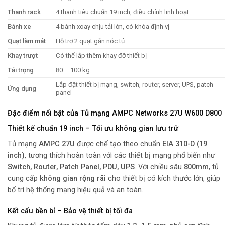
Thanh rack
4 thanh tiêu chuẩn 19 inch, điều chỉnh linh hoạt
Bánh xe
4 bánh xoay chịu tải lớn, có khóa định vị
Quạt làm mát
Hỗ trợ 2 quạt gắn nóc tủ
Khay trượt
Có thể lắp thêm khay đỡ thiết bị
Tải trọng
80 – 100 kg
Lắp đặt thiết bị mạng, switch, router, server, UPS, patch
Ứng dụng
panel
Đặc điểm nổi bật của Tủ mạng AMPC Networks 27U W600 D800
Thiết kế chuẩn 19 inch – Tối ưu không gian lưu trữ
Tủ mạng
AMPC 27U
được chế tạo theo chuẩn
EIA 310-D (19
inch)
, tương thích hoàn toàn với các thiết bị mạng phổ biến như
Switch, Router, Patch Panel, PDU, UPS
. Với chiều sâu
800mm
, tủ
cung cấp
không gian rộng rãi
cho thiết bị có kích thước lớn, giúp
bố trí hệ thống mạng hiệu quả và an toàn.
Kết cấu bền bỉ – Bảo vệ thiết bị tối đa