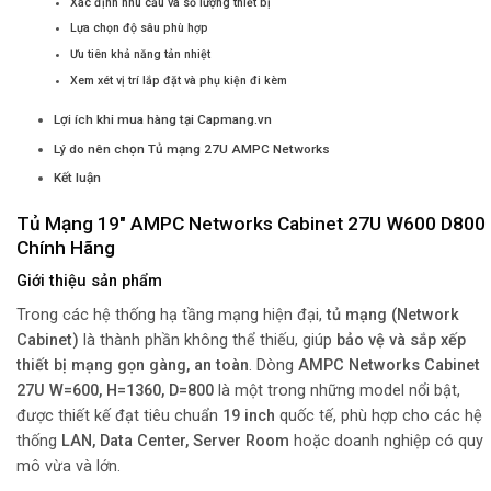
Xác định nhu cầu và số lượng thiết bị
Lựa chọn độ sâu phù hợp
Ưu tiên khả năng tản nhiệt
Xem xét vị trí lắp đặt và phụ kiện đi kèm
Lợi ích khi mua hàng tại Capmang.vn
Lý do nên chọn Tủ mạng 27U AMPC Networks
Kết luận
Tủ Mạng 19″ AMPC Networks Cabinet 27U W600 D800
Chính Hãng
Giới thiệu sản phẩm
Trong các hệ thống hạ tầng mạng hiện đại,
tủ mạng (Network
Cabinet)
là thành phần không thể thiếu, giúp
bảo vệ và sắp xếp
thiết bị mạng gọn gàng, an toàn
. Dòng
AMPC Networks Cabinet
27U W=600, H=1360, D=800
là một trong những model nổi bật,
được thiết kế đạt tiêu chuẩn
19 inch
quốc tế, phù hợp cho các hệ
thống
LAN, Data Center, Server Room
hoặc doanh nghiệp có quy
mô vừa và lớn.