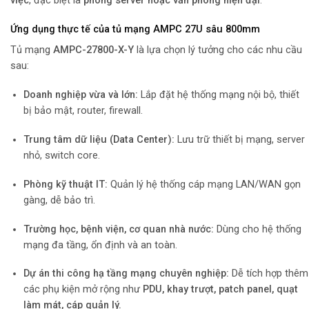
việc
, đặc biệt là
phòng server hoặc văn phòng hiện đại
.
Ứng dụng thực tế của tủ mạng AMPC 27U sâu 800mm
Tủ mạng
AMPC-27800-X-Y
là lựa chọn lý tưởng cho các nhu cầu
sau:
Doanh nghiệp vừa và lớn:
Lắp đặt hệ thống mạng nội bộ, thiết
bị bảo mật, router, firewall.
Trung tâm dữ liệu (Data Center):
Lưu trữ thiết bị mạng, server
nhỏ, switch core.
Phòng kỹ thuật IT:
Quản lý hệ thống cáp mạng LAN/WAN gọn
gàng, dễ bảo trì.
Trường học, bệnh viện, cơ quan nhà nước:
Dùng cho hệ thống
mạng đa tầng, ổn định và an toàn.
Dự án thi công hạ tầng mạng chuyên nghiệp:
Dễ tích hợp thêm
các phụ kiện mở rộng như
PDU, khay trượt, patch panel, quạt
làm mát, cáp quản lý.