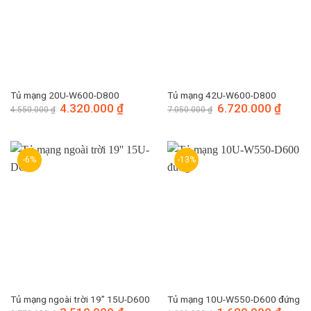
Tủ mạng 20U-W600-D800
Tủ mạng 42U-W600-D800
Giá
4.320.000
₫
Giá
Giá
6.720.000
₫
Giá
4.550.000
₫
7.050.000
₫
gốc
hiện
gốc
hiện
là:
tại
là:
tại
4.550.000 ₫.
là:
7.050.000 ₫.
là:
4.320.000 ₫.
6.720.
-6%
-13%
Tủ mạng ngoài trời 19” 15U-D600
Tủ mạng 10U-W550-D600 đứng