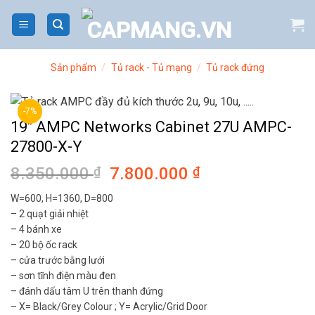
Bỏ
qua
nội
dung
Sản phẩm
/
Tủ rack - Tủ mạng
/
Tủ rack đứng
-7%
19″ AMPC Networks Cabinet 27U AMPC-
27800-X-Y
8.350.000
₫
Giá
7.800.000
₫
Giá
gốc
hiện
W=600, H=1360, D=800
là:
tại
– 2 quạt giải nhiệt
8.350.000 ₫.
là:
– 4 bánh xe
7.800.000 ₫.
– 20 bộ ốc rack
– cửa trước bằng lưới
– sơn tĩnh điện màu đen
– đánh dấu tâm U trên thanh đứng
– X= Black/Grey Colour ; Y= Acrylic/Grid Door