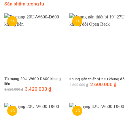
Sản phẩm tương tự
-6%
-7%
Tủ mạng 20U-W600-D600 khung
Khung gắn thiết bị 27U khung đôi
liền
Giá
2.600.000
₫
Giá
2.800.000
₫
gốc
hiện
Giá
3.420.000
₫
Giá
3.650.000
₫
là:
tại
gốc
hiện
2.800.000 ₫.
là:
là:
tại
2.600.
3.650.000 ₫.
là:
3.420.000 ₫.
-5%
-5%