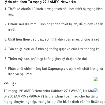
Lý do nên chọn Tủ mạng 27U AMPC Networks
Thiết kế
chuẩn 19 inch
, tương thích hầu hết thiết bị mạng hiện
nay.
Chiều sâu 800mm
– linh hoạt cho thiết bị lớn, dễ đi dây và tản
nhiệt.
Chất liệu thép cao cấp
, sơn tĩnh điện bền màu, chống rỉ sét.
Tản nhiệt hiệu quả
nhờ hệ thống quạt và cửa lưới thoáng khí.
Thẩm mỹ cao
, phù hợp không gian kỹ thuật hiện đại.
Phân phối chính hãng bởi Capmang.vn
, cam kết chất lượng và
dịch vụ hậu mãi.
Kết luận
Tủ mạng
19″ AMPC Networks Cabinet 27U W=600, H=1360,
D=800 (AMPC-27800-X-Y)
là
giải pháp hoàn hảo cho hạ tầng
mạng chuyên nghiệp
, mang lại sự
bền bỉ, ổn định và tính linh hoạt