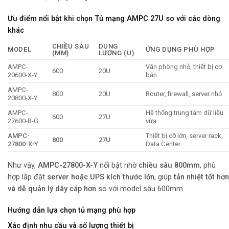
Ưu điểm nổi bật khi chọn Tủ mạng AMPC 27U so với các dòng
khác
CHIỀU SÂU
DUNG
MODEL
ỨNG DỤNG PHÙ HỢP
(MM)
LƯỢNG (U)
AMPC-
Văn phòng nhỏ, thiết bị cơ
600
20U
20600-X-Y
bản
AMPC-
800
20U
Router, firewall, server nhỏ
20800-X-Y
AMPC-
Hệ thống trung tâm dữ liệu
600
27U
27600-B-G
vừa
AMPC-
Thiết bị cỡ lớn, server rack,
800
27U
27800-X-Y
Data Center
Như vậy,
AMPC-27800-X-Y
nổi bật nhờ
chiều sâu 800mm
, phù
hợp lắp đặt
server hoặc UPS kích thước lớn
, giúp
tản nhiệt tốt hơn
và dễ quản lý dây cáp hơn
so với model sâu 600mm.
Hướng dẫn lựa chọn tủ mạng phù hợp
Xác định nhu cầu và số lượng thiết bị