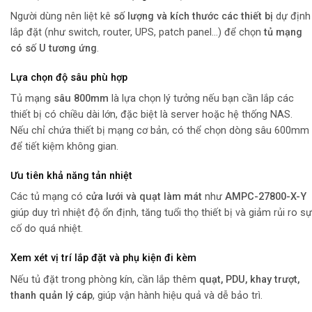
Người dùng nên liệt kê
số lượng và kích thước các thiết bị
dự định
lắp đặt (như switch, router, UPS, patch panel…) để chọn
tủ mạng
có số U tương ứng
.
Lựa chọn độ sâu phù hợp
Tủ mạng
sâu 800mm
là lựa chọn lý tưởng nếu bạn cần lắp các
thiết bị có chiều dài lớn, đặc biệt là server hoặc hệ thống NAS.
Nếu chỉ chứa thiết bị mạng cơ bản, có thể chọn dòng sâu 600mm
để tiết kiệm không gian.
Ưu tiên khả năng tản nhiệt
Các tủ mạng có
cửa lưới và quạt làm mát
như
AMPC-27800-X-Y
giúp duy trì nhiệt độ ổn định, tăng tuổi thọ thiết bị và giảm rủi ro sự
cố do quá nhiệt.
Xem xét vị trí lắp đặt và phụ kiện đi kèm
Nếu tủ đặt trong phòng kín, cần lắp thêm
quạt, PDU, khay trượt,
thanh quản lý cáp
, giúp vận hành hiệu quả và dễ bảo trì.