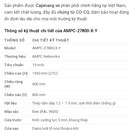
Sản phẩm được
Capmang.vn
phân phối chính hãng tại Việt Nam,
cam kết chất lượng, đầy đủ
chứng từ CO-CQ
, đảm bảo hoạt động
ổn định lâu dài cho mọi môi trường kỹ thuật.
Thông số kỹ thuật chi tiết của AMPC-27800-X-Y
THÔNG SỐ
CHI TIẾT KỸ THUẬT
Model
AMPC-27800-X-Y
Thương hiệu
AMPC Networks
Tiêu chuẩn
19 inch
Chiều cao (H)
1360 mm (27U)
Chiều rộng
600 mm
(W)
Chiều sâu (D)
800 mm
Vật liệu
Thép tấm dày 1.2 – 1.5 mm, sơn tĩnh điện chống gỉ
Màu sắc
Đen (RAL 9005)
Cửa trước
Kính cường lực 5 mm, khung thép
Cửa sau
Dạng lưới tổ ong thoáng khí