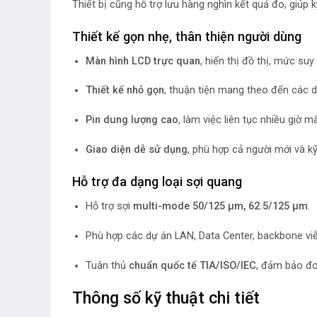
Thiết bị cũng hỗ trợ lưu hàng nghìn kết quả đo, giúp k
Thiết kế gọn nhẹ, thân thiện người dùng
Màn hình LCD trực quan
, hiển thị đồ thị, mức suy h
Thiết kế nhỏ gọn
, thuận tiện mang theo đến các 
Pin dung lượng cao
, làm việc liên tục nhiều giờ m
Giao diện dễ sử dụng
, phù hợp cả người mới và 
Hỗ trợ đa dạng loại sợi quang
Hỗ trợ sợi
multi-mode 50/125 µm, 62.5/125 µm
.
Phù hợp các dự án LAN, Data Center, backbone viễ
Tuân thủ
chuẩn quốc tế TIA/ISO/IEC
, đảm bảo đo
Thông số kỹ thuật chi tiết