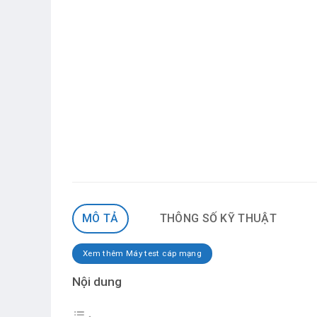
MÔ TẢ
THÔNG SỐ KỸ THUẬT
Xem thêm Máy test cáp mạng
Nội dung