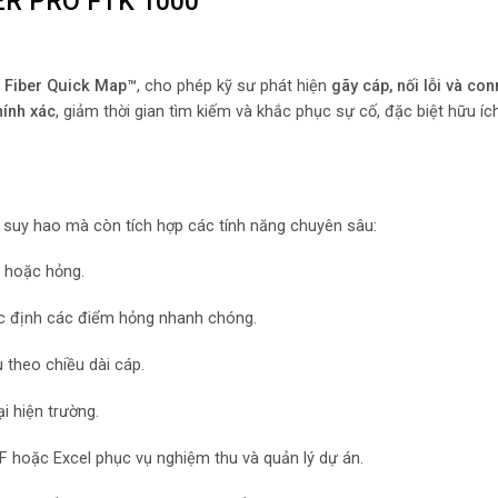
BER PRO FTK 1000
ệ
Fiber Quick Map™
, cho phép kỹ sư phát hiện
gãy cáp, nối lỗi và co
chính xác
, giảm thời gian tìm kiếm và khắc phục sự cố, đặc biệt hữu íc
suy hao mà còn tích hợp các tính năng chuyên sâu:
t hoặc hỏng.
ác định các điểm hỏng nhanh chóng.
u theo chiều dài cáp.
ại hiện trường.
F hoặc Excel phục vụ nghiệm thu và quản lý dự án.