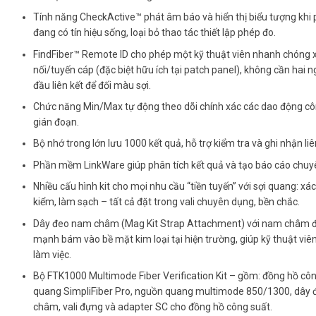
Tính năng CheckActive™ phát âm báo và hiển thị biểu tượng khi p
đang có tín hiệu sống, loại bỏ thao tác thiết lập phép đo.
FindFiber™ Remote ID cho phép một kỹ thuật viên nhanh chóng x
nối/tuyến cáp (đặc biệt hữu ích tại patch panel), không cần hai n
đầu liên kết để đối màu sợi.
Chức năng Min/Max tự động theo dõi chính xác các dao động cô
gián đoạn.
Bộ nhớ trong lớn lưu 1000 kết quả, hỗ trợ kiểm tra và ghi nhận liê
Phần mềm LinkWare giúp phân tích kết quả và tạo báo cáo chuy
Nhiều cấu hình kit cho mọi nhu cầu “tiền tuyến” với sợi quang: xác
kiểm, làm sạch – tất cả đặt trong vali chuyên dụng, bền chắc.
Dây đeo nam châm (Mag Kit Strap Attachment) với nam châm 
mạnh bám vào bề mặt kim loại tại hiện trường, giúp kỹ thuật viê
làm việc.
Bộ FTK1000 Multimode Fiber Verification Kit – gồm: đồng hồ cô
quang SimpliFiber Pro, nguồn quang multimode 850/1300, dây
châm, vali đựng và adapter SC cho đồng hồ công suất.