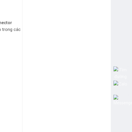
nnector
h trong các