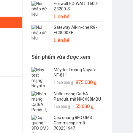
Firewall RG-WALL 1600-
là:
tại
000 số lượng
Z3200-S
1.500.000 ₫.
là:
Liên hệ
1.360.000 ₫.
Gateway All-in-one RG-
EG3000XE
Liên hệ
Sản phẩm vừa được xem
Máy test mạng Noyafa
NF-811
Giá
975.000
₫
Giá
1.060.000
₫
gốc
hiện
Nhân mạng Cat6A
là:
tại
Panduit, mã NK6X88MBU
1.060.000 ₫.
là:
Giá
155.000
₫
Giá
975.000 ₫.
160.000
₫
gốc
hiện
Cáp quang 8FO OM3
là:
tại
Commscope mã
160.000 ₫.
là:
760251947
155.000 ₫.