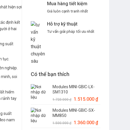
Mua hàng tiết kiệm
hát hiện sợi
Giá luôn cạnh tranh nhất
ác định kết
Hỗ trợ kỹ thuật
gười ở hai
Tư vấn giải pháp tối ưu nhất
ng suất
n tục.
ên nghiệp.
Có thể bạn thích
 minh, soi
Modules MINI-GBIC-LX-
đất hiếm
SM1310
n rảnh tay
Giá
1.515.000
₫
Giá
1.720.000
₫
gốc
hiện
Modules MINI-GBIC-SX-
là:
tại
ng suất
MM850
1.720.000 ₫.
là:
 đeo nam
Giá
1.360.000
₫
Giá
1.515.000 ₫.
1.500.000
₫
gốc
hiện