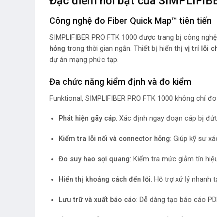
Đặc điểm nổi bật của SIMPLIFI
Công nghệ đo Fiber Quick Map™ tiên tiến
SIMPLIFIBER PRO FTK 1000 được trang bị công ngh
hỏng
trong thời gian ngắn. Thiết bị hiển thị
vị trí lỗi 
dự án mạng phức tạp.
Đa chức năng kiểm định và đo kiểm
Funktional, SIMPLIFIBER PRO FTK 1000 không chỉ đo 
Phát hiện gãy cáp
: Xác định ngay đoạn cáp bị đứ
Kiểm tra lỗi nối và connector hỏng
: Giúp kỹ sư x
Đo suy hao sợi quang
: Kiểm tra mức giảm tín hiệ
Hiển thị khoảng cách đến lỗi
: Hỗ trợ xử lý nhanh t
Lưu trữ và xuất báo cáo
: Dễ dàng tạo báo cáo PD