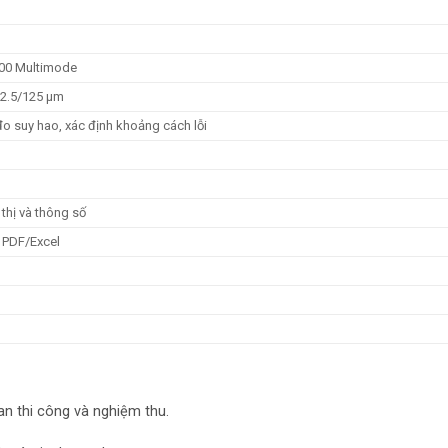
00 Multimode
62.5/125 µm
 đo suy hao, xác định khoảng cách lỗi
thị và thông số
 PDF/Excel
gian thi công và nghiệm thu.