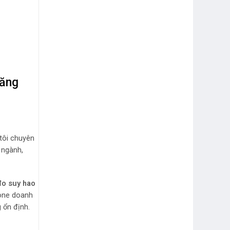
năng
 tôi chuyên
 ngành,
đo suy hao
bone doanh
 ổn định.