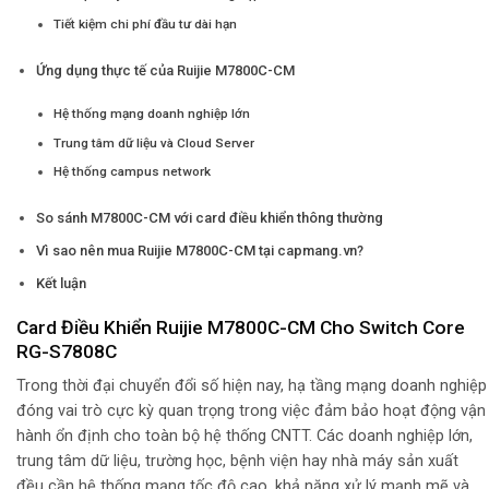
Tiết kiệm chi phí đầu tư dài hạn
Ứng dụng thực tế của Ruijie M7800C-CM
Hệ thống mạng doanh nghiệp lớn
Trung tâm dữ liệu và Cloud Server
Hệ thống campus network
So sánh M7800C-CM với card điều khiển thông thường
Vì sao nên mua Ruijie M7800C-CM tại capmang.vn?
Kết luận
Card Điều Khiển Ruijie M7800C-CM Cho Switch Core
RG-S7808C
Trong thời đại chuyển đổi số hiện nay, hạ tầng mạng doanh nghiệp
đóng vai trò cực kỳ quan trọng trong việc đảm bảo hoạt động vận
hành ổn định cho toàn bộ hệ thống CNTT. Các doanh nghiệp lớn,
trung tâm dữ liệu, trường học, bệnh viện hay nhà máy sản xuất
đều cần hệ thống mạng tốc độ cao, khả năng xử lý mạnh mẽ và