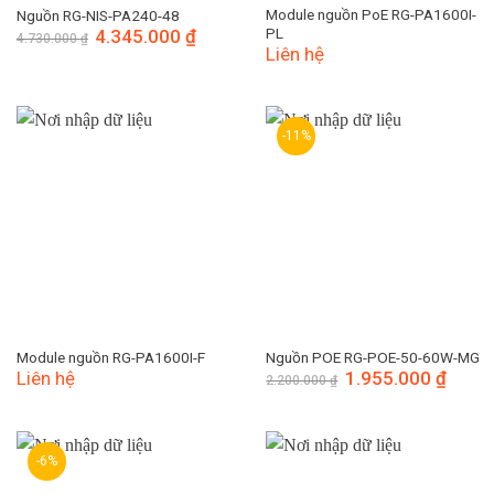
Module nguồn PoE RG-PA1600I-
Nguồn RG-NIS-PA240-48
PL
Giá
4.345.000
₫
Giá
4.730.000
₫
gốc
hiện
Liên hệ
là:
tại
4.730.000 ₫.
là:
4.345.000 ₫.
-11%
Module nguồn RG-PA1600I-F
Nguồn POE RG-POE-50-60W-MG
Liên hệ
Giá
1.955.000
₫
Giá
2.200.000
₫
gốc
hiện
là:
tại
2.200.000 ₫.
là:
1.955.
-6%