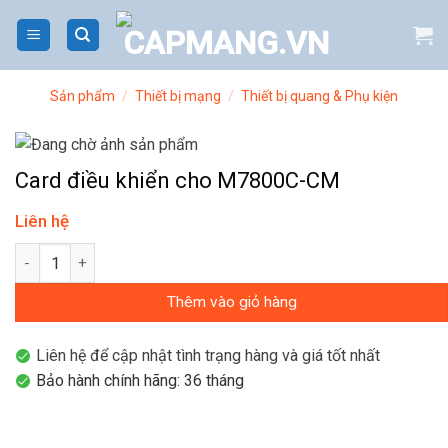
Bỏ
qua
nội
dung
Sản phẩm
/
Thiết bị mạng
/
Thiết bị quang & Phụ kiện
Card điều khiển cho M7800C-CM
Liên hệ
Card điều khiển cho M7800C-CM số lượng
Thêm vào giỏ hàng
Liên hệ để cập nhật tình trạng hàng và giá tốt nhất
Bảo hành chính hãng: 36 tháng