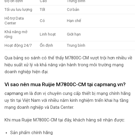
Độ ổn định
Cao
Trung bình
Tối ưu lưu lượng
Tốt
Cơ bản
Hỗ trợ Data
Có
Hạn chế
Center
Khả năng mở
Linh hoạt
Giới hạn
rộng
Hoạt động 24/7
Ổn định
Trung bình
Qua bảng so sánh có thể thấy M7800C-CM vượt trội hơn nhiều về
hiệu suất xử lý và khả năng vận hành trong môi trường mạng
doanh nghiệp hiện đại.
Vì sao nên mua Ruijie M7800C-CM tại capmang.vn?
capmang.vn
là đơn vị chuyên cung cấp thiết bị mạng chính hãng
uy tín tại Việt Nam với nhiều năm kinh nghiệm triển khai hạ tầng
mạng doanh nghiệp và Data Center.
Khi mua Ruijie M7800C-CM tại đây, khách hàng sẽ nhận được:
Sản phẩm chính hãng