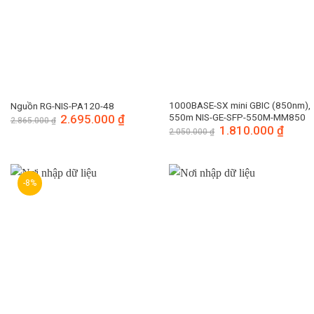
1000BASE-SX mini GBIC (850nm),
Nguồn RG-NIS-PA120-48
550m NIS-GE-SFP-550M-MM850
Giá
2.695.000
₫
Giá
2.865.000
₫
gốc
hiện
Giá
1.810.000
₫
Giá
2.050.000
₫
là:
tại
gốc
hiện
2.865.000 ₫.
là:
là:
tại
2.695.000 ₫.
2.050.000 ₫.
là:
1.810.
-8%