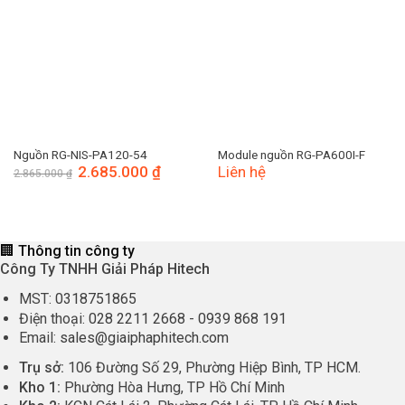
Nguồn RG-NIS-PA120-54
Module nguồn RG-PA600I-F
Giá
2.685.000
₫
Giá
Liên hệ
2.865.000
₫
gốc
hiện
là:
tại
2.865.000 ₫.
là:
2.685.000 ₫.
🏢 Thông tin công ty
Công Ty TNHH Giải Pháp Hitech
MST:
0318751865
Điện thoại:
028 2211 2668
-
0939 868 191
Email:
sales@giaiphaphitech.com
Trụ sở:
106 Đường Số 29, Phường Hiệp Bình, TP HCM.
Kho 1:
Phường Hòa Hưng, TP Hồ Chí Minh