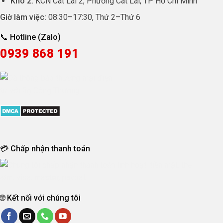
Kho 2:
KCN Cát Lái 2, Phường Cát Lái, TP Hồ Chí Minh
Giờ làm việc:
08:30
–
17:30
, Thứ 2–Thứ 6
📞 Hotline (Zalo)
0939 868 191
💳 Chấp nhận thanh toán
🌐 Kết nối với chúng tôi