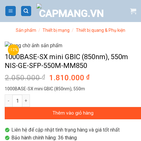
Bỏ
qua
nội
dung
Sản phẩm
/
Thiết bị mạng
/
Thiết bị quang & Phụ kiện
-12%
1000BASE-SX mini GBIC (850nm), 550m
NIS-GE-SFP-550M-MM850
2.050.000
₫
Giá
1.810.000
₫
Giá
gốc
hiện
1000BASE-SX mini GBIC (850nm), 550m
là:
tại
1000BASE-SX mini GBIC (850nm), 550m NIS-GE-SFP-550M-MM85
2.050.000 ₫.
là:
1.810.000 ₫.
Thêm vào giỏ hàng
Liên hệ để cập nhật tình trạng hàng và giá tốt nhất
Bảo hành chính hãng: 36 tháng