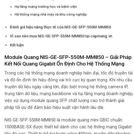
Hạ tầng mạng trường học và bệnh viện
Hệ thống mạng nhà máy và khu công nghiệp
Đánh giá hiệu năng thực tế của NIS-GE-SFP-550M-MM850
Vì sao nên mua NIS-GE-SFP-550M-MM850 tại capmang.vn
Kết luận
Module Quang NIS-GE-SFP-550M-MM850 – Giải Pháp
Kết Nối Quang Gigabit Ổn Định Cho Hệ Thống Mạng
Trong các hệ thống mạng doanh nghiệp hiện đại, tốc độ truyền tải
và độ ổn định tín hiệu đóng vai trò cực kỳ quan trọng. Khi nhu cầu
truyền dữ liệu ngày càng lớn, đặc biệt trong hệ thống camera IP,
trung tâm dữ liệu, mạng backbone và hạ tầng mạng doanh nghiệp,
việc sử dụng module quang SFP chất lượng cao trở thành giải
pháp tối ưu để đảm bảo hiệu suất vận hành lâu dài.
NIS-GE-SFP-550M-MM850 là module quang mini GBIC chuẩn
1000BASE-SX được thiết kế dành cho các hệ thống mạng Gigabit
tốc độ cao. Thiết bị hỗ trợ bước sóng 850nm, truyền dẫn khoảng