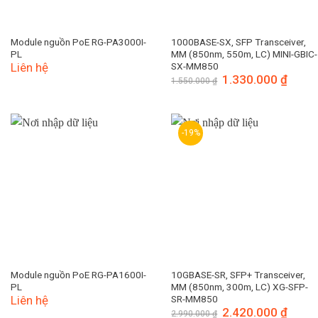
Module nguồn PoE RG-PA3000I-
1000BASE-SX, SFP Transceiver,
PL
MM (850nm, 550m, LC) MINI-GBIC-
Liên hệ
SX-MM850
Giá
1.330.000
₫
Giá
1.550.000
₫
gốc
hiện
là:
tại
1.550.000 ₫.
là:
1.330.
-19%
Module nguồn PoE RG-PA1600I-
10GBASE-SR, SFP+ Transceiver,
PL
MM (850nm, 300m, LC) XG-SFP-
Liên hệ
SR-MM850
Giá
2.420.000
₫
Giá
2.990.000
₫