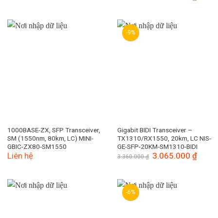
gốc
hiện
là:
tại
2.990.000 ₫.
là:
2.420.
-9%
1000BASE-ZX, SFP Transceiver,
Gigabit BIDI Transceiver –
SM (1550nm, 80km, LC) MINI-
TX1310/RX1550, 20km, LC NIS-
GBIC-ZX80-SM1550
GE-SFP-20KM-SM1310-BIDI
Liên hệ
Giá
3.065.000
₫
Giá
3.360.000
₫
gốc
hiện
là:
tại
3.360.000 ₫.
là:
3.065.
-6%