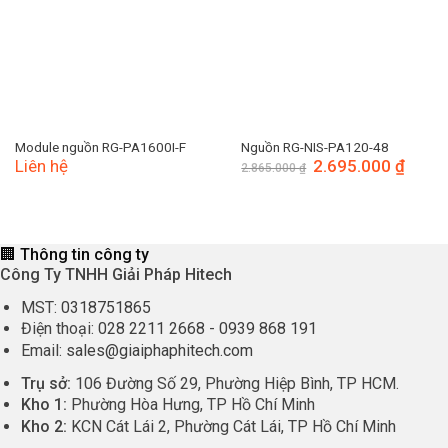
Module nguồn RG-PA1600I-F
Nguồn RG-NIS-PA120-48
Liên hệ
Giá
2.695.000
₫
Giá
2.865.000
₫
gốc
hiện
là:
tại
2.865.000 ₫.
là:
2.695.
🏢 Thông tin công ty
Công Ty TNHH Giải Pháp Hitech
MST:
0318751865
Điện thoại:
028 2211 2668
-
0939 868 191
Email:
sales@giaiphaphitech.com
Trụ sở:
106 Đường Số 29, Phường Hiệp Bình, TP HCM.
Kho 1:
Phường Hòa Hưng, TP Hồ Chí Minh
Kho 2:
KCN Cát Lái 2, Phường Cát Lái, TP Hồ Chí Minh