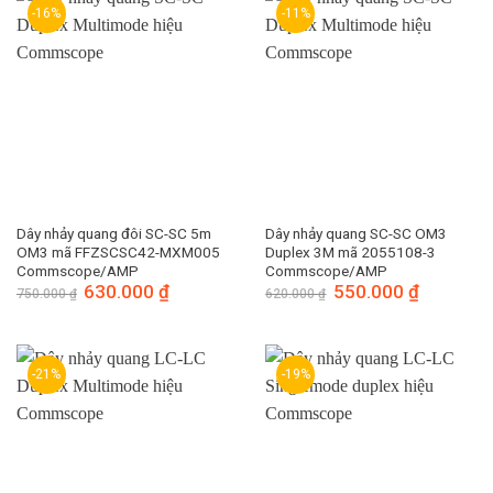
-16%
-11%
Dây nhảy quang đôi SC-SC 5m
Dây nhảy quang SC-SC OM3
OM3 mã FFZSCSC42-MXM005
Duplex 3M mã 2055108-3
Commscope/AMP
Commscope/AMP
Giá
630.000
₫
Giá
Giá
550.000
₫
Giá
750.000
₫
620.000
₫
gốc
hiện
gốc
hiện
là:
tại
là:
tại
750.000 ₫.
là:
620.000 ₫.
là:
630.000 ₫.
550.000 ₫.
-21%
-19%