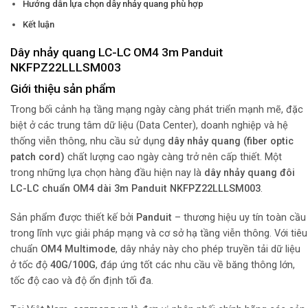
Hướng dẫn lựa chọn dây nhảy quang phù hợp
Kết luận
Dây nhảy quang LC-LC OM4 3m Panduit
NKFPZ22LLLSM003
Giới thiệu sản phẩm
Trong bối cảnh hạ tầng mạng ngày càng phát triển mạnh mẽ, đặc
biệt ở các trung tâm dữ liệu (Data Center), doanh nghiệp và hệ
thống viễn thông, nhu cầu sử dụng
dây nhảy quang (fiber optic
patch cord)
chất lượng cao ngày càng trở nên cấp thiết. Một
trong những lựa chọn hàng đầu hiện nay là
dây nhảy quang đôi
LC-LC chuẩn OM4 dài 3m Panduit NKFPZ22LLLSM003
.
Sản phẩm được thiết kế bởi
Panduit
– thương hiệu uy tín toàn cầu
trong lĩnh vực giải pháp mạng và cơ sở hạ tầng viễn thông. Với tiêu
chuẩn
OM4 Multimode
, dây nhảy này cho phép truyền tải dữ liệu
ở tốc độ
40G/100G
, đáp ứng tốt các nhu cầu về băng thông lớn,
tốc độ cao và độ ổn định tối đa.