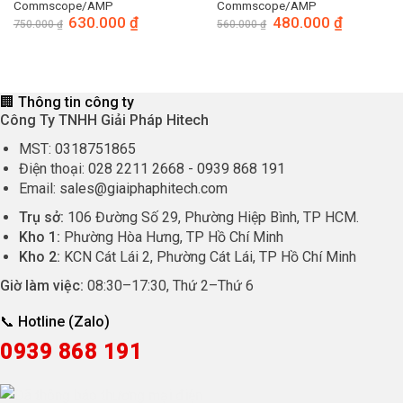
Commscope/AMP
Commscope/AMP
Giá
630.000
₫
Giá
Giá
480.000
₫
Giá
750.000
₫
560.000
₫
gốc
hiện
gốc
hiện
là:
tại
là:
tại
750.000 ₫.
là:
560.000 ₫.
là:
630.000 ₫.
480.000 ₫.
🏢 Thông tin công ty
Công Ty TNHH Giải Pháp Hitech
MST:
0318751865
Điện thoại:
028 2211 2668
-
0939 868 191
Email:
sales@giaiphaphitech.com
Trụ sở:
106 Đường Số 29, Phường Hiệp Bình, TP HCM.
Kho 1:
Phường Hòa Hưng, TP Hồ Chí Minh
Kho 2:
KCN Cát Lái 2, Phường Cát Lái, TP Hồ Chí Minh
Giờ làm việc:
08:30
–
17:30
, Thứ 2–Thứ 6
📞 Hotline (Zalo)
0939 868 191