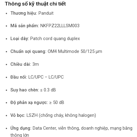
Thông số kỹ thuật chi tiết
Thương hiệu:
Panduit
Mã sản phẩm:
NKFPZ22LLLSM003
Loại dây:
Patch cord quang duplex
Chuẩn sợi quang:
OM4 Multimode 50/125 µm
Chiều dài:
3m
Đầu nối:
LC/UPC – LC/UPC
Suy hao chèn:
≤ 0.3 dB
Độ phản xạ ngược:
≥ 50 dB
Vỏ bọc:
LSZH (chống cháy, không halogen)
Ứng dụng:
Data Center, viễn thông, doanh nghiệp, mạng băng
thông lớn