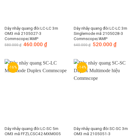
Dây nhảy quang đôi LC-LC 3m
Dây nhảy quang đôi LC-LC 3m
OM3 mã 2105027-3
Singlemode mã 2105028-3
Commscope/AMP
Commscope/AMP
Giá
460.000
₫
Giá
Giá
520.000
₫
Giá
580.000
₫
640.000
₫
gốc
hiện
gốc
hiện
là:
tại
là:
tại
580.000 ₫.
là:
640.000 ₫.
là:
460.000 ₫.
520.000 ₫.
-16%
-14%
Dây nhảy quang đôi LC-SC 5m
Dây nhảy quang đôi SC-SC 3m
OM3 mã FFZLCSC42-MXM005
OM3 mã 2105051-3