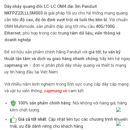
Dây nhảy quang đôi LC-LC OM4 dài 3m Panduit
NKFPZ22LLLSM003
là giải pháp tối ưu cho hệ thống mạng quang
cần
tốc độ cao, độ ổn định vượt trội và tuổi thọ bền bỉ
. Với chuẩn
OM4 Multimode, sản phẩm đáp ứng tốt nhu cầu
40G/100G
Ethernet
, phù hợp trong các
trung tâm dữ liệu, viễn thông và
doanh nghiệp
.
Để sở hữu sản phẩm chính hãng Panduit với
giá tốt, tư vấn kỹ
thuật tận tâm và dịch vụ giao hàng nhanh chóng
, hãy liên hệ ngay
capmang.vn
– đơn vị phân phối dây nhảy quang và thiết bị mạng
uy tín hàng đầu tại Việt Nam.
Với nhiều năm kinh nghiệm trong lĩnh vực cung cấp dây cáp mạng
và vật tư viễn thông,
capmang.vn
cam kết:
100% sản phẩm chính hãng:
Nói không với hàng giả, hàng
kém chất lượng.
Giá cả tốt nhất:
Cập nhật liên tục các chương trình khuyến
mãi, ưu đãi dành riêng cho khách hàng.