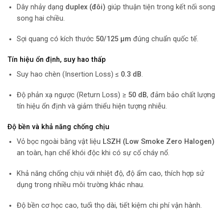
Dây nhảy dạng
duplex (đôi)
giúp thuận tiện trong kết nối song
song hai chiều.
Sợi quang có kích thước
50/125 µm
đúng chuẩn quốc tế.
Tín hiệu ổn định, suy hao thấp
Suy hao chèn (Insertion Loss) ≤
0.3 dB
.
Độ phản xạ ngược (Return Loss) ≥
50 dB
, đảm bảo chất lượng
tín hiệu ổn định và giảm thiểu hiện tượng nhiễu.
Độ bền và khả năng chống chịu
Vỏ bọc ngoài bằng vật liệu
LSZH (Low Smoke Zero Halogen)
an toàn, hạn chế khói độc khi có sự cố cháy nổ.
Khả năng chống chịu với nhiệt độ, độ ẩm cao, thích hợp sử
dụng trong nhiều môi trường khác nhau.
Độ bền cơ học cao, tuổi thọ dài, tiết kiệm chi phí vận hành.