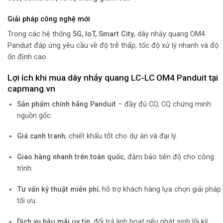
Giải pháp công nghệ mới
Trong các hệ thống
5G, IoT, Smart City
, dây nhảy quang OM4
Panduit đáp ứng yêu cầu về độ trễ thấp, tốc độ xử lý nhanh và độ
ổn định cao.
Lợi ích khi mua dây nhảy quang LC-LC OM4 Panduit tại
capmang.vn
Sản phẩm chính hãng Panduit
– đầy đủ CO, CQ chứng minh
nguồn gốc.
Giá cạnh tranh
, chiết khấu tốt cho dự án và đại lý.
Giao hàng nhanh trên toàn quốc
, đảm bảo tiến độ cho công
trình.
Tư vấn kỹ thuật miễn phí
, hỗ trợ khách hàng lựa chọn giải pháp
tối ưu.
Dịch vụ hậu mãi uy tín
, đổi trả linh hoạt nếu phát sinh lỗi kỹ