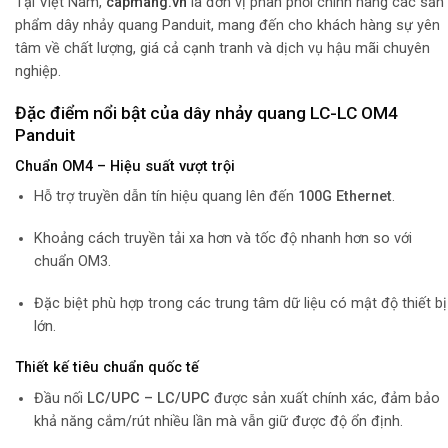
Tại Việt Nam,
capmang.vn
là đơn vị phân phối chính hãng các sản
phẩm dây nhảy quang Panduit, mang đến cho khách hàng sự yên
tâm về chất lượng, giá cả cạnh tranh và dịch vụ hậu mãi chuyên
nghiệp.
Đặc điểm nổi bật của dây nhảy quang LC-LC OM4
Panduit
Chuẩn OM4 – Hiệu suất vượt trội
Hỗ trợ truyền dẫn tín hiệu quang lên đến
100G Ethernet
.
Khoảng cách truyền tải xa hơn và tốc độ nhanh hơn so với
chuẩn OM3.
Đặc biệt phù hợp trong các trung tâm dữ liệu có mật độ thiết bị
lớn.
Thiết kế tiêu chuẩn quốc tế
Đầu nối
LC/UPC – LC/UPC
được sản xuất chính xác, đảm bảo
khả năng cắm/rút nhiều lần mà vẫn giữ được độ ổn định.