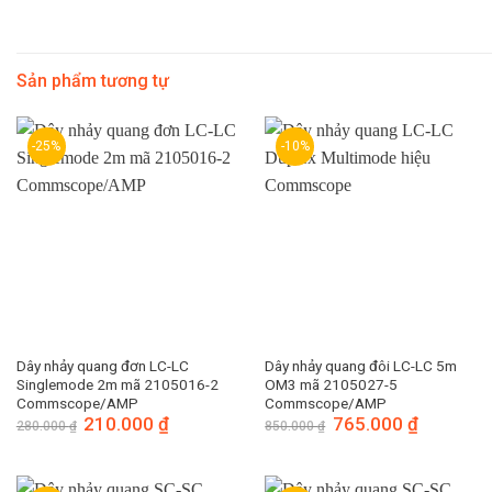
Sản phẩm tương tự
-25%
-10%
Dây nhảy quang đơn LC-LC
Dây nhảy quang đôi LC-LC 5m
Singlemode 2m mã 2105016-2
OM3 mã 2105027-5
Commscope/AMP
Commscope/AMP
Giá
210.000
₫
Giá
Giá
765.000
₫
Giá
280.000
₫
850.000
₫
gốc
hiện
gốc
hiện
là:
tại
là:
tại
280.000 ₫.
là:
850.000 ₫.
là:
210.000 ₫.
765.000 ₫.