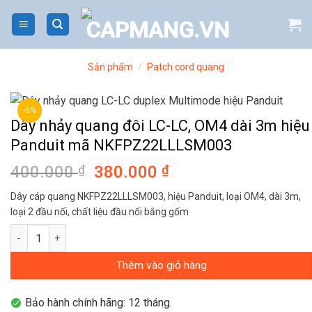
Bỏ
qua
nội
dung
Sản phẩm
/
Patch cord quang
-5%
Dây nhảy quang đôi LC-LC, OM4 dài 3m hiệu
Panduit mã NKFPZ22LLLSM003
400.000
₫
Giá
380.000
₫
Giá
gốc
hiện
Dây cáp quang NKFPZ22LLLSM003, hiệu Panduit, loại OM4, dài 3m,
là:
tại
loại 2 đầu nối, chất liệu đầu nối bằng gốm
400.000 ₫.
là:
Dây nhảy quang đôi LC-LC, OM4 dài 3m hiệu Panduit mã NKFPZ
380.000 ₫.
Thêm vào giỏ hàng
Bảo hành chính hãng: 12 tháng.