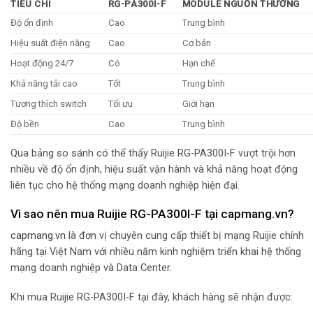
TIÊU CHÍ
RG-PA300I-F
MODULE NGUỒN THƯỜNG
Độ ổn định
Cao
Trung bình
Hiệu suất điện năng
Cao
Cơ bản
Hoạt động 24/7
Có
Hạn chế
Khả năng tải cao
Tốt
Trung bình
Tương thích switch
Tối ưu
Giới hạn
Độ bền
Cao
Trung bình
Qua bảng so sánh có thể thấy Ruijie RG-PA300I-F vượt trội hơn
nhiều về độ ổn định, hiệu suất vận hành và khả năng hoạt động
liên tục cho hệ thống mạng doanh nghiệp hiện đại.
Vì sao nên mua Ruijie RG-PA300I-F tại capmang.vn?
capmang.vn
là đơn vị chuyên cung cấp thiết bị mạng Ruijie chính
hãng tại Việt Nam với nhiều năm kinh nghiệm triển khai hệ thống
mạng doanh nghiệp và Data Center.
Khi mua Ruijie RG-PA300I-F tại đây, khách hàng sẽ nhận được: