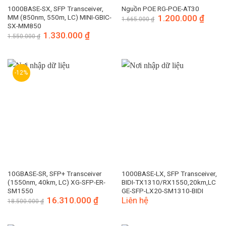
1000BASE-SX, SFP Transceiver,
Nguồn POE RG-POE-AT30
MM (850nm, 550m, LC) MINI-GBIC-
Giá
1.200.000
₫
Giá
1.665.000
₫
gốc
hiện
SX-MM850
là:
tại
Giá
1.330.000
₫
Giá
1.550.000
₫
1.665.000 ₫.
là:
gốc
hiện
1.200.
là:
tại
1.550.000 ₫.
là:
1.330.000 ₫.
-12%
10GBASE-SR, SFP+ Transceiver
1000BASE-LX, SFP Transceiver,
(1550nm, 40km, LC) XG-SFP-ER-
BIDI-TX1310/RX1550,20km,LC
SM1550
GE-SFP-LX20-SM1310-BIDI
Giá
16.310.000
₫
Giá
Liên hệ
18.500.000
₫
gốc
hiện
là:
tại
18.500.000 ₫.
là:
16.310.000 ₫.