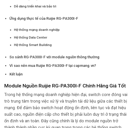
Dễ dàng triển khai và bảo trì
Ứng dụng thực tế của Ruijie RG-PA300I-F
Hệ thống mạng doanh nghiệp
Hệ thống Data Center
Hệ thống Smart Building
So sánh RG-PA300I-F với module nguồn thông thường
Vì sao nên mua Ruijie RG-PA300I-F tại capmang.vn?
Kết luận
Module Nguồn Ruijie RG-PA300I-F Chính Hãng Giá Tốt
Trong hệ thống mạng doanh nghiệp hiện đại, switch core đóng vai
trò trung tâm trong việc xử lý và truyền tải dữ liệu giữa các thiết bị
mạng. Để đảm bảo switch hoạt động ổn định, liên tục và đạt hiệu
suất cao, nguồn điện cấp cho thiết bị phải luôn duy trì ở trạng thái
ổn định và an toàn. Đây cũng chính là lý do module nguồn trở
thành thành phần cực kỳ quan trọng trong các hệ thống switch