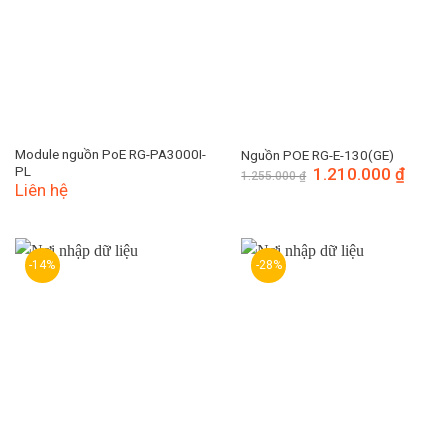
Module nguồn PoE RG-PA3000I-
Nguồn POE RG-E-130(GE)
PL
Giá
1.210.000
₫
Giá
1.255.000
₫
gốc
hiện
Liên hệ
là:
tại
1.255.000 ₫.
là:
1.210.
-14%
-28%