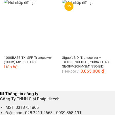
-9%
1000BASE-TX, SFP Transceiver
Gigabit BIDI Transceiver –
(100m) Mini-GBIC-GT
TX1550/RX1310, 20km, LC NIS-
Liên hệ
GE-SFP-20KM-SM1550-BIDI
Giá
3.065.000
₫
Giá
3.360.000
₫
gốc
hiện
là:
tại
3.360.000 ₫.
là:
3.065.
🏢 Thông tin công ty
Công Ty TNHH Giải Pháp Hitech
MST:
0318751865
Điện thoại:
028 2211 2668
-
0939 868 191