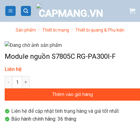
Bỏ
qua
nội
dung
Sản phẩm
/
Thiết bị mạng
/
Thiết bị quang & Phụ kiện
Module nguồn S7805C RG-PA300I-F
Liên hệ
Module nguồn S7805C RG-PA300I-F số lượng
Thêm vào giỏ hàng
Liên hệ để cập nhật tình trạng hàng và giá tốt nhất
Bảo hành chính hãng: 36 tháng