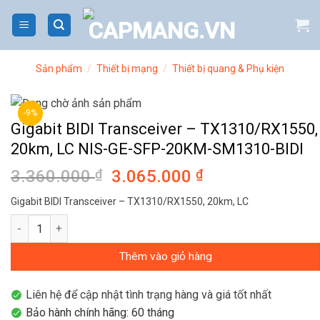
Bỏ
qua
nội
dung
Sản phẩm
/
Thiết bị mạng
/
Thiết bị quang & Phụ kiện
-9%
Gigabit BIDI Transceiver – TX1310/RX1550,
20km, LC NIS-GE-SFP-20KM-SM1310-BIDI
3.360.000
₫
Giá
3.065.000
₫
Giá
gốc
hiện
Gigabit BIDI Transceiver – TX1310/RX1550, 20km, LC
là:
tại
Gigabit BIDI Transceiver - TX1310/RX1550, 20km, LC NIS-GE-S
3.360.000 ₫.
là:
3.065.000 ₫.
Thêm vào giỏ hàng
Liên hệ để cập nhật tình trạng hàng và giá tốt nhất
Bảo hành chính hãng: 60 tháng