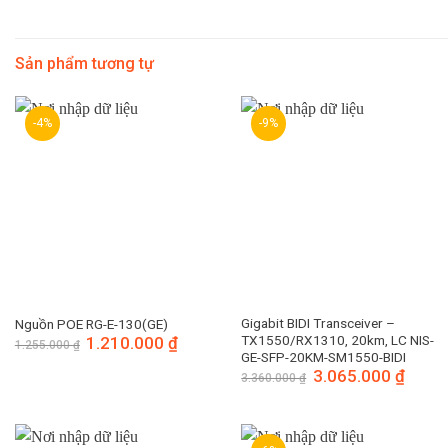
Sản phẩm tương tự
-4%
-9%
Gigabit BIDI Transceiver –
Nguồn POE RG-E-130(GE)
TX1550/RX1310, 20km, LC NIS-
Giá
1.210.000
₫
Giá
1.255.000
₫
gốc
hiện
GE-SFP-20KM-SM1550-BIDI
là:
tại
Giá
3.065.000
₫
Giá
3.360.000
₫
1.255.000 ₫.
là:
gốc
hiện
1.210.000 ₫.
là:
tại
3.360.000 ₫.
là:
3.065.