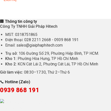
là:
tại
2.865.000 ₫.
là:
2.685.
🏢 Thông tin công ty
Công Ty TNHH Giải Pháp Hitech
MST:
0318751865
Điện thoại:
028 2211 2668
-
0939 868 191
Email:
sales@giaiphaphitech.com
Trụ sở:
106 Đường Số 29, Phường Hiệp Bình, TP HCM.
Kho 1:
Phường Hòa Hưng, TP Hồ Chí Minh
Kho 2:
KCN Cát Lái 2, Phường Cát Lái, TP Hồ Chí Minh
Giờ làm việc:
08:30
–
17:30
, Thứ 2–Thứ 6
📞 Hotline (Zalo)
0939 868 191