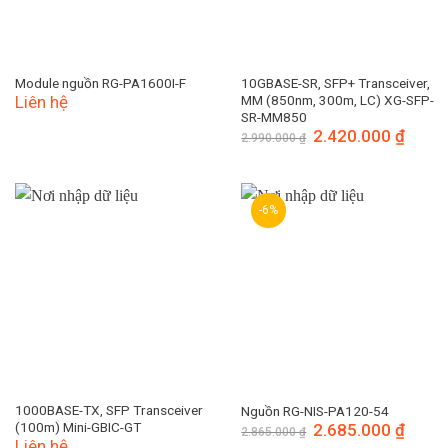
10GBASE-SR, SFP+ Transceiver,
Module nguồn RG-PA1600I-F
MM (850nm, 300m, LC) XG-SFP-
Liên hệ
SR-MM850
Giá
2.420.000
₫
Giá
2.990.000
₫
gốc
hiện
là:
tại
2.990.000 ₫.
là:
2.420.
-6%
1000BASE-TX, SFP Transceiver
Nguồn RG-NIS-PA120-54
(100m) Mini-GBIC-GT
Giá
2.685.000
₫
Giá
2.865.000
₫
gốc
hiện
Liên hệ