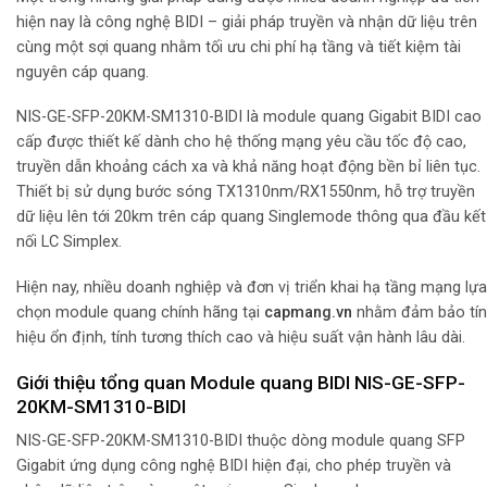
hiện nay là công nghệ BIDI – giải pháp truyền và nhận dữ liệu trên
cùng một sợi quang nhằm tối ưu chi phí hạ tầng và tiết kiệm tài
nguyên cáp quang.
NIS-GE-SFP-20KM-SM1310-BIDI là module quang Gigabit BIDI cao
cấp được thiết kế dành cho hệ thống mạng yêu cầu tốc độ cao,
truyền dẫn khoảng cách xa và khả năng hoạt động bền bỉ liên tục.
Thiết bị sử dụng bước sóng TX1310nm/RX1550nm, hỗ trợ truyền
dữ liệu lên tới 20km trên cáp quang Singlemode thông qua đầu kết
nối LC Simplex.
Hiện nay, nhiều doanh nghiệp và đơn vị triển khai hạ tầng mạng lựa
chọn module quang chính hãng tại
capmang.vn
nhằm đảm bảo tín
hiệu ổn định, tính tương thích cao và hiệu suất vận hành lâu dài.
Giới thiệu tổng quan Module quang BIDI NIS-GE-SFP-
20KM-SM1310-BIDI
NIS-GE-SFP-20KM-SM1310-BIDI thuộc dòng module quang SFP
Gigabit ứng dụng công nghệ BIDI hiện đại, cho phép truyền và