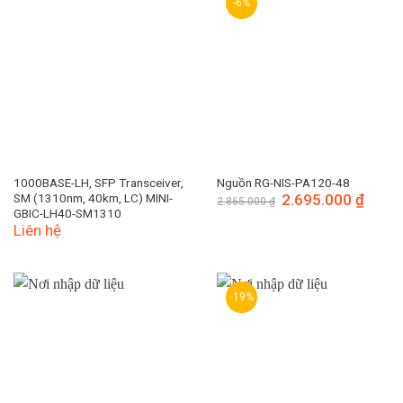
-6%
1000BASE-LH, SFP Transceiver,
Nguồn RG-NIS-PA120-48
SM (1310nm, 40km, LC) MINI-
Giá
2.695.000
₫
Giá
2.865.000
₫
gốc
hiện
GBIC-LH40-SM1310
là:
tại
Liên hệ
2.865.000 ₫.
là:
2.695.
-19%