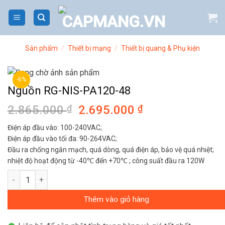
Bỏ
qua
nội
dung
Sản phẩm
/
Thiết bị mạng
/
Thiết bị quang & Phụ kiện
-6%
Nguồn RG-NIS-PA120-48
2.865.000
₫
Giá
2.695.000
₫
Giá
gốc
hiện
Điện áp đầu vào: 100-240VAC;
là:
tại
Điện áp đầu vào tối đa: 90-264VAC;
2.865.000 ₫.
là:
Đầu ra chống ngắn mạch, quá dòng, quá điện áp, bảo vệ quá nhiệt;
2.695.000 ₫.
nhiệt độ hoạt động từ -40℃ đến +70℃ ; công suất đầu ra 120W
Nguồn RG-NIS-PA120-48 số lượng
Thêm vào giỏ hàng