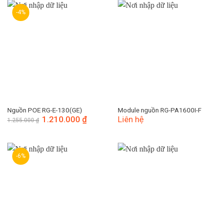
-4%
Nguồn POE RG-E-130(GE)
Module nguồn RG-PA1600I-F
Giá
1.210.000
₫
Giá
Liên hệ
1.255.000
₫
gốc
hiện
là:
tại
1.255.000 ₫.
là:
1.210.000 ₫.
-6%