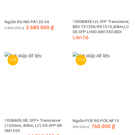
1000BASE-LH, SFP Transceiver,
Nguồn RG-NIS-PA120-54
BIDI-TX1550/RX1310,40km,LC
Giá
2.685.000
₫
Giá
2.865.000
₫
gốc
hiện
GE-SFP-LH40-SM1550-BIDI
là:
tại
Liên hệ
2.865.000 ₫.
là:
2.685.000 ₫.
-12%
-11%
10GBASE-SR, SFP+ Transceiver
Nguồn POE RG-POE-AF15
(1550nm, 40km, LC) XG-SFP-ER-
Giá
760.000
₫
Giá
850.000
₫
gốc
hiện
SM1550
là:
tại