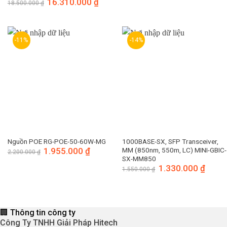
Giá
16.310.000
₫
Giá
18.500.000
₫
850.000 ₫.
là:
gốc
hiện
760.000 ₫.
là:
tại
18.500.000 ₫.
là:
16.310.000 ₫.
-11%
-14%
1000BASE-SX, SFP Transceiver,
Nguồn POE RG-POE-50-60W-MG
MM (850nm, 550m, LC) MINI-GBIC-
Giá
1.955.000
₫
Giá
2.200.000
₫
gốc
hiện
SX-MM850
là:
tại
Giá
1.330.000
₫
Giá
1.550.000
₫
2.200.000 ₫.
là:
gốc
hiện
1.955.000 ₫.
là:
tại
1.550.000 ₫.
là:
1.330.
🏢 Thông tin công ty
Công Ty TNHH Giải Pháp Hitech