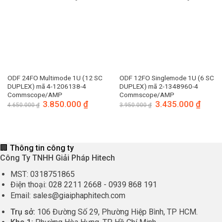
ODF 24FO Multimode 1U (12 SC
ODF 12FO Singlemode 1U (6 SC
DUPLEX) mã 4-1206138-4
DUPLEX) mã 2-1348960-4
Commscope/AMP
Commscope/AMP
Giá
3.850.000
₫
Giá
Giá
3.435.000
₫
Giá
4.650.000
₫
3.950.000
₫
gốc
hiện
gốc
hiện
là:
tại
là:
tại
4.650.000 ₫.
là:
3.950.000 ₫.
là:
3.850.000 ₫.
3.435.
🏢 Thông tin công ty
Công Ty TNHH Giải Pháp Hitech
MST:
0318751865
Điện thoại:
028 2211 2668
-
0939 868 191
Email:
sales@giaiphaphitech.com
Trụ sở:
106 Đường Số 29, Phường Hiệp Bình, TP HCM.