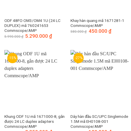
ODF 48FO OM3/OM4 1U (24 LC
Khay hàn quang mã 1671281-1
DUPLEX) mã 760241653
Commscope/AMP
Commscope/AMP
Giá
450.000
₫
Giá
580.000
₫
gốc
hiện
Giá
5.290.000
₫
Giá
5.990.000
₫
là:
tại
gốc
hiện
580.000 ₫.
là:
là:
tại
450.000 ₫.
5.990.000 ₫.
là:
5.290.000 ₫.
-15%
-27%
Khung ODF 1U mã 1671000-8, gắn
Dây hàn đầu SC/UPC Singlemode
được 24 LC duplex adapters
1.5M mã EH0108-001
Commscope/AMP
Commscope/AMP