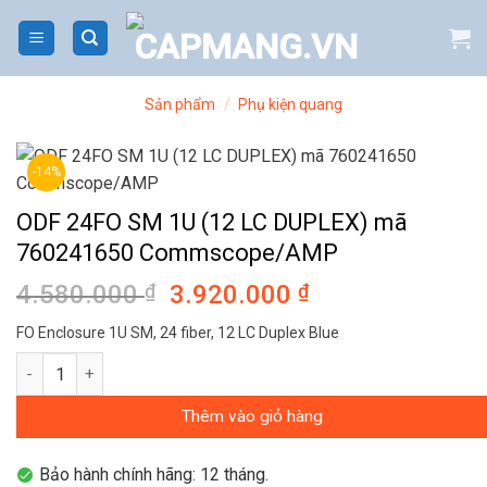
Bỏ
qua
nội
dung
Sản phẩm
/
Phụ kiện quang
-14%
ODF 24FO SM 1U (12 LC DUPLEX) mã
760241650 Commscope/AMP
4.580.000
₫
Giá
3.920.000
₫
Giá
gốc
hiện
FO Enclosure 1U SM, 24 fiber, 12 LC Duplex Blue
là:
tại
ODF 24FO SM 1U (12 LC DUPLEX) mã 760241650 Commscope/A
4.580.000 ₫.
là:
3.920.000 ₫.
Thêm vào giỏ hàng
Bảo hành chính hãng: 12 tháng.