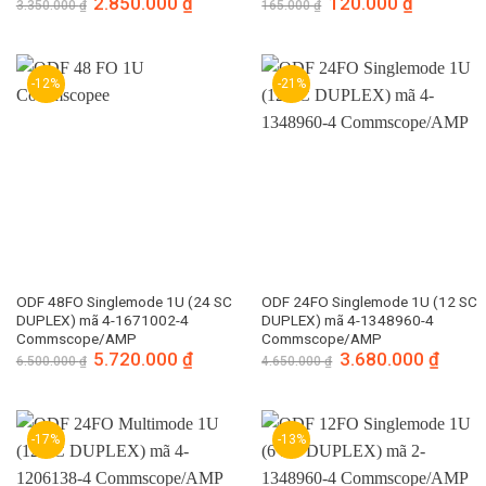
Giá
2.850.000
₫
Giá
Giá
120.000
₫
Giá
3.350.000
₫
165.000
₫
gốc
hiện
gốc
hiện
là:
tại
là:
tại
3.350.000 ₫.
là:
165.000 ₫.
là:
2.850.000 ₫.
120.000 ₫.
-12%
-21%
ODF 48FO Singlemode 1U (24 SC
ODF 24FO Singlemode 1U (12 SC
DUPLEX) mã 4-1671002-4
DUPLEX) mã 4-1348960-4
Commscope/AMP
Commscope/AMP
Giá
5.720.000
₫
Giá
Giá
3.680.000
₫
Giá
6.500.000
₫
4.650.000
₫
gốc
hiện
gốc
hiện
là:
tại
là:
tại
6.500.000 ₫.
là:
4.650.000 ₫.
là:
5.720.000 ₫.
3.680.
-17%
-13%