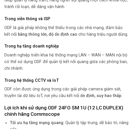
Giúp quản lý hàng trăm, hàng nghìn sợi quang một cách khoa học,
tránh rối loạn, dễ dàng vận hành.
Trong viễn thông và ISP
ODF là giải pháp không thể thiếu trong các nhà mạng, đảm bảo
kết nối
băng thông lớn, độ ổn định cao
cho hàng triệu người dùng.
Trong hạ tầng doanh nghiệp
Doanh nghiệp triển khai hệ thống mạng LAN – WAN – MAN nội bộ
có thể sử dụng ODF để quản lý kết nối quang giữa các phòng ban,
chi nhánh.
Trong hệ thống CCTV và IoT
ODF còn được ứng dụng trong các giải pháp camera giám sát,
truyền tải dữ liệu IoT, nơi yêu cầu kết nối
ổn định, suy hao thấp
.
Lợi ích khi sử dụng ODF 24FO SM 1U (12 LC DUPLEX)
chính hãng Commscope
Tối ưu hạ tầng mạng quang
: Quản lý tập trung, dễ bảo trì, nâng