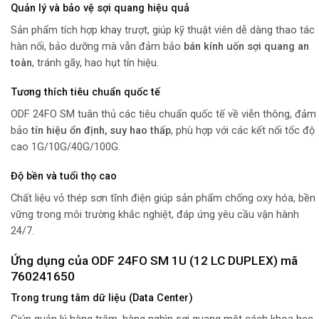
Quản lý và bảo vệ sợi quang hiệu quả
Sản phẩm tích hợp khay trượt, giúp kỹ thuật viên dễ dàng thao tác
hàn nối, bảo dưỡng mà vẫn đảm bảo
bán kính uốn sợi quang an
toàn
, tránh gãy, hao hụt tín hiệu.
Tương thích tiêu chuẩn quốc tế
ODF 24FO SM tuân thủ các tiêu chuẩn quốc tế về viễn thông, đảm
bảo
tín hiệu ổn định, suy hao thấp
, phù hợp với các kết nối tốc độ
cao 1G/10G/40G/100G.
Độ bền và tuổi thọ cao
Chất liệu vỏ thép sơn tĩnh điện giúp sản phẩm chống oxy hóa, bền
vững trong môi trường khắc nghiệt, đáp ứng yêu cầu vận hành
24/7.
Ứng dụng của ODF 24FO SM 1U (12 LC DUPLEX) mã
760241650
Trong trung tâm dữ liệu (Data Center)