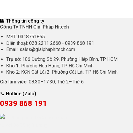
là:
tại
900.000 ₫.
là:
825.000 ₫.
🏢 Thông tin công ty
Công Ty TNHH Giải Pháp Hitech
MST:
0318751865
Điện thoại:
028 2211 2668
-
0939 868 191
Email:
sales@giaiphaphitech.com
Trụ sở:
106 Đường Số 29, Phường Hiệp Bình, TP HCM.
Kho 1:
Phường Hòa Hưng, TP Hồ Chí Minh
Kho 2:
KCN Cát Lái 2, Phường Cát Lái, TP Hồ Chí Minh
Giờ làm việc:
08:30
–
17:30
, Thứ 2–Thứ 6
📞 Hotline (Zalo)
0939 868 191