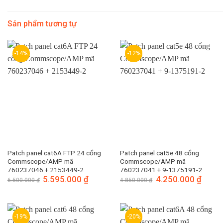
Sản phẩm tương tự
-14%
-12%
Patch panel cat6A FTP 24 cổng
Patch panel cat5e 48 cổng
Commscope/AMP mã
Commscope/AMP mã
760237046 + 2153449-2
760237041 + 9-1375191-2
Giá
5.595.000
₫
Giá
Giá
4.250.000
₫
Giá
6.500.000
₫
4.850.000
₫
gốc
hiện
gốc
hiện
là:
tại
là:
tại
6.500.000 ₫.
là:
4.850.000 ₫.
là:
5.595.000 ₫.
4.250.
-19%
-20%