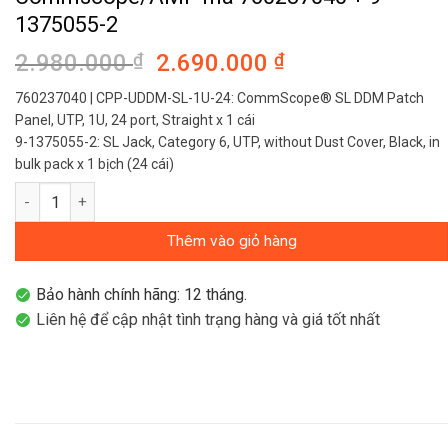
1375055-2
2.980.000
₫
Giá
2.690.000
₫
Giá
gốc
hiện
760237040 | CPP-UDDM-SL-1U-24: CommScope® SL DDM Patch
là:
tại
Panel, UTP, 1U, 24 port, Straight x 1 cái
2.980.000 ₫.
là:
9-1375055-2: SL Jack, Category 6, UTP, without Dust Cover, Black, in
2.690.000 ₫.
bulk pack x 1 bịch (24 cái)
Patch panel cat6 24 cổng Commscope/AMP mã 760237040 + 9-1
Thêm vào giỏ hàng
Bảo hành chính hãng: 12 tháng.
Liên hệ để cập nhật tình trạng hàng và giá tốt nhất