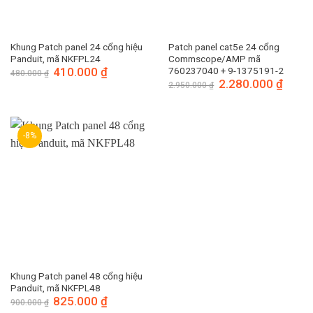
Khung Patch panel 24 cổng hiệu
Patch panel cat5e 24 cổng
Panduit, mã NKFPL24
Commscope/AMP mã
Giá
410.000
₫
Giá
760237040 + 9-1375191-2
480.000
₫
gốc
hiện
Giá
2.280.000
₫
Giá
2.950.000
₫
là:
tại
gốc
hiện
480.000 ₫.
là:
là:
tại
410.000 ₫.
2.950.000 ₫.
là:
2.280.
-8%
Khung Patch panel 48 cổng hiệu
Panduit, mã NKFPL48
Giá
825.000
₫
Giá
900.000
₫
gốc
hiện