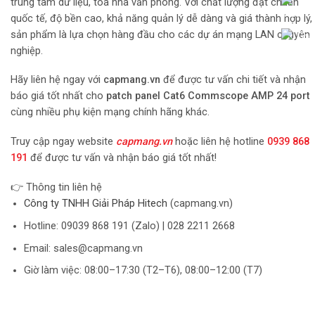
trung tâm dữ liệu, tòa nhà văn phòng. Với chất lượng đạt chuẩn
quốc tế, độ bền cao, khả năng quản lý dễ dàng và giá thành hợp lý,
sản phẩm là lựa chọn hàng đầu cho các dự án mạng LAN chuyên
nghiệp.
Hãy liên hệ ngay với
capmang.vn
để được tư vấn chi tiết và nhận
báo giá tốt nhất cho
patch panel Cat6 Commscope AMP 24 port
cùng nhiều phụ kiện mạng chính hãng khác.
Truy cập ngay website
capmang.vn
hoặc liên hệ hotline
0939 868
191
để được tư vấn và nhận báo giá tốt nhất!
👉 Thông tin liên hệ
Công ty TNHH Giải Pháp Hitech
(capmang.vn)
Hotline: 09039 868 191 (Zalo) | 028 2211 2668
Email: sales@capmang.vn
Giờ làm việc: 08:00–17:30 (T2–T6), 08:00–12:00 (T7)