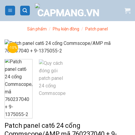
Bỏ
qua
nội
dung
Sản phẩm
/
Phụ kiện đồng
/
Patch panel
-10%
Patch panel cat6 24 cổng
Commscope/AMP mã 760237040 + 9-