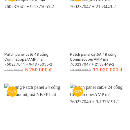
Patch panel cat6 48 cổng
Patch panel cat6A 48 cổng
Commscope/AMP mã
Commscope/AMP mã
760237041 + 9-1375055-2
760237047 + 2153449-2
Giá
5.250.000
₫
Giá
Giá
11.020.000
₫
Giá
6.500.000
₫
13.800.000
₫
gốc
hiện
gốc
hiện
là:
tại
là:
tại
6.500.000 ₫.
là:
13.800.000 ₫.
là:
5.250.000 ₫.
11.0
-15%
-23%