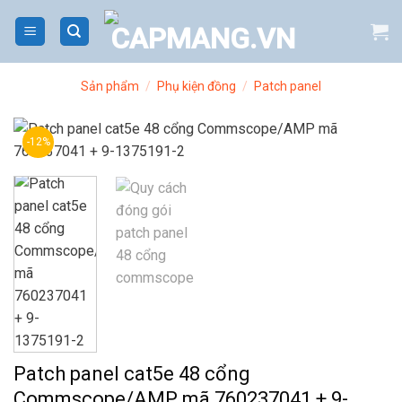
Bỏ
qua
nội
dung
Sản phẩm
/
Phụ kiện đồng
/
Patch panel
-12%
Patch panel cat5e 48 cổng
Commscope/AMP mã 760237041 + 9-