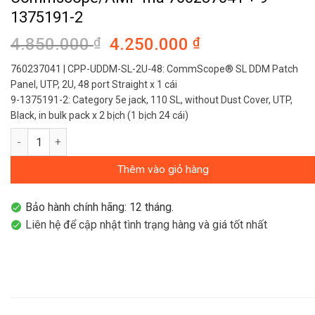
1375191-2
4.850.000
₫
Giá
4.250.000
₫
Giá
gốc
hiện
760237041 | CPP-UDDM-SL-2U-48: CommScope® SL DDM Patch
là:
tại
Panel, UTP, 2U, 48 port Straight x 1 cái
4.850.000 ₫.
là:
9-1375191-2: Category 5e jack, 110 SL, without Dust Cover, UTP,
4.250.000 ₫.
Black, in bulk pack x 2 bịch (1 bịch 24 cái)
Patch panel cat5e 48 cổng Commscope/AMP mã 760237041 + 9-
Thêm vào giỏ hàng
Bảo hành chính hãng: 12 tháng.
Liên hệ để cập nhật tình trạng hàng và giá tốt nhất