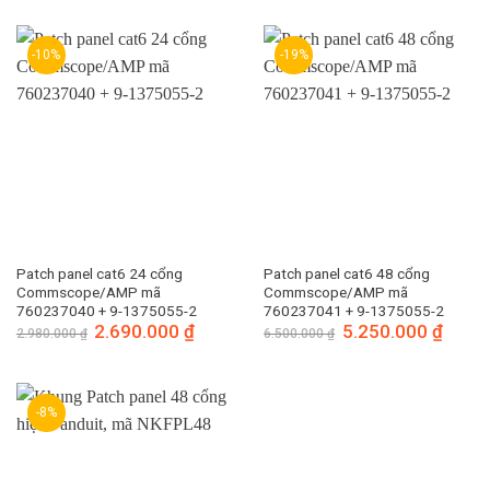
410.000 ₫.
13.800.000 ₫.
là:
11.0
-10%
-19%
Patch panel cat6 24 cổng
Patch panel cat6 48 cổng
Commscope/AMP mã
Commscope/AMP mã
760237040 + 9-1375055-2
760237041 + 9-1375055-2
Giá
2.690.000
₫
Giá
Giá
5.250.000
₫
Giá
2.980.000
₫
6.500.000
₫
gốc
hiện
gốc
hiện
là:
tại
là:
tại
2.980.000 ₫.
là:
6.500.000 ₫.
là:
2.690.000 ₫.
5.250.
-8%