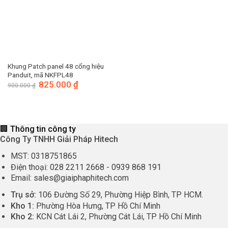
Khung Patch panel 48 cổng hiệu
Panduit, mã NKFPL48
Giá
825.000
₫
Giá
900.000
₫
gốc
hiện
là:
tại
900.000 ₫.
là:
825.000 ₫.
🏢 Thông tin công ty
Công Ty TNHH Giải Pháp Hitech
MST:
0318751865
Điện thoại:
028 2211 2668
-
0939 868 191
Email:
sales@giaiphaphitech.com
Trụ sở:
106 Đường Số 29, Phường Hiệp Bình, TP HCM.
Kho 1:
Phường Hòa Hưng, TP Hồ Chí Minh
Kho 2:
KCN Cát Lái 2, Phường Cát Lái, TP Hồ Chí Minh