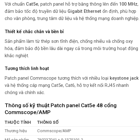
Với chuẩn
Cat5e
, patch panel hỗ trợ băng thông lên đến
100 MHz
,
đảm bảo tốc độ truyền dữ liệu
Gigabit Ethernet
ổn định, phù hợp
cho văn phòng, trung tâm dữ liệu và hệ thống mạng doanh nghiệp.
Thiết kế chắc chắn và bền bỉ
Sản phẩm làm từ thép sơn tĩnh điện, chống nhiễu và chống oxy
hóa, đảm bảo độ bền lâu dài ngay cả trong môi trường hoạt động
khắc nghiệt.
Tương thích linh hoạt
Patch panel Commscope tương thích với nhiều loại
keystone jack
và hệ thống cáp mạng Cat5e, Cat6, hỗ trợ kết nối RJ45 nhanh
chóng và chính xác.
Thông số kỹ thuật Patch panel Cat5e 48 cổng
Commscope/AMP
THUỘC TÍNH
THÔNG SỐ
Thương hiệu
Commscope/AMP
Mã sản phẩm
760237041 + 9-1375191-2