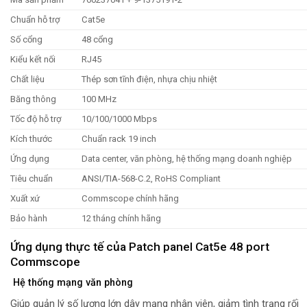
Chuẩn hỗ trợ
Cat5e
Số cổng
48 cổng
Kiểu kết nối
RJ45
Chất liệu
Thép sơn tĩnh điện, nhựa chịu nhiệt
Băng thông
100 MHz
Tốc độ hỗ trợ
10/100/1000 Mbps
Kích thước
Chuẩn rack 19 inch
Ứng dụng
Data center, văn phòng, hệ thống mạng doanh nghiệp
Tiêu chuẩn
ANSI/TIA-568-C.2, RoHS Compliant
Xuất xứ
Commscope chính hãng
Bảo hành
12 tháng chính hãng
Ứng dụng thực tế của Patch panel Cat5e 48 port
Commscope
Hệ thống mạng văn phòng
Giúp quản lý số lượng lớn dây mạng nhân viên, giảm tình trạng rối