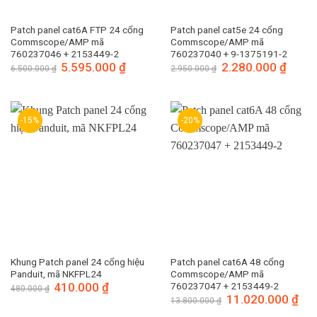
Patch panel cat6A FTP 24 cổng
Patch panel cat5e 24 cổng
Commscope/AMP mã
Commscope/AMP mã
760237046 + 2153449-2
760237040 + 9-1375191-2
Giá
5.595.000
₫
Giá
Giá
2.280.000
₫
Giá
6.500.000
₫
2.950.000
₫
gốc
hiện
gốc
hiện
là:
tại
là:
tại
6.500.000 ₫.
là:
2.950.000 ₫.
là:
5.595.000 ₫.
2.280.
-15%
-20%
Khung Patch panel 24 cổng hiệu
Patch panel cat6A 48 cổng
Panduit, mã NKFPL24
Commscope/AMP mã
Giá
410.000
₫
Giá
760237047 + 2153449-2
480.000
₫
gốc
hiện
Giá
11.020.000
₫
Giá
13.800.000
₫
là:
tại
gốc
hiện
480.000 ₫.
là:
là:
tại