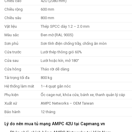
Chiều cao
42U (2080 mm)
Chiều rộng
600 mm
Chiều sâu
800 mm
Vật liệu
Thép SPCC dày 1.2 – 2.0 mm
Màu sắc
Đen mờ (RAL 9005)
Sơn phủ
Sơn tĩnh điện chống trầy, chống ăn mòn
Cửa trước
Lưới thép thông gió 60%
Cửa sau
Lưới hoặc kín, mở 180°
Cửa hông
Tháo rời dễ dàng
Tải trọng tối đa
800 kg
Hệ thống làm mát
1–4 quạt gắn nóc
Phụ kiện
Ốc cage nut, khóa cửa, bánh xe, thanh quản lý cáp
Xuất xứ
AMPC Networks – OEM Taiwan
Bảo hành
12 tháng
Lý do nên mua tủ mạng AMPC 42U tại Capmang.vn