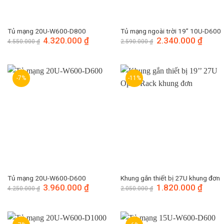
Tủ mạng 20U-W600-D800
Tủ mạng ngoài trời 19” 10U-D600
Giá
4.320.000
₫
Giá
Giá
2.340.000
₫
Giá
4.550.000
₫
2.590.000
₫
gốc
hiện
gốc
hiện
là:
tại
là:
tại
4.550.000 ₫.
là:
2.590.000 ₫.
là:
4.320.000 ₫.
2.340.
-7%
-11%
Tủ mạng 20U-W600-D600
Khung gắn thiết bị 27U khung đơn
Giá
3.960.000
₫
Giá
Giá
1.820.000
₫
Giá
4.250.000
₫
2.050.000
₫
gốc
hiện
gốc
hiện
là:
tại
là:
tại
4.250.000 ₫.
là:
2.050.000 ₫.
là:
3.960.000 ₫.
1.820.