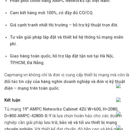
Phân phối chính hãng AMPC Networks tại Việt Nam.
Cam kết hàng mới 100%, có đầy đủ CO/CQ.
Giá cạnh tranh nhất thị trường – hỗ trợ kỹ thuật trọn đời.
Tư vấn giải pháp lắp đặt và thiết kế hệ thống tủ mạng miễn
phí.
Giao hàng toàn quốc, hỗ trợ lắp đặt tận nơi tại Hà Nội,
TP.HCM, Đà Nẵng.
Capmang.vn không chỉ là đơn vị cung cấp thiết bị mạng mà còn là
đối tác tin cậy của hàng nghìn doanh nghiệp và đơn vị kỹ thuật
điện – mạng trên toàn quốc.
Kết luận
Tủ mạng
19″ AMPC Networks Cabinet 42U W=600, H=2080,
D=800 AMPC-42800-X-Y
là lựa chọn hoàn hảo cho các doanh
nghiệp cần giải pháp
lưu trữ, bảo vệ và tối ưu thiết bị mạng
chuyên nghiệp
. Với thiết kế đạt chuẩn, độ bền cao và khả năng