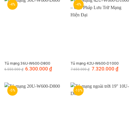
-4%
-4%
Tủ mạng 36U-W600-D800
Tủ mạng 42U-W600-D1000
Giá
6.300.000
₫
Giá
Giá
7.320.000
₫
Giá
6.550.000
₫
7.650.000
₫
gốc
hiện
gốc
hiện
là:
tại
là:
tại
6.550.000 ₫.
là:
7.650.000 ₫.
là:
6.300.000 ₫.
7.320.
-5%
-10%