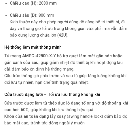
Chiều cao (H):
2080 mm
Chiều sâu (D):
800 mm
Kích thước này cho phép người dùng dễ dàng bố trí thiết bị, đi
dây và thông gió tối ưu trong không gian vừa phải mà vẫn đảm
bảo dung lượng chứa lớn (42U).
Hệ thống làm mát thông minh
Tủ mạng
AMPC-42800-X-Y
hỗ trợ
quạt làm mát gắn nóc hoặc
gắn cánh cửa sau
, giúp giảm nhiệt độ thiết bị khi hoạt động lâu
dài, đảm bảo ổn định hệ thống mạng.
Cấu trúc thông gió phía trước và sau tủ giúp tăng luồng không khí
đối lưu tự nhiên, hạn chế tình trạng quá nhiệt.
Cửa trước dạng lưới – Tối ưu lưu thông không khí
Cửa trước được làm từ
thép đục lỗ dạng tổ ong
với
độ thoáng khí
cao hơn 60%
, giúp không khí lưu thông hiệu quả.
Khóa cửa
an toàn dạng lẫy xoay
(swing handle lock) đảm bảo độ
bảo mật cao, tránh tác động ngoài ý muốn.