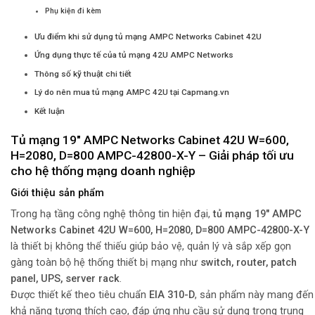
Phụ kiện đi kèm
Ưu điểm khi sử dụng tủ mạng AMPC Networks Cabinet 42U
Ứng dụng thực tế của tủ mạng 42U AMPC Networks
Thông số kỹ thuật chi tiết
Lý do nên mua tủ mạng AMPC 42U tại Capmang.vn
Kết luận
Tủ mạng 19″ AMPC Networks Cabinet 42U W=600,
H=2080, D=800 AMPC-42800-X-Y – Giải pháp tối ưu
cho hệ thống mạng doanh nghiệp
Giới thiệu sản phẩm
Trong hạ tầng công nghệ thông tin hiện đại,
tủ mạng 19″ AMPC
Networks Cabinet 42U W=600, H=2080, D=800 AMPC-42800-X-Y
là thiết bị không thể thiếu giúp bảo vệ, quản lý và sắp xếp gọn
gàng toàn bộ hệ thống thiết bị mạng như
switch, router, patch
panel, UPS, server rack
.
Được thiết kế theo tiêu chuẩn
EIA 310-D
, sản phẩm này mang đến
khả năng tương thích cao, đáp ứng nhu cầu sử dụng trong trung