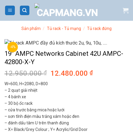
Bỏ
qua
nội
dung
Sản phẩm
/
Tủ rack - Tủ mạng
/
Tủ rack đứng
-4%
19″ AMPC Networks Cabinet 42U AMPC-
42800-X-Y
12.950.000
₫
Giá
12.480.000
₫
Giá
gốc
hiện
W=600, H=2080, D=800
là:
tại
– 2 quạt giải nhiệt
12.950.000 ₫.
là:
– 4 bánh xe
12.480.000 
– 30 bộ ốc rack
– cửa trước bằng mica hoặc lưới
– sơn tĩnh điện màu trắng xám hoặc đen
– đánh dấu tâm U trên thanh đứng
– X= Black/Grey Colour ; Y= Acrylic/Grid Door