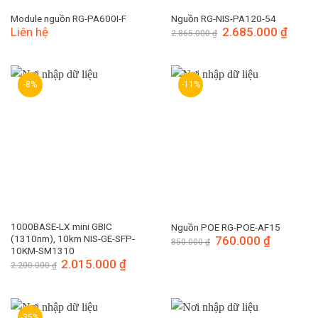
Module nguồn RG-PA600I-F
Nguồn RG-NIS-PA120-54
Liên hệ
Giá
2.685.000
₫
Giá
2.865.000
₫
gốc
hiện
là:
tại
2.865.000 ₫.
là:
2.685.
-8%
-11%
1000BASE-LX mini GBIC
Nguồn POE RG-POE-AF15
(1310nm), 10km NIS-GE-SFP-
Giá
760.000
₫
Giá
850.000
₫
gốc
hiện
10KM-SM1310
là:
tại
Giá
2.015.000
₫
Giá
2.200.000
₫
850.000 ₫.
là:
gốc
hiện
760.000 ₫.
là:
tại
2.200.000 ₫.
là:
2.015.000 ₫.
-35%