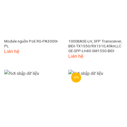
Module nguồn PoE RG-PA3000I-
1000BASE-LH, SFP Transceiver,
PL
BIDI-TX1550/RX1310,40km,LC
Liên hệ
GE-SFP-LH40-SM1550-BIDI
Liên hệ
-6%