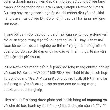
với mọi doanh nghiệp hiện đại. Khi nhu cầu sử dụng dữ liệu tăng
mạnh, các hệ thống như Data Center, Campus Network, Smart
Building hay mạng doanh nghiệp đa chi nhánh đều yêu cầu khả
năng truyền tải dữ liệu lớn, độ ổn định cao và khả năng mở rộng
linh hoạt.
Trong bối cảnh đó, các dòng card mở rộng switch core đóng vai
trò quan trọng trong việc tối ưu hạ tầng CNTT. Thay vì thay thế
toàn bộ switch, doanh nghiệp có thể mở rộng thêm cổng kết nối
quang tốc độ cao để đáp ứng nhu cầu vận hành thực tế mà vẫn
tiết kiệm chi phí đầu tư.
Ruijie Networks mang đến giải pháp mở rộng mạng chuyên nghiệp
với card EA Series M7800C-16SFP8XS-EA. Thiết bị được tích hợp
16 cổng quang 1GE SFP cùng 8 cổng uplink 10GE SFP+, mang lại
khả năng truyền tải dữ liệu tốc độ cao cho hệ thống mạng
backbone doanh nghiệp.
Hiện sản phẩm đang được phân phối chính hãng tại
capmang.vn
với chế độ bảo hành uy tín, hỗ trợ kỹ thuật chuyên sâu và đầy đủ