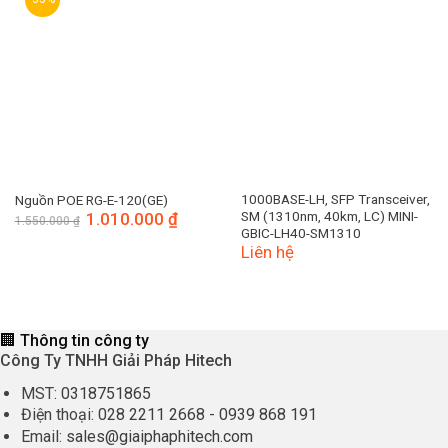
1000BASE-LH, SFP Transceiver,
Nguồn POE RG-E-120(GE)
SM (1310nm, 40km, LC) MINI-
Giá
1.010.000
₫
Giá
1.550.000
₫
gốc
hiện
GBIC-LH40-SM1310
là:
tại
Liên hệ
1.550.000 ₫.
là:
1.010.000 ₫.
🏢 Thông tin công ty
Công Ty TNHH Giải Pháp Hitech
MST:
0318751865
Điện thoại:
028 2211 2668
-
0939 868 191
Email:
sales@giaiphaphitech.com