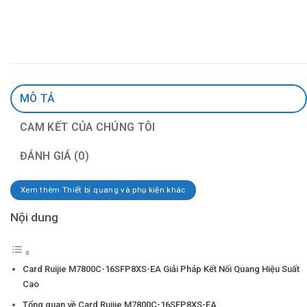
MÔ TẢ
CAM KẾT CỦA CHÚNG TÔI
ĐÁNH GIÁ (0)
Xem thêm Thiết bị quang và phụ kiện khác
Nội dung
Card Ruijie M7800C-16SFP8XS-EA Giải Pháp Kết Nối Quang Hiệu Suất
Cao
Tổng quan về Card Ruijie M7800C-16SFP8XS-EA