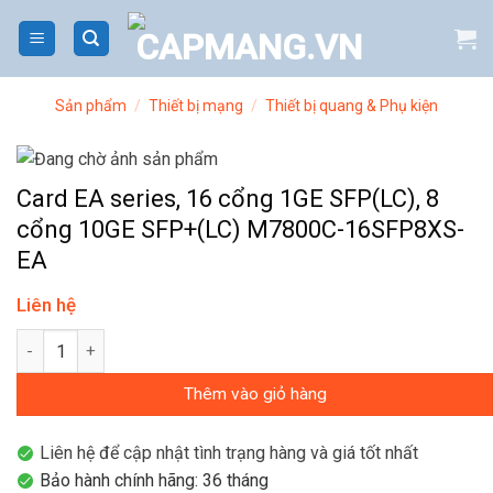
Bỏ
qua
nội
dung
Sản phẩm
/
Thiết bị mạng
/
Thiết bị quang & Phụ kiện
Card EA series, 16 cổng 1GE SFP(LC), 8
cổng 10GE SFP+(LC) M7800C-16SFP8XS-
EA
Liên hệ
Card EA series, 16 cổng 1GE SFP(LC), 8 cổng 10GE SFP+(LC) 
Thêm vào giỏ hàng
Liên hệ để cập nhật tình trạng hàng và giá tốt nhất
Bảo hành chính hãng: 36 tháng