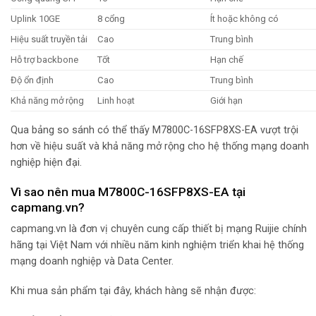
Uplink 10GE
8 cổng
Ít hoặc không có
Hiệu suất truyền tải
Cao
Trung bình
Hỗ trợ backbone
Tốt
Hạn chế
Độ ổn định
Cao
Trung bình
Khả năng mở rộng
Linh hoạt
Giới hạn
Qua bảng so sánh có thể thấy M7800C-16SFP8XS-EA vượt trội
hơn về hiệu suất và khả năng mở rộng cho hệ thống mạng doanh
nghiệp hiện đại.
Vì sao nên mua M7800C-16SFP8XS-EA tại
capmang.vn?
capmang.vn là đơn vị chuyên cung cấp thiết bị mạng Ruijie chính
hãng tại Việt Nam với nhiều năm kinh nghiệm triển khai hệ thống
mạng doanh nghiệp và Data Center.
Khi mua sản phẩm tại đây, khách hàng sẽ nhận được: