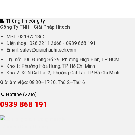
105.000 ₫.
là:
là:
tại
85.000 ₫.
220.000 ₫.
là:
165.000 ₫.
🏢 Thông tin công ty
Công Ty TNHH Giải Pháp Hitech
MST:
0318751865
Điện thoại:
028 2211 2668
-
0939 868 191
Email:
sales@giaiphaphitech.com
Trụ sở:
106 Đường Số 29, Phường Hiệp Bình, TP HCM.
Kho 1:
Phường Hòa Hưng, TP Hồ Chí Minh
Kho 2:
KCN Cát Lái 2, Phường Cát Lái, TP Hồ Chí Minh
Giờ làm việc:
08:30
–
17:30
, Thứ 2–Thứ 6
📞 Hotline (Zalo)
0939 868 191