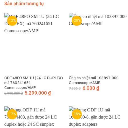
Sản phẩm tương tự
-12%
-20%
ODF 48FO SM 1U (24 LC DUPLEX)
Ống co nhiệt mã 103897-000
mã 760241651
Commscope/AMP
Commscope/AMP
Giá
6.000
₫
Giá
7.500
₫
gốc
hiện
Giá
5.299.000
₫
Giá
5.990.000
₫
là:
tại
gốc
hiện
7.500 ₫.
là:
là:
tại
6.000 ₫.
5.990.000 ₫.
là:
5.299.000 ₫.
-17%
-15%