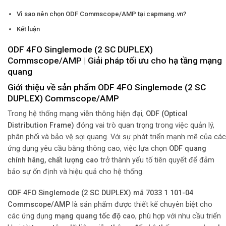
Vì sao nên chọn ODF Commscope/AMP tại capmang.vn?
Kết luận
ODF 4FO Singlemode (2 SC DUPLEX)
Commscope/AMP | Giải pháp tối ưu cho hạ tầng mạng
quang
Giới thiệu về sản phẩm ODF 4FO Singlemode (2 SC
DUPLEX) Commscope/AMP
Trong hệ thống mạng viễn thông hiện đại,
ODF (Optical
Distribution Frame)
đóng vai trò quan trọng trong việc quản lý,
phân phối và bảo vệ sợi quang. Với sự phát triển mạnh mẽ của các
ứng dụng yêu cầu băng thông cao, việc lựa chọn
ODF quang
chính hãng, chất lượng cao
trở thành yếu tố tiên quyết để đảm
bảo sự ổn định và hiệu quả cho hệ thống.
ODF 4FO Singlemode (2 SC DUPLEX) mã 7033 1 101-04
Commscope/AMP
là sản phẩm được thiết kế chuyên biệt cho
các ứng dụng
mạng quang tốc độ cao
, phù hợp với nhu cầu triển