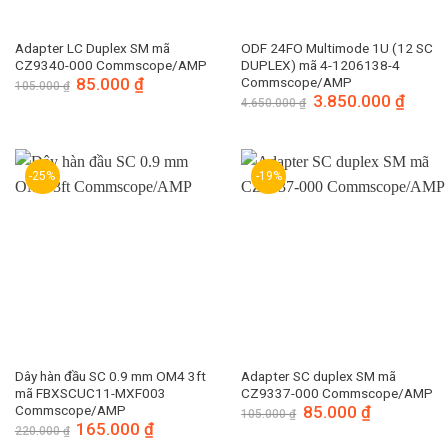
Adapter LC Duplex SM mã
ODF 24FO Multimode 1U (12 SC
CZ9340-000 Commscope/AMP
DUPLEX) mã 4-1206138-4
Giá
85.000
₫
Giá
Commscope/AMP
105.000
₫
gốc
hiện
Giá
3.850.000
₫
Giá
4.650.000
₫
là:
tại
gốc
hiện
105.000 ₫.
là:
là:
tại
85.000 ₫.
4.650.000 ₫.
là:
3.850.
-25%
-19%
Dây hàn đầu SC 0.9 mm OM4 3ft
Adapter SC duplex SM mã
mã FBXSCUC11-MXF003
CZ9337-000 Commscope/AMP
Commscope/AMP
Giá
85.000
₫
Giá
105.000
₫
gốc
hiện
Giá
165.000
₫
Giá
220.000
₫
là:
tại
gốc
hiện