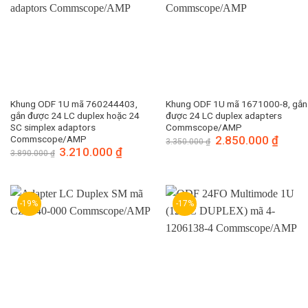
Khung ODF 1U mã 760244403,
Khung ODF 1U mã 1671000-8, gắn
gắn được 24 LC duplex hoặc 24
được 24 LC duplex adapters
SC simplex adaptors
Commscope/AMP
Commscope/AMP
Giá
2.850.000
₫
Giá
3.350.000
₫
gốc
hiện
Giá
3.210.000
₫
Giá
3.890.000
₫
là:
tại
gốc
hiện
3.350.000 ₫.
là:
là:
tại
2.850.
3.890.000 ₫.
là:
3.210.000 ₫.
-19%
-17%