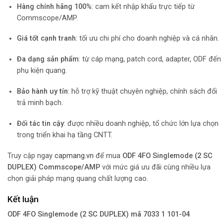
Hàng chính hãng 100%
: cam kết nhập khẩu trực tiếp từ
Commscope/AMP.
Giá tốt cạnh tranh
: tối ưu chi phí cho doanh nghiệp và cá nhân.
Đa dạng sản phẩm
: từ cáp mạng, patch cord, adapter, ODF đến
phụ kiện quang.
Bảo hành uy tín
: hỗ trợ kỹ thuật chuyên nghiệp, chính sách đổi
trả minh bạch.
Đối tác tin cậy
: được nhiều doanh nghiệp, tổ chức lớn lựa chọn
trong triển khai hạ tầng CNTT.
Truy cập ngay
capmang.vn
để mua
ODF 4FO Singlemode (2 SC
DUPLEX) Commscope/AMP
với mức giá ưu đãi cùng nhiều lựa
chọn giải pháp mạng quang chất lượng cao.
Kết luận
ODF 4FO Singlemode (2 SC DUPLEX) mã 7033 1 101-04