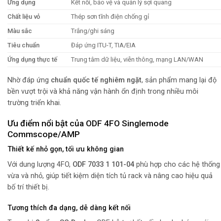
Ứng dụng
Kết nối, bảo vệ và quản lý sợi quang
Chất liệu vỏ
Thép sơn tĩnh điện chống gỉ
Màu sắc
Trắng/ghi sáng
Tiêu chuẩn
Đáp ứng ITU-T, TIA/EIA
Ứng dụng thực tế
Trung tâm dữ liệu, viễn thông, mạng LAN/WAN
Nhờ đáp ứng
chuẩn quốc tế nghiêm ngặt
, sản phẩm mang lại độ
bền vượt trội và khả năng vận hành ổn định trong nhiều môi
trường triển khai.
Ưu điểm nổi bật của ODF 4FO Singlemode
Commscope/AMP
Thiết kế nhỏ gọn, tối ưu không gian
Với dung lượng 4FO,
ODF 7033 1 101-04
phù hợp cho các hệ thống
vừa và nhỏ, giúp tiết kiệm diện tích tủ rack và nâng cao hiệu quả
bố trí thiết bị.
Tương thích đa dạng, dễ dàng kết nối