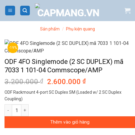
Bỏ
qua
nội
dung
Sản phẩm
/
Phụ kiện quang
-19%
ODF 4FO Singlemode (2 SC DUPLEX) mã
7033 1 101-04 Commscope/AMP
3.200.000
₫
Giá
2.600.000
₫
Giá
gốc
hiện
ODF Rackmount 4-port SC Duplex SM (Loaded w/ 2 SC Duplex
là:
tại
Coupling)
3.200.000 ₫.
là:
ODF 4FO Singlemode (2 SC DUPLEX) mã 7033 1 101-04 Comms
2.600.000 ₫.
Thêm vào giỏ hàng