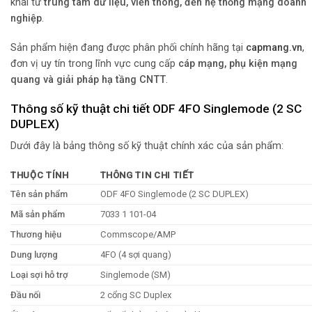
khai từ
trung tâm dữ liệu, viễn thông, đến hệ thống mạng doanh
nghiệp
.
Sản phẩm hiện đang được phân phối chính hãng tại
capmang.vn
,
đơn vị uy tín trong lĩnh vực cung cấp
cáp mạng, phụ kiện mạng
quang và giải pháp hạ tầng CNTT
.
Thông số kỹ thuật chi tiết ODF 4FO Singlemode (2 SC
DUPLEX)
Dưới đây là bảng thông số kỹ thuật chính xác của sản phẩm:
THUỘC TÍNH
THÔNG TIN CHI TIẾT
Tên sản phẩm
ODF 4FO Singlemode (2 SC DUPLEX)
Mã sản phẩm
7033 1 101-04
Thương hiệu
Commscope/AMP
Dung lượng
4FO (4 sợi quang)
Loại sợi hỗ trợ
Singlemode (SM)
Đầu nối
2 cổng SC Duplex