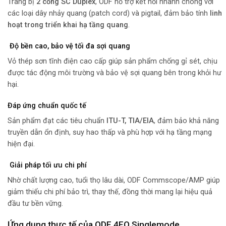
Trang bị
2 cổng SC Duplex
, ODF hỗ trợ kết nối nhanh chóng với
các loại dây nhảy quang (patch cord) và pigtail, đảm bảo tính
linh
hoạt trong triển khai hạ tầng quang
.
Độ bền cao, bảo vệ tối đa sợi quang
Vỏ thép sơn tĩnh điện cao cấp giúp sản phẩm chống gỉ sét, chịu
được tác động môi trường và bảo vệ sợi quang bên trong khỏi hư
hại.
Đáp ứng chuẩn quốc tế
Sản phẩm đạt các tiêu chuẩn
ITU-T, TIA/EIA
, đảm bảo khả năng
truyền dẫn ổn định, suy hao thấp và phù hợp với hạ tầng mạng
hiện đại.
Giải pháp tối ưu chi phí
Nhờ chất lượng cao, tuổi thọ lâu dài, ODF Commscope/AMP giúp
giảm thiểu chi phí bảo trì, thay thế, đồng thời mang lại hiệu quả
đầu tư bền vững.
Ứng dụng thực tế của ODF 4FO Singlemode